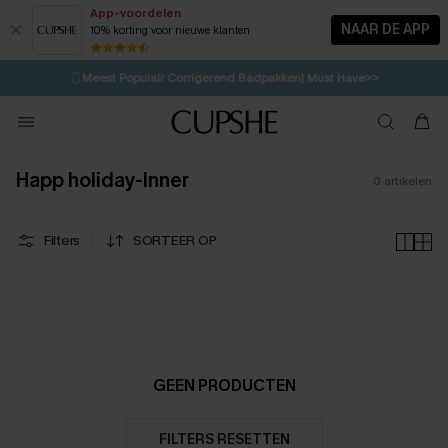
App-voordelen
NAAR DE APP
10% korting voor nieuwe klanten
LAATSTE KANS
⚡️
| Tot 50% korting>>
🩱
Meest Populair Corrigerend Badpakken| Must Have>>
💌Abonneer je & ontvang tot 15% korting>>
👙
Koop 3, krijg 15% korting | CODE: SW15
Happ holiday-Inner
0
artikelen
Filters
SORTEER OP
GEEN PRODUCTEN
FILTERS RESETTEN