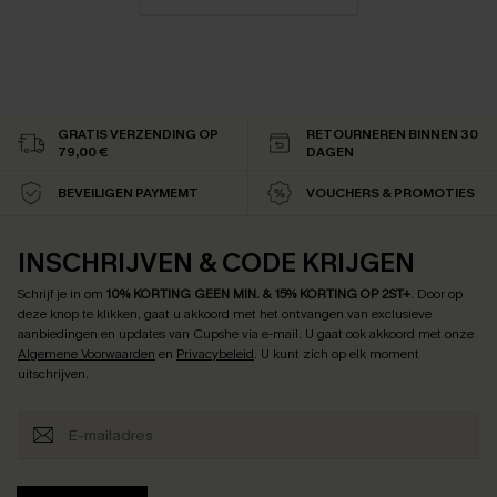
GRATIS VERZENDING OP
RETOURNEREN BINNEN 30
79,00 €
DAGEN
BEVEILIGEN PAYMEMT
VOUCHERS & PROMOTIES
INSCHRIJVEN & CODE KRIJGEN
Schrijf je in om
10% KORTING GEEN MIN. & 15% KORTING OP 2ST+
.
Door op
deze knop te klikken, gaat u akkoord met het ontvangen van exclusieve
aanbiedingen en updates van Cupshe via e-mail. U gaat ook akkoord met onze
Algemene Voorwaarden
en
Privacybeleid
. U kunt zich op elk moment
uitschrijven.