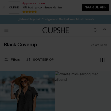
App-voordelen
NAAR DE APP
10% korting voor nieuwe klanten
LAATSTE KANS
⚡️
| Tot 50% korting>>
🩱
Meest Populair Corrigerend Badpakken| Must Have>>
💌Abonneer je & ontvang tot 15% korting>>
👙
Koop 3, krijg 15% korting | CODE: SW15
Black Coverup
25
artikelen
Filters
SORTEER OP