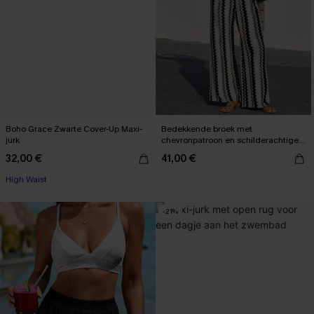
Boho Grace Zwarte Cover-Up Maxi-
Bedekkende broek met
jurk
chevronpatroon en schilderachtige
route
32,00 €
41,00 €
High Waist
-21%