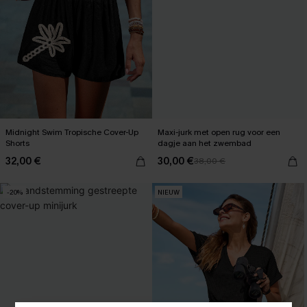
Midnight Swim Tropische Cover-Up
Maxi-jurk met open rug voor een
Shorts
dagje aan het zwembad
32,00 €
30,00 €
38,00 €
-20%
NIEUW