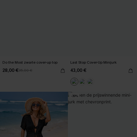
Do the Most zwarte cover-up top
Last Stop Cover-Up Minijurk
28,00 €
43,00 €
35,00 €
-39%