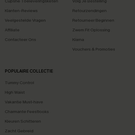
Cupshe Toeleveringsketen
Volg Je Bestelling
Klanten-Reviews
Retourzendingen
Veelgestelde Vragen
Retourneer Beginnen
Affiliate
Zwem Fit Oplossing
Contacteer Ons
Klarna
Vouchers & Promoties
POPULAIRE COLLECTIE
Tummy Control
High Waist
Vakantie Must-have
Charmante Feestlooks
Kleuren Schitteren
Zacht Gebreid