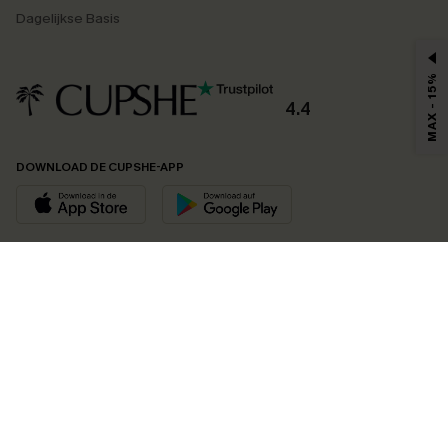
Dagelijkse Basis
MAX - 15%
4.4
DOWNLOAD DE CUPSHE-APP
VOLG ONS OP
©2026 CUPSHE EU
Bekijk onze
algemene voorwaarden
,
privacybeleid
en