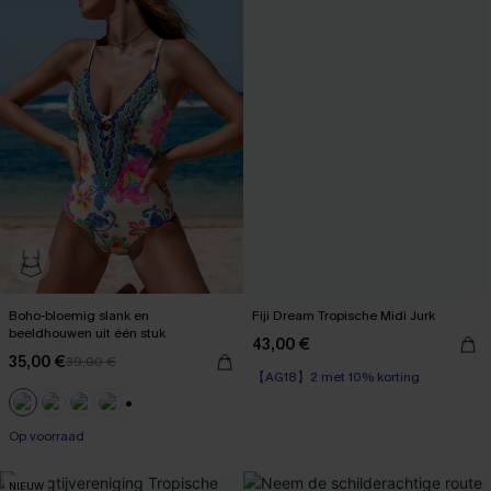
Boho-bloemig slank en
Fiji Dream Tropische Midi Jurk
beeldhouwen uit één stuk
43,00 €
35,00 €
39,00 €
【AG18】2 met 10% korting
【AG18】2 met 10% korting
+1
Op voorraad
【AG18】2 met 10% korting
NIEUW