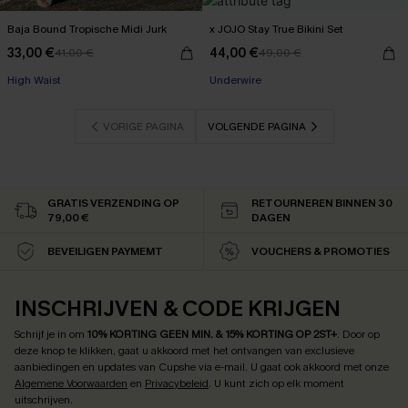
Baja Bound Tropische Midi Jurk
x JOJO Stay True Bikini Set
33,00 €
44,00 €
41,00 €
49,00 €
【AG18】2 met 10% korting
High Waist
Underwire
【AG18】2 met 10% korting
VORIGE PAGINA
VOLGENDE PAGINA
GRATIS VERZENDING OP
RETOURNEREN BINNEN 30
79,00 €
DAGEN
BEVEILIGEN PAYMEMT
VOUCHERS & PROMOTIES
INSCHRIJVEN & CODE KRIJGEN
Schrijf je in om
10% KORTING GEEN MIN. & 15% KORTING OP 2ST+
.
Door op
deze knop te klikken, gaat u akkoord met het ontvangen van exclusieve
aanbiedingen en updates van Cupshe via e-mail. U gaat ook akkoord met onze
Algemene Voorwaarden
en
Privacybeleid
. U kunt zich op elk moment
uitschrijven.