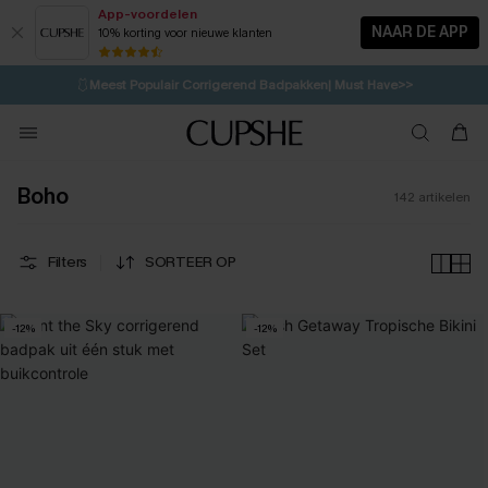
App-voordelen
NAAR DE APP
10% korting voor nieuwe klanten
LAATSTE KANS
⚡️
| Tot 50% korting>>
🩱
Meest Populair Corrigerend Badpakken| Must Have>>
1D:8H:50M:29S
👙
Koop 3, krijg 15% korting | CODE: SW15
💌Abonneer je & ontvang tot 15% korting>>
Boho
142
artikelen
Filters
SORTEER OP
-12%
-12%