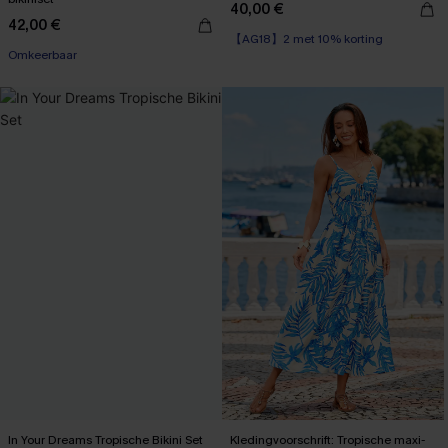
40,00 €
42,00 €
【AG18】2 met 10% korting
【AG18】2 met 10% korting
Omkeerbaar
【AG18】2 met 10% korting
In Your Dreams Tropische Bikini Set
Kledingvoorschrift: Tropische maxi-