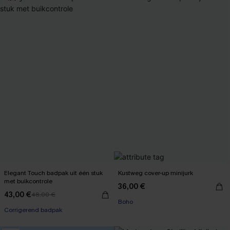
Elegant Touch badpak uit één stuk
Kustweg cover-up minijurk
met buikcontrole
36,00 €
【AG18】2 met 10% korting
43,00 €
48,00 €
【AG18】2 met 10% korting
Boho
Corrigerend badpak
【AG18】2 met 10% korting
【AG18】2 met 10% korting