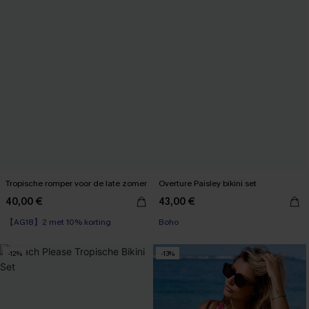
Tropische romper voor de late zomer
Overture Paisley bikini set
40,00 €
43,00 €
【AG18】2 met 10% korting
Boho
-12%
-13%