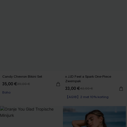
Candy Chevron Bikini Set
x JJD Feel a Spark One-Piece
Zwempak
35,00 €
39,00 €
【AG18】2 met 10% korting
33,00 €
42,00 €
Boho
【AG18】2 met 10% korting
【AG18】2 met 10% korting