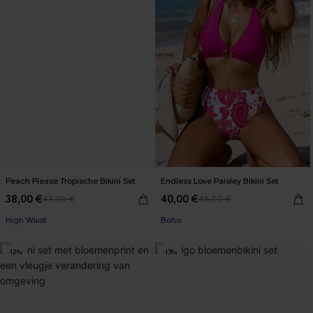
Peach Please Tropische Bikini Set
Endless Love Paisley Bikini Set
38,00 €
40,00 €
43,00 €
46,00 €
【AG18】2 met 10% korting
【AG18】2 met 10% korting
High Waist
Boho
【AG18】2 met 10% korting
【AG18】2 met 10% korting
-12%
-13%