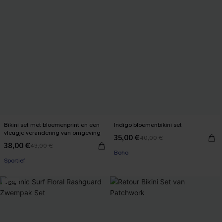
Bikini set met bloemenprint en een
Indigo bloemenbikini set
vleugje verandering van omgeving
35,00 €
40,00 €
38,00 €
43,00 €
Boho
Sportief
-12%