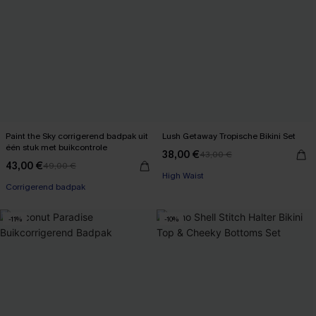
Paint the Sky corrigerend badpak uit
Lush Getaway Tropische Bikini Set
één stuk met buikcontrole
38,00 €
43,00 €
【AG18】2 met 10% korting
43,00 €
49,00 €
High Waist
Corrigerend badpak
【AG18】2 met 10% korting
-11%
-10%