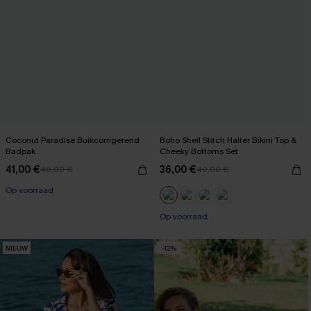
Coconut Paradise Buikcorrigerend
Boho Shell Stitch Halter Bikini Top &
Badpak
Cheeky Bottoms Set
41,00 €
36,00 €
46,00 €
40,00 €
【AG18】2 met 10% korting
Op voorraad
【AG18】2 met 10% korting
Op voorraad
NIEUW
-12%