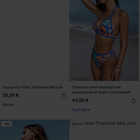
Oranje You Glad Tropische Minijurk
Tropische print bikinitop met
zweepsteek en high-rise broekset
38,00 €
40,00 €
【AG18】2 met 10% korting
Wikkel
High Waist
【AG18】2 met 10% korting
-10%
NIEUW