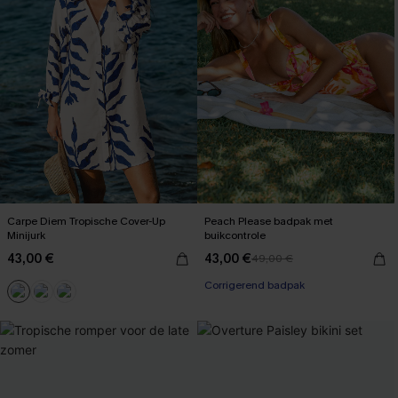
Carpe Diem Tropische Cover-Up
Peach Please badpak met
Minijurk
buikcontrole
43,00 €
43,00 €
49,00 €
【AG18】2 met 10% korting
Corrigerend badpak
【AG18】2 met 10% korting