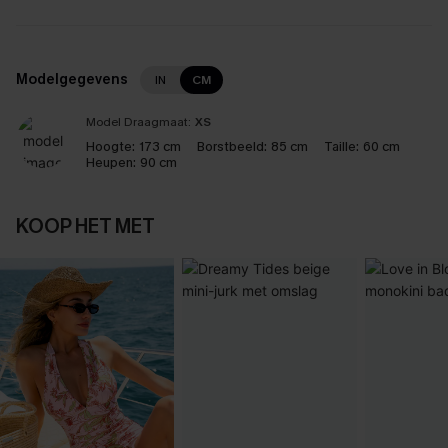
Modelgegevens
IN
CM
Model Draagmaat:
XS
Hoogte:
173 cm
Borstbeeld:
85 cm
Taille:
60 cm
Heupen:
90 cm
KOOP HET MET