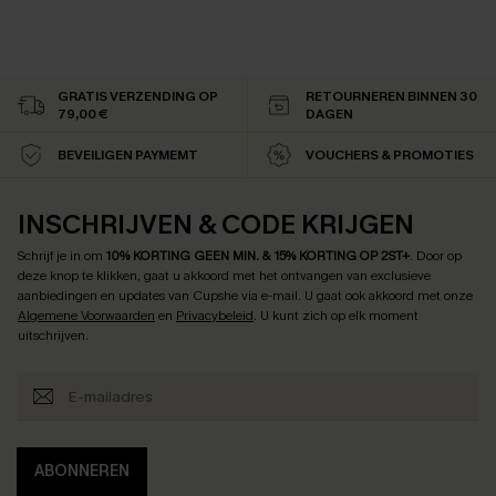
GRATIS VERZENDING OP
RETOURNEREN BINNEN 30
79,00 €
DAGEN
BEVEILIGEN PAYMEMT
VOUCHERS & PROMOTIES
INSCHRIJVEN & CODE KRIJGEN
Schrijf je in om
10% KORTING GEEN MIN. & 15% KORTING OP 2ST+
.
Door op
deze knop te klikken, gaat u akkoord met het ontvangen van exclusieve
aanbiedingen en updates van Cupshe via e-mail. U gaat ook akkoord met onze
Algemene Voorwaarden
en
Privacybeleid
. U kunt zich op elk moment
uitschrijven.
ABONNEREN