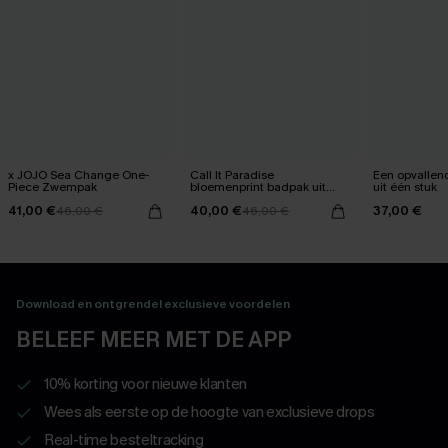
x JOJO Sea Change One-
Call It Paradise
Een opvallen
Piece Zwempak
bloemenprint badpak uit
uit één stuk
één stuk
41,00 €
40,00 €
37,00 €
46,00 €
46,00 €
Download en ontgrendel exclusieve voordelen
BELEEF MEER MET DE APP
10% korting voor nieuwe klanten
Wees als eerste op de hoogte van exclusieve drops
Real-time besteltracking