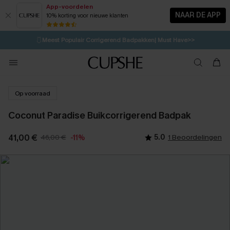
App-voordelen
NAAR DE APP
10% korting voor nieuwe klanten
LAATSTE KANS
⚡️
| Tot 50% korting>>
🩱
Meest Populair Corrigerend Badpakken| Must Have>>
1D:13H:34M:46S
👙
Koop 3, krijg 15% korting | CODE: SW15
💌Abonneer je & ontvang tot 15% korting>>
Op voorraad
Coconut Paradise Buikcorrigerend Badpak
41,00 €
46,00 €
5.0
1 Beoordelingen
-11%