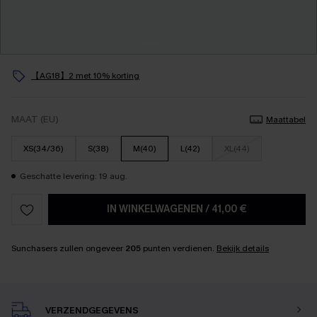
【AG18】2 met 10% korting
MAAT (EU)
Maattabel
XS(34/36)
S(38)
M(40)
L(42)
XL(44)
Geschatte levering: 19 aug.
IN WINKELWAGENEN
/
41,00 €
Sunchasers zullen ongeveer
205
punten verdienen.
Bekijk details
VERZENDGEGEVENS