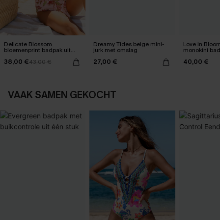
Delicate Blossom
Dreamy Tides beige mini-
Love in Bloo
bloemenprint badpak uit
jurk met omslag
monokini ba
één stuk
38,00 €
27,00 €
40,00 €
43,00 €
VAAK SAMEN GEKOCHT