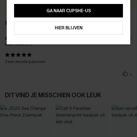
15% KORTING OP 2ST+
GA NAAR CUPSHE-US
ABONNEREN
1 BEOORDELING
HIER BLIJVEN
d****
11/05/2026
Maat Gekocht:
L
Zeer mooie pasvorm
0
DIT VIND JE MISSCHIEN OOK LEUK