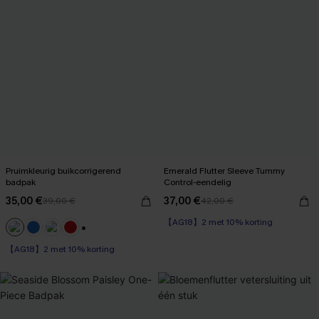
Pruimkleurig buikcorrigerend
Emerald Flutter Sleeve Tummy
badpak
Control-eendelig
35,00 €
37,00 €
39,00 €
42,00 €
【AG18】2 met 10% korting
Op voorraad
+1
【AG18】2 met 10% korting
【AG18】2 met 10% korting
Op voorraad
【AG18】2 met 10% korting