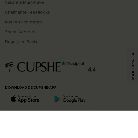
Vakantie Must-have
Charmante Feestlooks
Kleuren Schitteren
Zacht Gebreid
Dagelijkse Basis
MAX - 15%
4.4
DOWNLOAD DE CUPSHE-APP
VOLG ONS OP