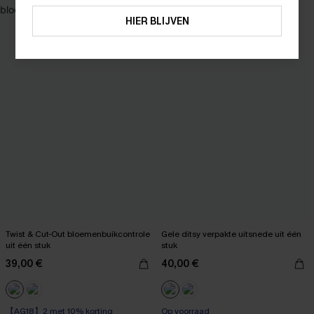
ABONNEREN
HIER BLIJVEN
Twist & Cut-Out bloemenbuikcontrole
Gele ditsy verpakte uitsnede uit één
uit één stuk
stuk
39,00 €
40,00 €
【AG18】2 met 10% korting
Op voorraad