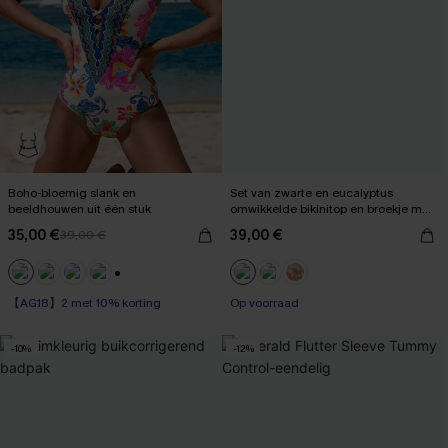
Boho-bloemig slank en
Set van zwarte en eucalyptus
beeldhouwen uit één stuk
omwikkelde bikinitop en broekje met
hoge taille
35,00 €
39,00 €
39,00 €
+1
【AG18】2 met 10% korting
Op voorraad
Op voorraad
-10%
-12%
【AG18】2 met 10% korting