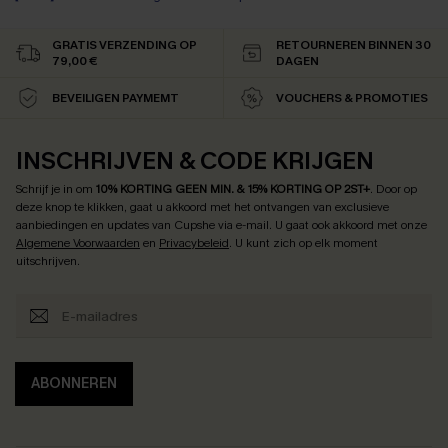
Op voorraad
【AG18】2 met 10% korting
GRATIS VERZENDING OP
RETOURNEREN BINNEN 30
79,00 €
DAGEN
BEVEILIGEN PAYMEMT
VOUCHERS & PROMOTIES
INSCHRIJVEN & CODE KRIJGEN
Schrijf je in om
10% KORTING GEEN MIN. & 15% KORTING OP 2ST+
.
Door op
deze knop te klikken, gaat u akkoord met het ontvangen van exclusieve
aanbiedingen en updates van Cupshe via e-mail. U gaat ook akkoord met onze
Algemene Voorwaarden
en
Privacybeleid
. U kunt zich op elk moment
uitschrijven.
ABONNEREN