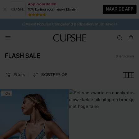
App-voordelen
NAAR DE APP
10% korting voor nieuwe klanten
LAATSTE KANS
⚡️
| Tot 50% korting>>
🩱
Meest Populair Corrigerend Badpakken| Must Have>>
💌Abonneer je & ontvang tot 15% korting>>
👙
Koop 3, krijg 15% korting | CODE: SW15
FLASH SALE
8
artikelen
Filters
SORTEER OP
-10%