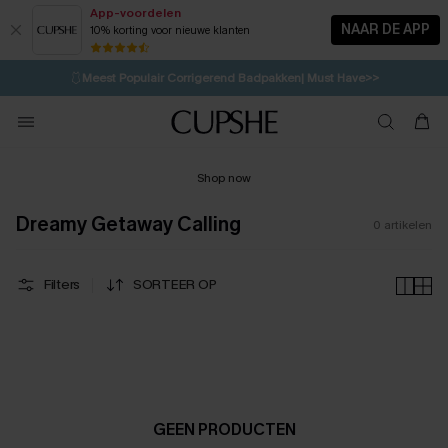
App-voordelen
NAAR DE APP
10% korting voor nieuwe klanten
LAATSTE KANS
⚡️
| Tot 50% korting>>
🩱
Meest Populair Corrigerend Badpakken| Must Have>>
💌Abonneer je & ontvang tot 15% korting>>
👙
Koop 3, krijg 15% korting | CODE: SW15
Shop now
Dreamy Getaway Calling
0
artikelen
Filters
SORTEER OP
GEEN PRODUCTEN