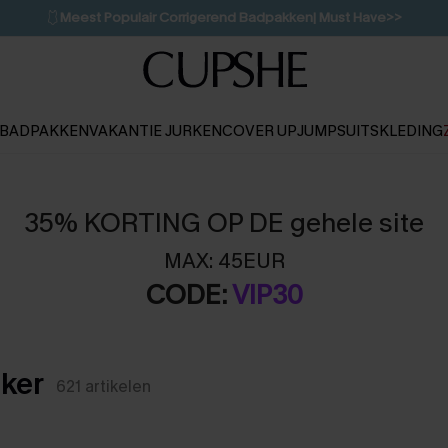
🩱
Meest Populair Corrigerend Badpakken| Must Have>>
👙
Koop 3, krijg 15% korting | CODE: SW15
💌Abonneer je & ontvang tot 15% korting>>
1D:13H:33M:52S
BADPAKKEN
VAKANTIE JURKEN
COVER UP
JUMPSUITS
KLEDING
35% KORTING OP DE gehele site
MAX: 45EUR
CODE:
VIP30
ker
621
artikelen