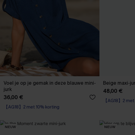
Voel je op je gemak in deze blauwe mini-
Beige maxi-ju
jurk
48,00 €
36,00 €
【AG18】2 met 1
【AG18】2 met 10% korting
NIEUW
NIEUW