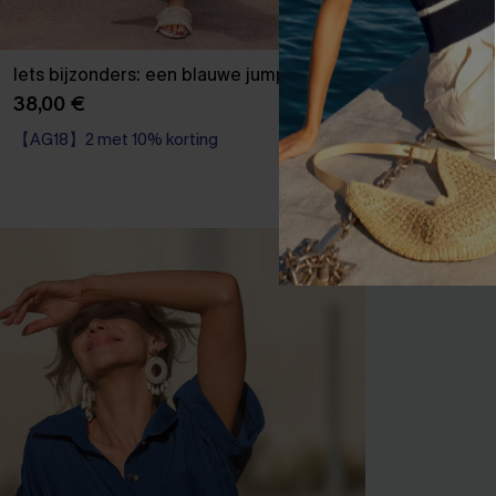
Iets bijzonders: een blauwe jumpsuit
On a Roll bloe
38,00 €
41,00 €
【AG18】2 met 10% korting
【AG18】2 met 1
NIEUW