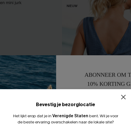
NIEUW
ABONNEER OM T
10% KORTING G
15% KORTING 
Bevestig je bezorglocatie
Het lijkt erop dat je in
Verenigde Staten
bent.
Wil je voor
de beste ervaring overschakelen naar de lokale site?