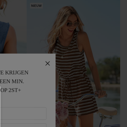
NIEUW
E KRIJGEN
EEN MIN. 
OP 2ST+