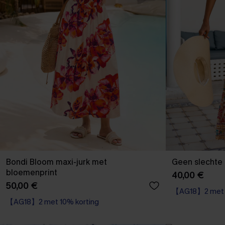
Bondi Bloom maxi-jurk met
Geen slechte 
bloemenprint
40,00 €
50,00 €
【AG18】2 met 1
【AG18】2 met 10% korting
High Waist