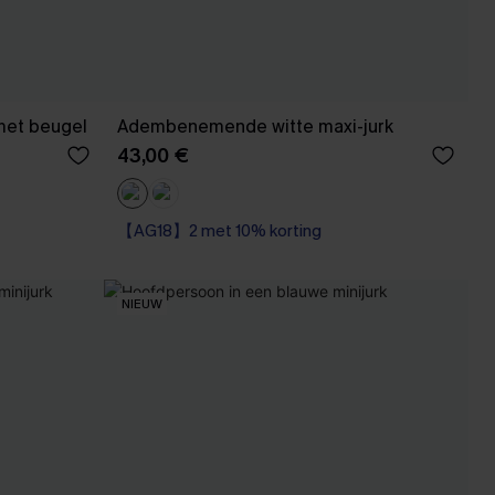
 met beugel
Adembenemende witte maxi-jurk
43,00 €
【AG18】2 met 10% korting
NIEUW