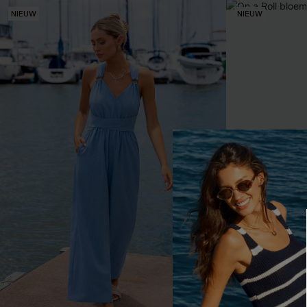
【AG18】2 met 10% korting
NIEUW
NIEUW