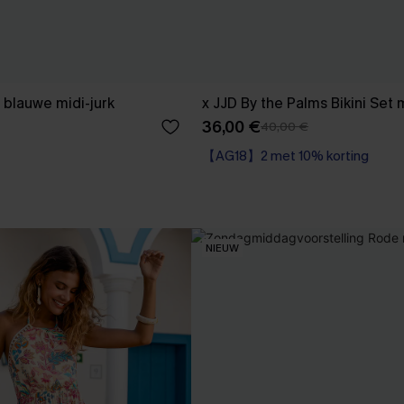
blauwe midi-jurk
x JJD By the Palms Bikini Set
36,00 €
40,00 €
【AG18】2 met 10% korting
Op voorraad
【AG18】2 met 10% korting
NIEUW