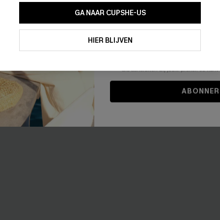
GA NAAR CUPSHE-US
Door je contactgegevens in te vullen e
men mini jurk
Vertel me erover blauwe jump
je akkoord met onze
Algemene Voorw
HIER BLIJVEN
stemt er tevens mee in om herhaalde
40,00 €
en gepersonaliseerde marketingbericht
winkelwagen) en e-mails van Cupshe 
niet vereist voor een aankoop. We kunn
0% korting
informatie gebruiken om producten e
die aansluiten bij jouw profiel. Je ku
ABONNER