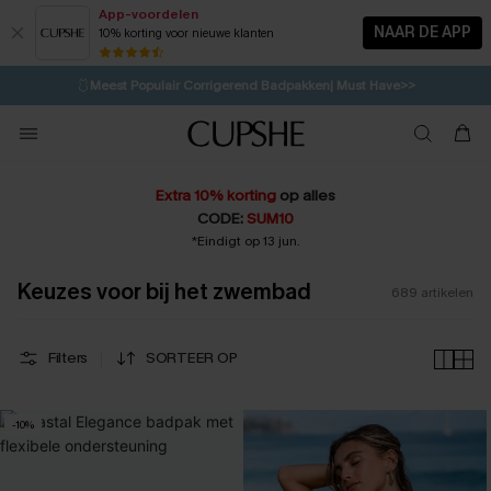
App-voordelen
NAAR DE APP
10% korting voor nieuwe klanten
LAATSTE KANS
⚡️
| Tot 50% korting>>
🩱
Meest Populair Corrigerend Badpakken| Must Have>>
💌Abonneer je & ontvang tot 15% korting>>
👙
Koop 3, krijg 15% korting | CODE: SW15
Extra 10% korting
op alles
CODE:
SUM10
*Eindigt op 13 jun.
Keuzes voor bij het zwembad
689
artikelen
Filters
SORTEER OP
-10%