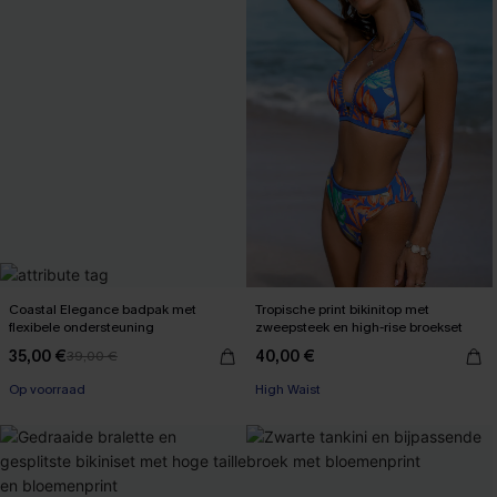
Coastal Elegance badpak met
Tropische print bikinitop met
flexibele ondersteuning
zweepsteek en high-rise broekset
35,00 €
40,00 €
39,00 €
【AG18】2 met 10% korting
【AG18】2 met 10% korting
Op voorraad
High Waist
【AG18】2 met 10% korting
【AG18】2 met 10% korting