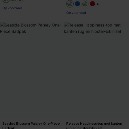
【AG18】2 met 10% korting
【AG18】2 met 10% korting
Op voorraad
+1
Op voorraad
【AG18】2 met 10% korting
【AG18】2 met 10% korting
Seaside Blossom Paisley One-Piece
Release Happiness-top met kanten
Badpak
rug en hipster-bikiniset