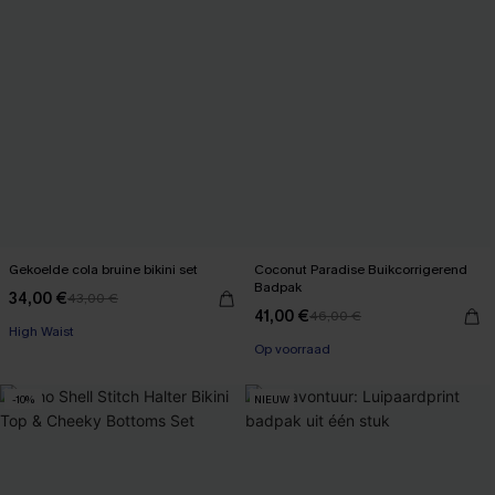
Gekoelde cola bruine bikini set
Coconut Paradise Buikcorrigerend
Badpak
34,00 €
43,00 €
【AG18】2 met 10% korting
41,00 €
46,00 €
【AG18】2 met 10% korting
High Waist
Op voorraad
【AG18】2 met 10% korting
【AG18】2 met 10% korting
-10%
NIEUW