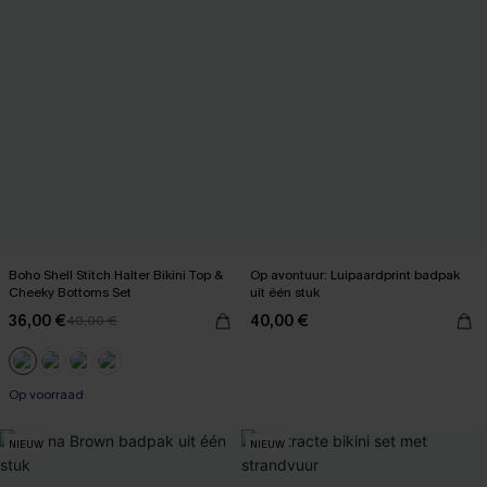
Boho Shell Stitch Halter Bikini Top &
Op avontuur: Luipaardprint badpak
Cheeky Bottoms Set
uit één stuk
36,00 €
40,00 €
40,00 €
Op voorraad
NIEUW
NIEUW