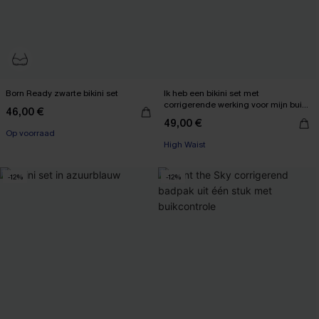
Born Ready zwarte bikini set
Ik heb een bikini set met
corrigerende werking voor mijn buik
46,00 €
【AG18】2 met 10% korting
gekregen.
49,00 €
【AG18】2 met 10% korting
Op voorraad
High Waist
【AG18】2 met 10% korting
【AG18】2 met 10% korting
-12%
-12%