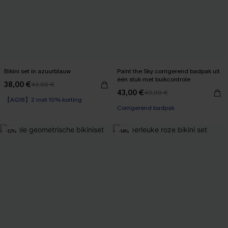
Bikini set in azuurblauw
Paint the Sky corrigerend badpak uit
één stuk met buikcontrole
38,00 €
43,00 €
43,00 €
49,00 €
【AG18】2 met 10% korting
Corrigerend badpak
-12%
-14%