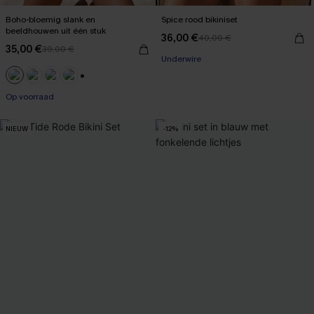
Boho-bloemig slank en
Spice rood bikiniset
beeldhouwen uit één stuk
36,00 €
40,00 €
35,00 €
39,00 €
Underwire
【AG18】2 met 10% korting
+1
Op voorraad
【AG18】2 met 10% korting
NIEUW
-12%