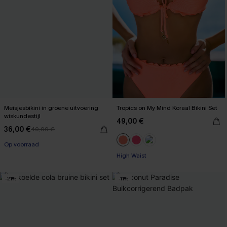
Meisjesbikini in groene uitvoering
Tropics on My Mind Koraal Bikini Set
wiskundestijl
49,00 €
36,00 €
40,00 €
【AG18】2 met 10% korting
【AG18】2 met 10% korting
Op voorraad
High Waist
【AG18】2 met 10% korting
【AG18】2 met 10% korting
-21%
-11%