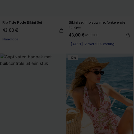
Rib Tide Rode Bikini Set
Bikini set in blauw met fonkelende
lichtjes
43,00 €
【AG18】2 met 10% korting
43,00 €
49,00 €
Naadloos
【AG18】2 met 10% korting
【AG18】2 met 10% korting
-12%