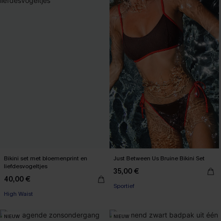
Bikini set met bloemenprint en
Just Between Us Bruine Bikini Set
liefdesvogeltjes
35,00 €
40,00 €
【AG18】2 met 10% korting
Sportief
High Waist
【AG18】2 met 10% korting
NIEUW
NIEUW