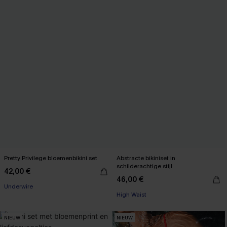
Pretty Privilege bloemenbikini set
Abstracte bikiniset in
schilderachtige stijl
42,00 €
46,00 €
Underwire
High Waist
NIEUW
NIEUW