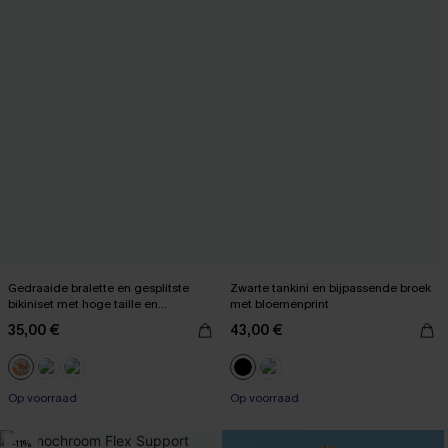
Gedraaide bralette en gesplitste
Zwarte tankini en bijpassende broek
bikiniset met hoge taille en
met bloemenprint
bloemenprint
35,00 €
43,00 €
【AG18】2 met 10% korting
【AG18】2 met 10% korting
Op voorraad
Op voorraad
【AG18】2 met 10% korting
【AG18】2 met 10% korting
-11%