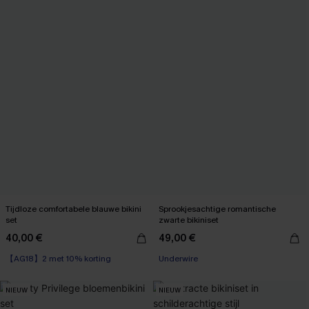
Tijdloze comfortabele blauwe bikini
Sprookjesachtige romantische
set
zwarte bikiniset
40,00 €
49,00 €
【AG18】2 met 10% korting
Underwire
NIEUW
NIEUW