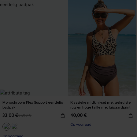
Monochroom Flex Support eendelig
Klassieke midkini-set met gekruiste
badpak
rug en hoge taille met luipaardprint
33,00 €
40,00 €
37,00 €
Op voorraad
【AG18】2 met 10% korting
Op voorraad