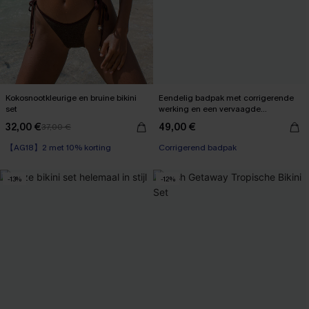
Kokosnootkleurige en bruine bikini
Eendelig badpak met corrigerende
set
werking en een vervaagde
zonsondergang
32,00 €
49,00 €
37,00 €
【AG18】2 met 10% korting
【AG18】2 met 10% korting
Corrigerend badpak
【AG18】2 met 10% korting
-13%
-12%