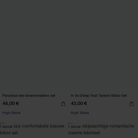
Paradise Isle bloemenbikini set
In So Deep Teal Tankini Bikini Set
46,00 €
43,00 €
【AG18】2 met 10% korting
High Waist
High Waist
【AG18】2 met 10% korting
NIEUW
NIEUW