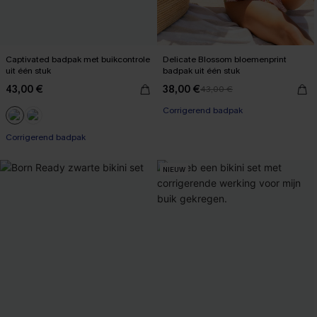
Captivated badpak met buikcontrole
Delicate Blossom bloemenprint
uit één stuk
badpak uit één stuk
43,00 €
38,00 €
43,00 €
【AG18】2 met 10% korting
Corrigerend badpak
【AG18】2 met 10% korting
Corrigerend badpak
NIEUW