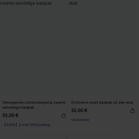
Vervagende zonsondergang zwarte
Dromend zwart badpak uit één stuk
eendelige badpak
53,00 €
【AG18】2 met 10% korting
53,00 €
Underwire
【AG18】2 met 10% korting
【AG18】2 met 10% korting