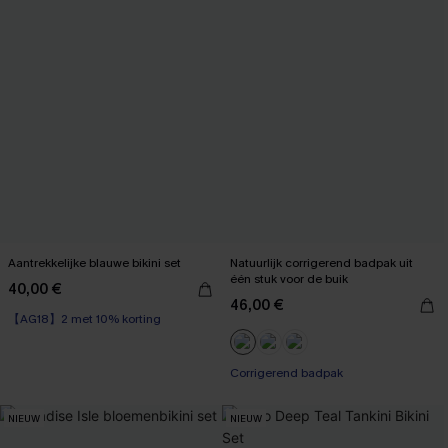
Aantrekkelijke blauwe bikini set
Natuurlijk corrigerend badpak uit
één stuk voor de buik
40,00 €
46,00 €
【AG18】2 met 10% korting
【AG18】2 met 10% korting
Corrigerend badpak
【AG18】2 met 10% korting
NIEUW
NIEUW