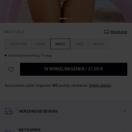
MAAT (EU)
Maattabel
XS(34/36)
S(38)
M(40)
L(42)
XL(44)
Geschatte levering: 17 aug.
IN WINKELWAGENEN
/
37,00 €
Sunchasers zullen ongeveer
185
punten verdienen.
Bekijk details
VERZENDGEGEVENS
RETOUREN