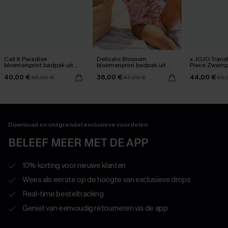
Call It Paradise
Delicate Blossom
x JOJO Trans
bloemenprint badpak uit
bloemenprint badpak uit
Piece Zwem
één stuk
één stuk
40,00 €
38,00 €
44,00 €
46,00 €
43,00 €
49,
Download en ontgrendel exclusieve voordelen
BELEEF MEER MET DE APP
10% korting voor nieuwe klanten
Wees als eerste op de hoogte van exclusieve drops
Real-time besteltracking
Geniet van eenvoudig retourneren via de app