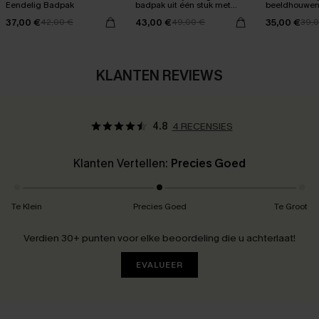
Eendelig Badpak
badpak uit één stuk met
beeldhouwen 
buikcontrole
37,00 €
43,00 €
35,00 €
42,00 €
49,00 €
39,
KLANTEN REVIEWS
4.8
4 RECENSIES
Klanten Vertellen:
Precies Goed
Te Klein
Precies Goed
Te Groot
Verdien 30+ punten voor elke beoordeling die u achterlaat!
EVALUEER