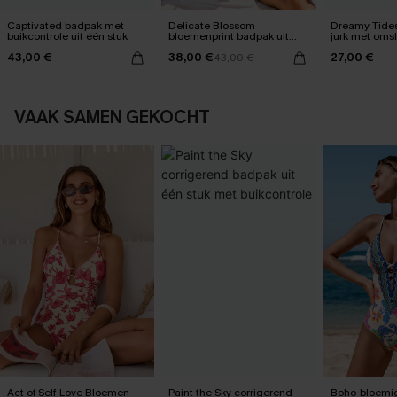
Captivated badpak met
Delicate Blossom
Dreamy Tides
buikcontrole uit één stuk
bloemenprint badpak uit
jurk met oms
één stuk
43,00 €
38,00 €
27,00 €
43,00 €
VAAK SAMEN GEKOCHT
Act of Self-Love Bloemen
Paint the Sky corrigerend
Boho-bloemig