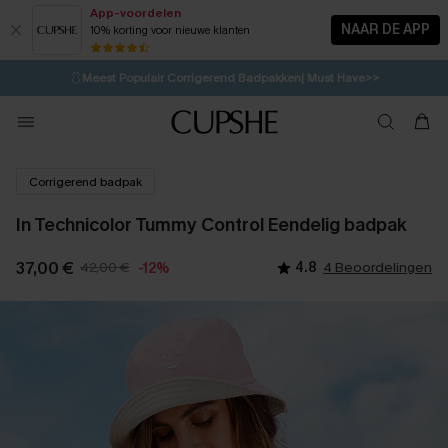
App-voordelen
NAAR DE APP
10% korting voor nieuwe klanten
LAATSTE KANS
⚡️
| Tot 50% korting>>
🩱
Meest Populair Corrigerend Badpakken| Must Have>>
💌Abonneer je & ontvang tot 15% korting>>
👙
Koop 3, krijg 15% korting | CODE: SW15
Corrigerend badpak
In Technicolor Tummy Control Eendelig badpak
37,00 €
42,00 €
4.8
4 Beoordelingen
-12%