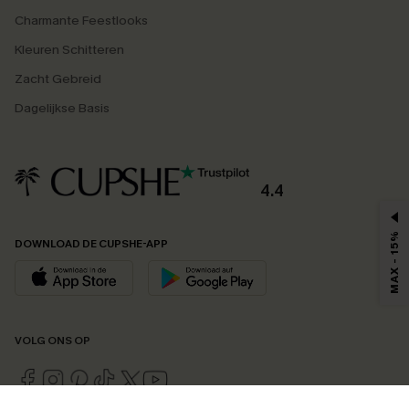
Charmante Feestlooks
Kleuren Schitteren
Zacht Gebreid
Dagelijkse Basis
4.4
MAX - 15%
DOWNLOAD DE CUPSHE-APP
VOLG ONS OP