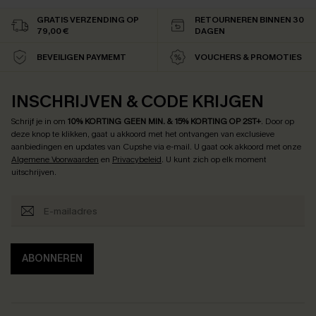
GRATIS VERZENDING OP
RETOURNEREN BINNEN 30
79,00 €
DAGEN
BEVEILIGEN PAYMEMT
VOUCHERS & PROMOTIES
INSCHRIJVEN & CODE KRIJGEN
Schrijf je in om
10% KORTING GEEN MIN. & 15% KORTING OP 2ST+
.
Door op
deze knop te klikken, gaat u akkoord met het ontvangen van exclusieve
aanbiedingen en updates van Cupshe via e-mail. U gaat ook akkoord met onze
Algemene Voorwaarden
en
Privacybeleid
. U kunt zich op elk moment
uitschrijven.
ABONNEREN