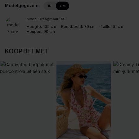
Modelgegevens
IN
CM
Model Draagmaat:
XS
Hoogte:
165 cm
Borstbeeld:
79 cm
Taille:
61 cm
Heupen:
90 cm
KOOP HET MET