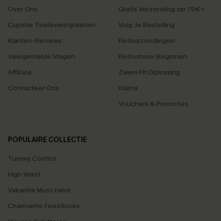
Over Ons
Gratis Verzending op 79€+
Cupshe Toeleveringsketen
Volg Je Bestelling
Klanten-Reviews
Retourzendingen
Veelgestelde Vragen
Retourneer Beginnen
Affiliate
Zwem Fit Oplossing
Contacteer Ons
Klarna
Vouchers & Promoties
POPULAIRE COLLECTIE
Tummy Control
High Waist
Vakantie Must-have
Charmante Feestlooks