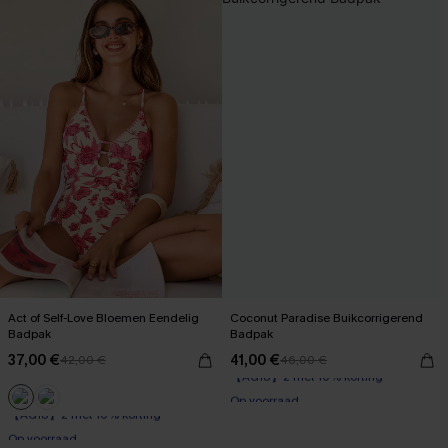
Act of Self-Love Bloemen Eendelig
Coconut Paradise Buikcorrigerend
Badpak
Badpak
37,00 €
41,00 €
42,00 €
46,00 €
【AG18】2 met 10% korting
Op voorraad
【AG18】2 met 10% korting
【AG18】2 met 10% korting
Op voorraad