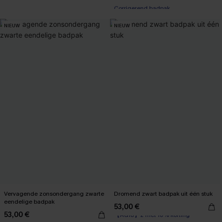
Corrigerend badpak
【AG18】2 met 10% korting
NIEUW
NIEUW
Vervagende zonsondergang zwarte
Dromend zwart badpak uit één stuk
eendelige badpak
53,00 €
【AG18】2 met 10% korting
53,00 €
Underwire