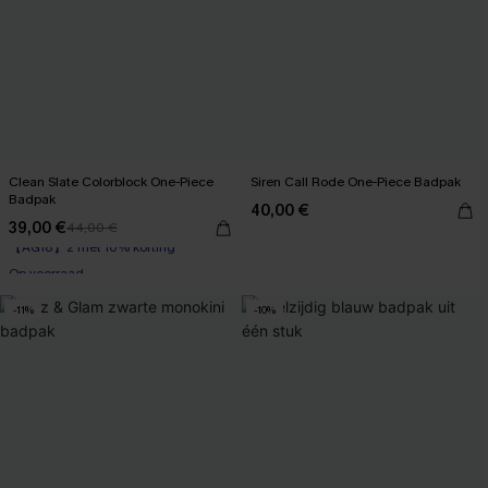
Clean Slate Colorblock One-Piece
Siren Call Rode One-Piece Badpak
Badpak
40,00 €
39,00 €
44,00 €
【AG18】2 met 10% korting
Op voorraad
【AG18】2 met 10% korting
-11%
-10%