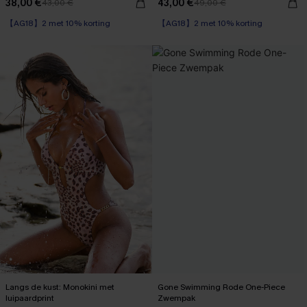
38,00 €
43,00 €
43,00 €
49,00 €
【AG18】2 met 10% korting
【AG18】2 met 10% korting
Langs de kust: Monokini met
Gone Swimming Rode One-Piece
luipaardprint
Zwempak