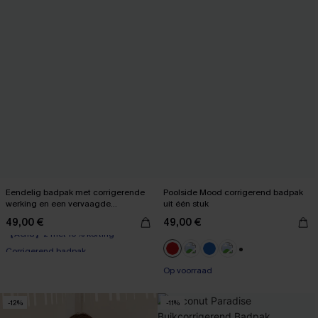
Eendelig badpak met corrigerende
Poolside Mood corrigerend badpak
werking en een vervaagde
uit één stuk
zonsondergang
49,00 €
49,00 €
【AG18】2 met 10% korting
Corrigerend badpak
【AG18】2 met 10% korting
+1
Op voorraad
-12%
-11%