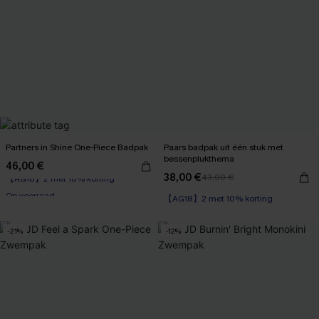
Partners in Shine One-Piece Badpak
Paars badpak uit één stuk met
bessenplukthema
46,00 €
【AG18】2 met 10% korting
38,00 €
43,00 €
Op voorraad
【AG18】2 met 10% korting
【AG18】2 met 10% korting
-21%
-12%