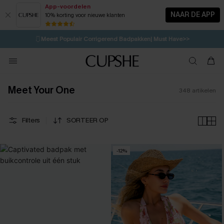
App-voordelen
NAAR DE APP
10% korting voor nieuwe klanten
LAATSTE KANS
⚡️
| Tot 50% korting>>
🩱
Meest Populair Corrigerend Badpakken| Must Have>>
💌Abonneer je & ontvang tot 15% korting>>
👙
Koop 3, krijg 15% korting | CODE: SW15
Meet Your One
348
artikelen
Filters
SORTEER OP
-12%