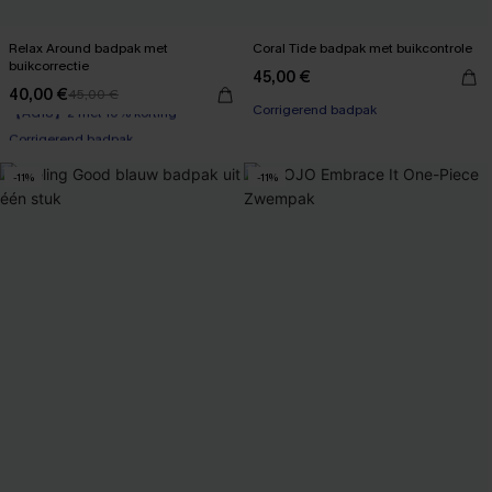
Relax Around badpak met
Coral Tide badpak met buikcontrole
buikcorrectie
45,00 €
40,00 €
45,00 €
【AG18】2 met 10% korting
Corrigerend badpak
Corrigerend badpak
【AG18】2 met 10% korting
-11%
-11%