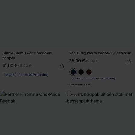
Glitz & Glam zwarte monokini
Veelzijdig blauw badpak uit één stuk
badpak
35,00 €
39,00 €
41,00 €
46,00 €
【AG18】2 met 10% korting
【AG18】2 met 10% korting
Op voorraad
【AG18】2 met 10% korting
-12%