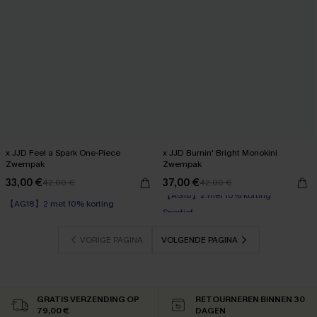
x JJD Feel a Spark One-Piece
x JJD Burnin' Bright Monokini
Zwempak
Zwempak
33,00 €
37,00 €
42,00 €
42,00 €
【AG18】2 met 10% korting
【AG18】2 met 10% korting
Sportief
【AG18】2 met 10% korting
VORIGE PAGINA
VOLGENDE PAGINA
GRATIS VERZENDING OP
RETOURNEREN BINNEN 30
79,00 €
DAGEN