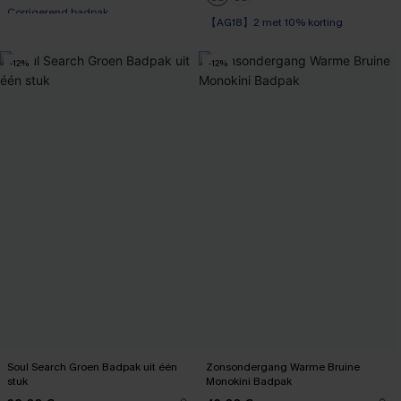
Corrigerend badpak
【AG18】2 met 10% korting
【AG18】2 met 10% korting
-12%
-12%
Soul Search Groen Badpak uit één
Zonsondergang Warme Bruine
stuk
Monokini Badpak