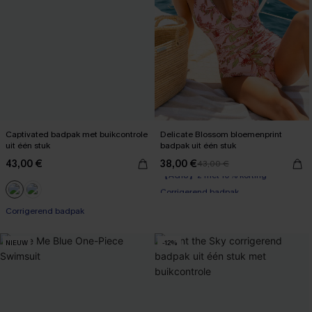
Captivated badpak met buikcontrole
Delicate Blossom bloemenprint
uit één stuk
badpak uit één stuk
43,00 €
38,00 €
43,00 €
【AG18】2 met 10% korting
Corrigerend badpak
【AG18】2 met 10% korting
Corrigerend badpak
NIEUW
-12%