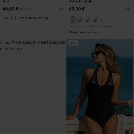
stuk
Piece Badpak
40,00 €
46,00 €
46,00 €
【AG18】2 met 10% korting
【AG18】2 met 10% korting
+1
Slank modelleren
【AG18】2 met 10% korting
-11%
-12%