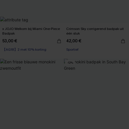
x JOJO Welkom bij Miami One-Piece
Crimson Sky corrigerend badpak uit
Badpak
één stuk
53,00 €
42,00 €
【AG18】2 met 10% korting
Sportief
-12%