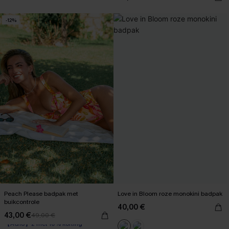
-12%
Peach Please badpak met
Love in Bloom roze monokini badpak
buikcontrole
40,00 €
43,00 €
49,00 €
【AG18】2 met 10% korting