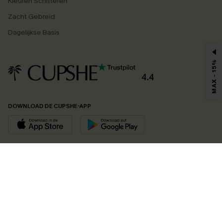
Kleuren Schitteren
Zacht Gebreid
Dagelijkse Basis
MAX - 15%
4.4
DOWNLOAD DE CUPSHE-APP
VOLG ONS OP