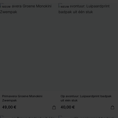
【AG18】2 met 10% korting
NIEUW
NIEUW
Primavera Groene Monokini
Op avontuur: Luipaardprint badpak
Zwempak
uit één stuk
49,00 €
40,00 €