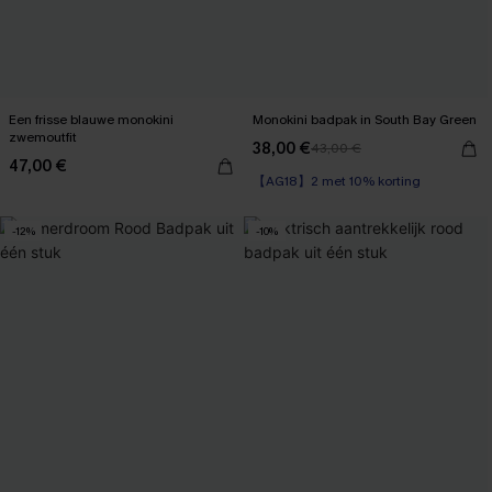
Een frisse blauwe monokini
Monokini badpak in South Bay Green
zwemoutfit
38,00 €
43,00 €
47,00 €
【AG18】2 met 10% korting
-12%
-10%