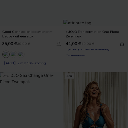
Good Connection bloemenprint
x JOJO Transformation One-Piece
badpak uit één stuk
Zwempak
35,00 €
44,00 €
39,00 €
49,00 €
【AG18】2 met 10% korting
Op voorraad
【AG18】2 met 10% korting
【AG18】2 met 10% korting
-11%
-10%