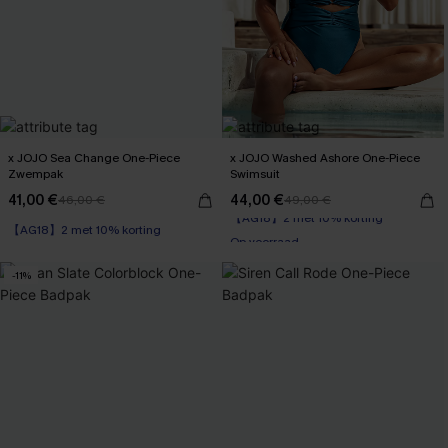
x JOJO Sea Change One-Piece
x JOJO Washed Ashore One-Piece
Zwempak
Swimsuit
41,00 €
44,00 €
46,00 €
49,00 €
【AG18】2 met 10% korting
【AG18】2 met 10% korting
Op voorraad
【AG18】2 met 10% korting
-11%