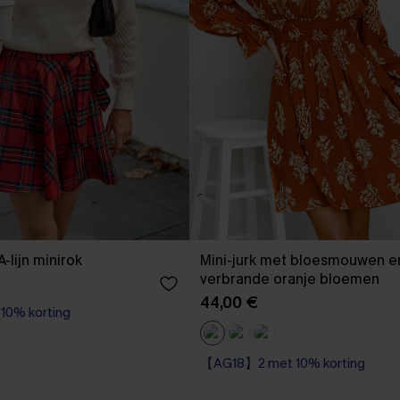
-lijn minirok
Mini-jurk met bloesmouwen e
verbrande oranje bloemen
44,00 €
0% korting
【AG18】2 met 10% korting
High Waist