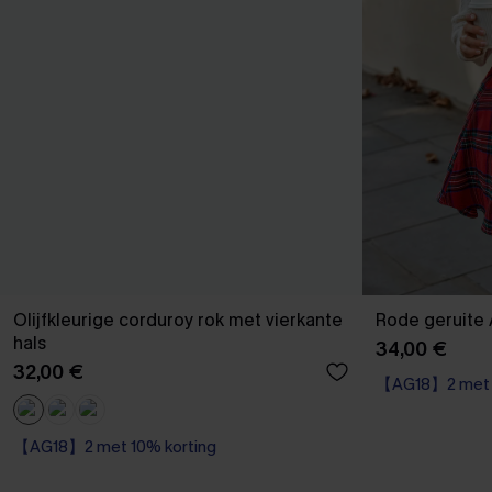
Olijfkleurige corduroy rok met vierkante
Rode geruite A
hals
34,00 €
32,00 €
【AG18】2 met 1
【AG18】2 met 10% korting