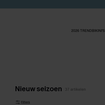
2026 TREND
BIKINI'S
Nieuw seizoen
37
artikelen
Filters