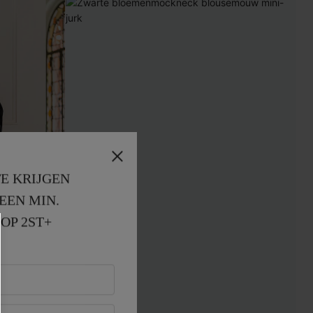
E KRIJGEN
EEN MIN. 
OP 2ST+