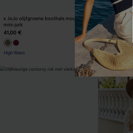
x JoJo olijfgroene boothals mouwloze
x JoJo Rode R
mini-jurk
44,00 €
41,00 €
【AG18】2 met 1
High Waist
【AG18】2 met 1
High Waist