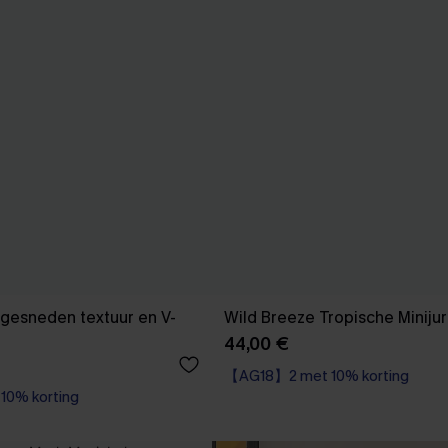
itgesneden textuur en V-
Wild Breeze Tropische Minijur
44,00 €
【AG18】2 met 10% korting
0% korting