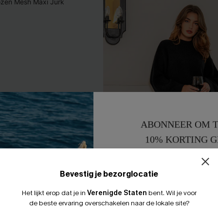
ABONNEER OM T
10% KORTING G
15% KORTING 
Bevestig je bezorglocatie
Het lijkt erop dat je in
Verenigde Staten
bent.
Wil je voor
de beste ervaring overschakelen naar de lokale site?