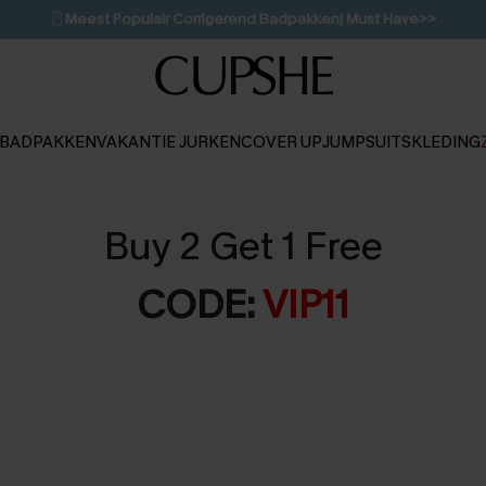
🩱
Meest Populair Corrigerend Badpakken| Must Have>>
💌Abonneer je & ontvang tot 15% korting>>
👙
Koop 3, krijg 15% korting | CODE: SW15
BADPAKKEN
VAKANTIE JURKEN
COVER UP
JUMPSUITS
KLEDING
Buy 2 Get 1 Free
CODE:
VIP11