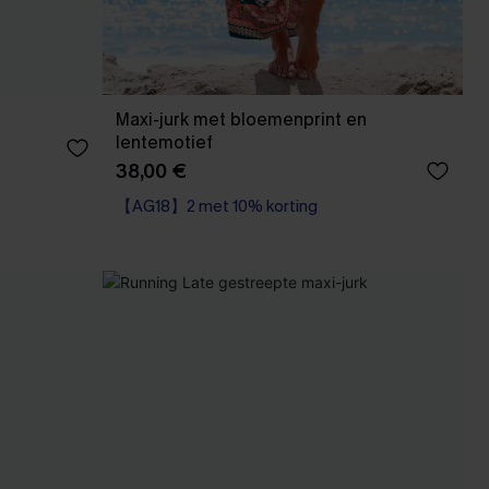
Maxi-jurk met bloemenprint en
lentemotief
38,00 €
【AG18】2 met 10% korting
High Waist
【AG18】2 met 10% korting