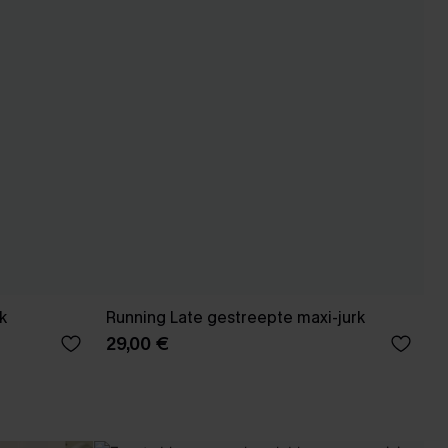
k
Running Late gestreepte maxi-jurk
29,00 €