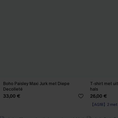
Boho Paisley Maxi Jurk met Diepe
T-shirt met u
Decolleté
hals
33,00 €
26,00 €
【AG18】2 met 1