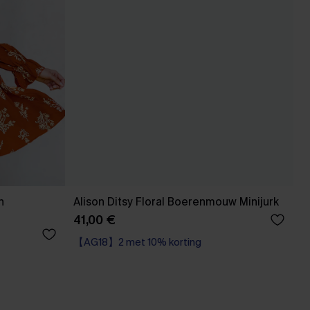
n
Alison Ditsy Floral Boerenmouw Minijurk
41,00 €
【AG18】2 met 10% korting
High Waist
【AG18】2 met 10% korting