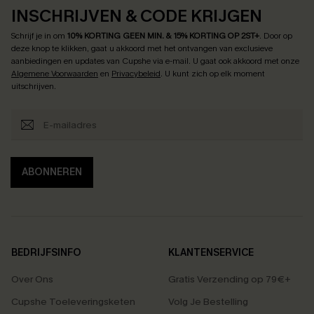
INSCHRIJVEN & CODE KRIJGEN
Schrijf je in om
10% KORTING GEEN MIN. & 15% KORTING OP 2ST+
.
Door op
deze knop te klikken, gaat u akkoord met het ontvangen van exclusieve
aanbiedingen en updates van Cupshe via e-mail. U gaat ook akkoord met onze
Algemene Voorwaarden
en
Privacybeleid
. U kunt zich op elk moment
uitschrijven.
ABONNEREN
BEDRIJFSINFO
KLANTENSERVICE
Over Ons
Gratis Verzending op 79€+
Cupshe Toeleveringsketen
Volg Je Bestelling