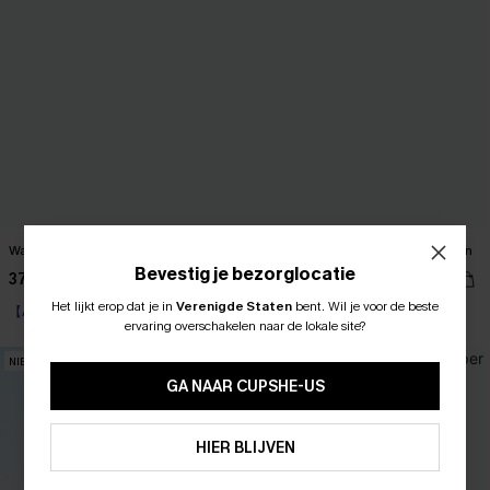
Wandeling in het park zwarte romper
Zomerse stadsjumpsuit met strepen
Bevestig je bezorglocatie
37,00 €
44,00 €
Het lijkt erop dat je in
Verenigde Staten
bent.
Wil je voor de beste
ABONNEER OM TE KRIJGEN﻿
【AG18】2 met 10% korting
【AG18】2 met 10% korting
ervaring overschakelen naar de lokale site?
10% KORTING GEEN MIN. 
NIEUW
NIEUW
15% KORTING OP 2ST+
GA NAAR CUPSHE-US
ABONNEREN
HIER BLIJVEN