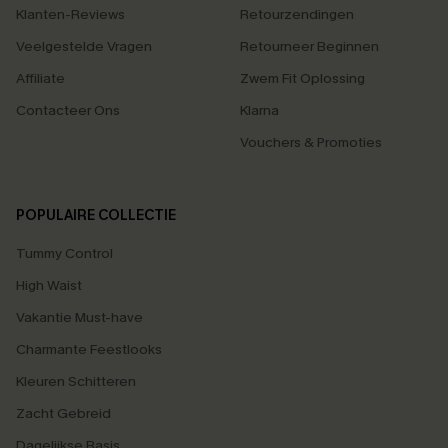
Klanten-Reviews
Retourzendingen
Veelgestelde Vragen
Retourneer Beginnen
Affiliate
Zwem Fit Oplossing
Contacteer Ons
Klarna
Vouchers & Promoties
POPULAIRE COLLECTIE
Tummy Control
High Waist
Vakantie Must-have
Charmante Feestlooks
Kleuren Schitteren
Zacht Gebreid
Dagelijkse Basis