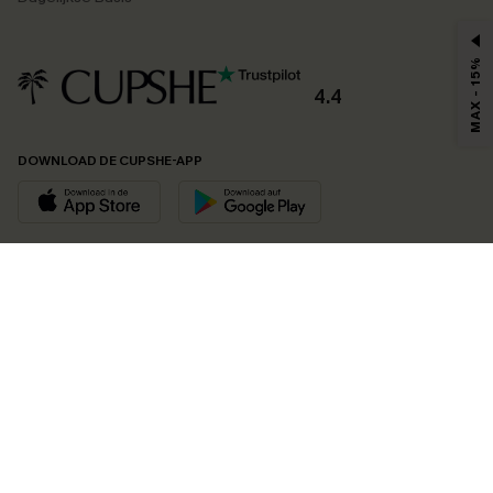
MAX - 15%
4.4
DOWNLOAD DE CUPSHE-APP
VOLG ONS OP
©2026 CUPSHE EU
Bekijk onze
algemene voorwaarden
,
privacybeleid
en
toegankelijkheidsverklaring
.