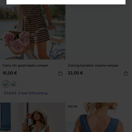
Carry On gestreepte romper
Zonnig karakter zwarte romper
41,00 €
33,00 €
【AG18】2 met 10% korting
NIEUW