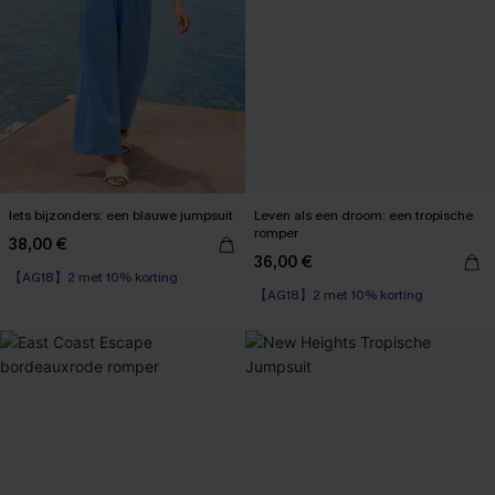
Iets bijzonders: een blauwe jumpsuit
Leven als een droom: een tropische
romper
38,00 €
36,00 €
【AG18】2 met 10% korting
【AG18】2 met 10% korting
Wikkel
【AG18】2 met 10% korting