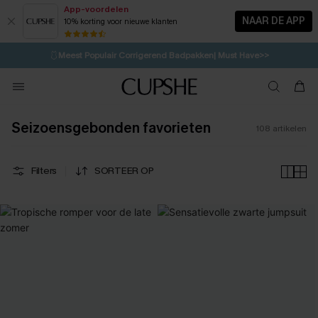
App-voordelen
NAAR DE APP
10% korting voor nieuwe klanten
LAATSTE KANS
⚡️
| Tot 50% korting>>
🩱
Meest Populair Corrigerend Badpakken| Must Have>>
💌Abonneer je & ontvang tot 15% korting>>
👙
Koop 3, krijg 15% korting | CODE: SW15
Seizoensgebonden favorieten
108
artikelen
Filters
SORTEER OP