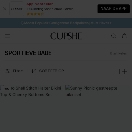
App-voordelen
NAAR DE APP
10% korting voor nieuwe klanten
LAATSTE KANS
⚡️
| Tot 50% korting>>
🩱
Meest Populair Corrigerend Badpakken| Must Have>>
💌Abonneer je & ontvang tot 15% korting>>
👙
Koop 3, krijg 15% korting | CODE: SW15
SPORTIEVE BABE
6
artikelen
Filters
SORTEER OP
-10%