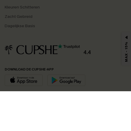
Kleuren Schitteren
Zacht Gebreid
Dagelijkse Basis
MAX - 15%
4.4
DOWNLOAD DE CUPSHE-APP
VOLG ONS OP