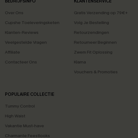
BEDRIJFSINFO
KLANTENSERVICE
Over Ons
Gratis Verzending op 79€+
Cupshe Toeleveringsketen
Volg Je Bestelling
Klanten-Reviews
Retourzendingen
Veelgestelde Vragen
Retourneer Beginnen
Affiliate
Zwem Fit Oplossing
Contacteer Ons
Klarna
Vouchers & Promoties
POPULAIRE COLLECTIE
Tummy Control
High Waist
Vakantie Must-have
Charmante Feestlooks