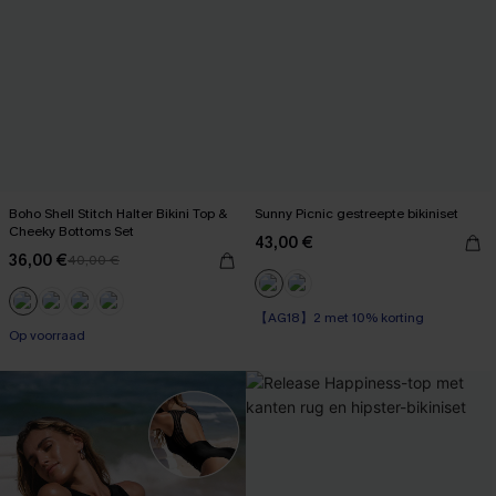
Boho Shell Stitch Halter Bikini Top &
Sunny Picnic gestreepte bikiniset
Cheeky Bottoms Set
43,00 €
36,00 €
40,00 €
【AG18】2 met 10% korting
Op voorraad
Op voorraad
【AG18】2 met 10% korting