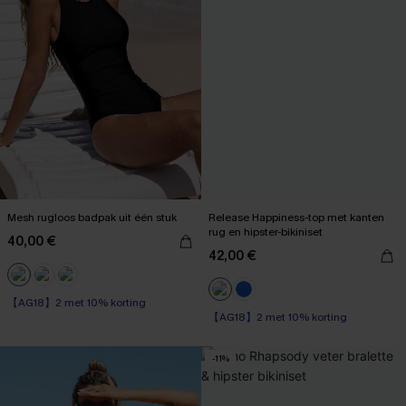
Mesh rugloos badpak uit één stuk
Release Happiness-top met kanten
rug en hipster-bikiniset
40,00 €
42,00 €
【AG18】2 met 10% korting
【AG18】2 met 10% korting
Op voorraad
Op voorraad
【AG18】2 met 10% korting
-11%
【AG18】2 met 10% korting