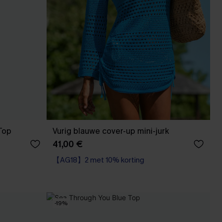
Top
Vurig blauwe cover-up mini-jurk
41,00 €
【AG18】2 met 10% korting
-19%