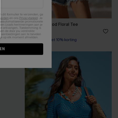
n dit formulier te verzenden, ga
aarden
en ons
Privacybeleid
. Je
 geautomatiseerde promotionele
Mallorca Mood Floral Tee
en (zoals herinneringen aan je
te ontvangen. Toestemming is
32,00 €
en de door jou verstrekte
n aanbiedingen aan te bevelen
nt je op elk moment afmelden.
【AG18】2 met 10% korting
EN