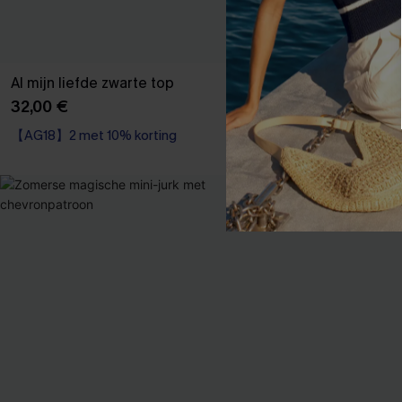
Al mijn liefde zwarte top
Cabana Crush
32,00 €
25,00 €
31,00 
【AG18】2 met 10% korting