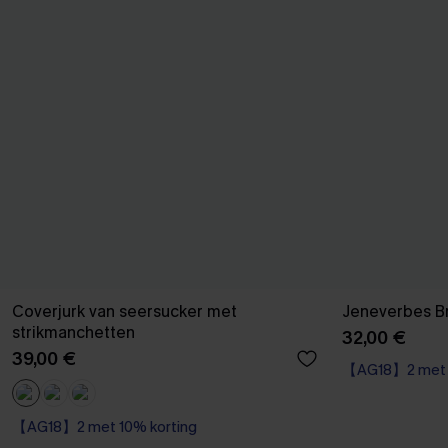
Coverjurk van seersucker met
Jeneverbes B
strikmanchetten
32,00 €
39,00 €
【AG18】2 met 1
【AG18】2 met 10% korting