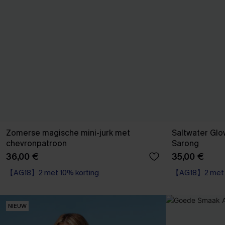
Zomerse magische mini-jurk met
Saltwater Glo
chevronpatroon
Sarong
36,00 €
35,00 €
【AG18】2 met 10% korting
【AG18】2 met 1
Wikkel
【AG18】2 met 10% korting
NIEUW