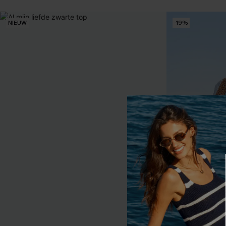
Kreukvrij
【AG18】2 met 10% korting
NIEUW
-19%