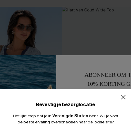
ABONNEER OM T
10% KORTING G
15% KORTING 
Bevestig je bezorglocatie
Het lijkt erop dat je in
Verenigde Staten
bent.
Wil je voor
de beste ervaring overschakelen naar de lokale site?