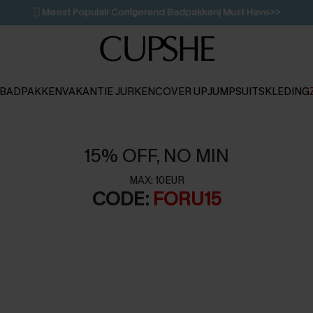
🩱
Meest Populair Corrigerend Badpakken| Must Have>>
💌Abonneer je & ontvang tot 15% korting>>
👙
Koop 3, krijg 15% korting | CODE: SW15
BADPAKKEN
VAKANTIE JURKEN
COVER UP
JUMPSUITS
KLEDING
15% OFF, NO MIN
MAX: 10EUR
CODE:
FORU15
n