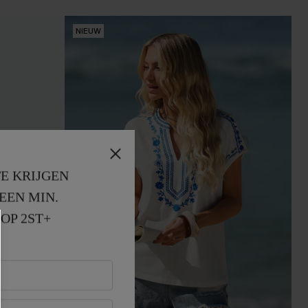
NIEUW
E KRIJGEN
EEN MIN. 
OP 2ST+