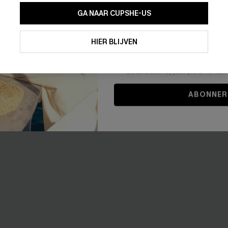
GA NAAR CUPSHE-US
Door je contactgegevens in te vullen e
je akkoord met onze
Algemene Voorw
HIER BLIJVEN
stemt er tevens mee in om herhaalde
 blauwe cover-up top
Hart van Goud Witte Top
en gepersonaliseerde marketingbericht
winkelwagen) en e-mails van Cupshe 
35,00 €
niet vereist voor een aankoop. We kunn
€
informatie gebruiken om producten e
die aansluiten bij jouw profiel. Je ku
【AG18】2 met 10% korting
ABONNER
NIEUW