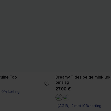
ruine Top
Dreamy Tides beige mini-jurk
omslag
27,00 €
0% korting
【AG18】2 met 10% korting