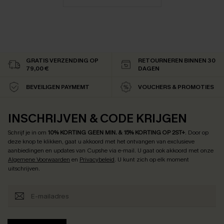
GRATIS VERZENDING OP
RETOURNEREN BINNEN 30
79,00 €
DAGEN
BEVEILIGEN PAYMEMT
VOUCHERS & PROMOTIES
INSCHRIJVEN & CODE KRIJGEN
Schrijf je in om
10% KORTING GEEN MIN. & 15% KORTING OP 2ST+
.
Door op
deze knop te klikken, gaat u akkoord met het ontvangen van exclusieve
aanbiedingen en updates van Cupshe via e-mail. U gaat ook akkoord met onze
Algemene Voorwaarden
en
Privacybeleid
. U kunt zich op elk moment
uitschrijven.