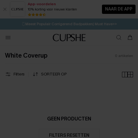
App-voordelen
NAAR DE APP
10% korting voor nieuwe klanten
LAATSTE KANS
⚡️
| Tot 50% korting>>
🩱
Meest Populair Corrigerend Badpakken| Must Have>>
💌Abonneer je & ontvang tot 15% korting>>
👙
Koop 3, krijg 15% korting | CODE: SW15
White Coverup
0
artikelen
Filters
SORTEER OP
GEEN PRODUCTEN
FILTERS RESETTEN