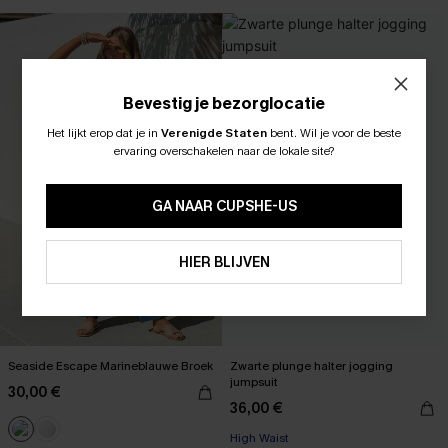
Bevestig je bezorglocatie
Het lijkt erop dat je in
Verenigde Staten
bent.
Wil je voor de beste
ABONNEER OM TE KRIJGEN﻿
ervaring overschakelen naar de lokale site?
10% KORTING GEEN MIN. 
15% KORTING OP 2ST+
GA NAAR CUPSHE-US
ABONNEREN
HIER BLIJVEN
Seaside Escape Marineblauwe Broek
Zwarte plunge halter jogging
jumpsuit
30,00 €
36,00 €
High Waist