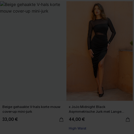
【AG18】2 met 10% korting
Beige gehaakte V-hals korte mouw
x JoJo Midnight Black
cover-up mini-jurk
Asymmetrische Jurk met Lange
Mouwen
33,00 €
44,00 €
High Waist