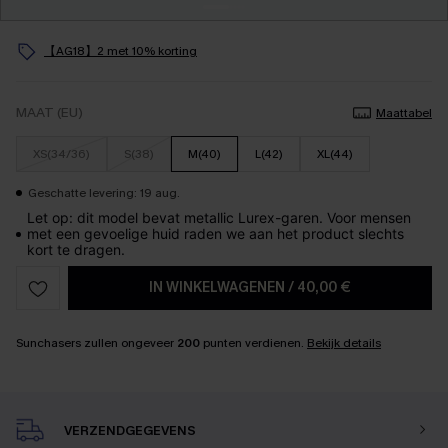
【AG18】2 met 10% korting
MAAT (EU)
Maattabel
XS(34/36)
S(38)
M(40)
L(42)
XL(44)
Geschatte levering: 19 aug.
Let op: dit model bevat metallic Lurex-garen. Voor mensen
met een gevoelige huid raden we aan het product slechts
kort te dragen.
IN WINKELWAGENEN
/
40,00 €
Sunchasers zullen ongeveer
200
punten verdienen.
Bekijk details
VERZENDGEGEVENS