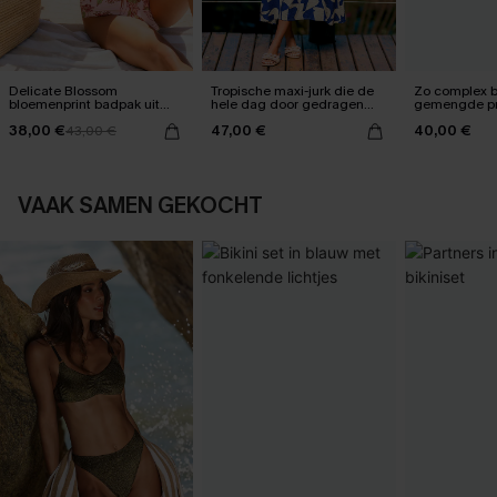
Delicate Blossom
Tropische maxi-jurk die de
Zo complex bi
bloemenprint badpak uit
hele dag door gedragen
gemengde pr
één stuk
kan worden
38,00 €
47,00 €
40,00 €
43,00 €
VAAK SAMEN GEKOCHT