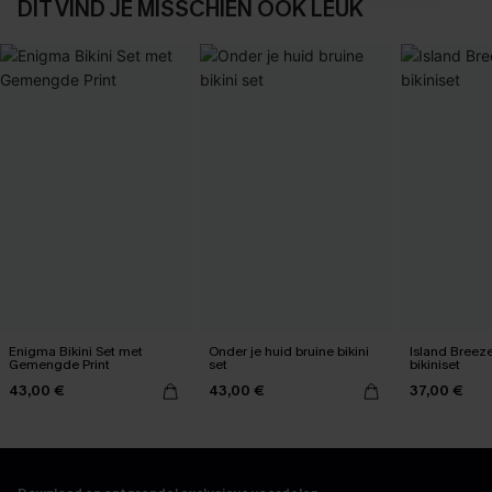
DIT VIND JE MISSCHIEN OOK LEUK
Enigma Bikini Set met
Onder je huid bruine bikini
Island Breez
Gemengde Print
set
bikiniset
43,00 €
43,00 €
37,00 €