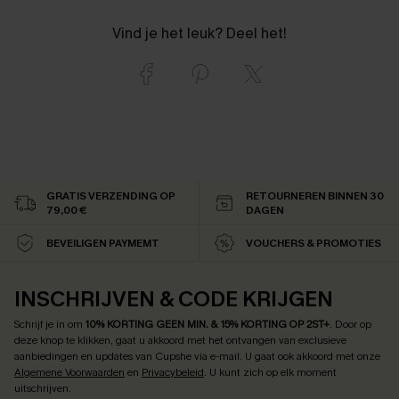
Vind je het leuk? Deel het!
GRATIS VERZENDING OP
RETOURNEREN BINNEN 30
79,00 €
DAGEN
BEVEILIGEN PAYMEMT
VOUCHERS & PROMOTIES
INSCHRIJVEN & CODE KRIJGEN
Schrijf je in om
10% KORTING GEEN MIN. & 15% KORTING OP 2ST+
.
Door op
deze knop te klikken, gaat u akkoord met het ontvangen van exclusieve
aanbiedingen en updates van Cupshe via e-mail. U gaat ook akkoord met onze
Algemene Voorwaarden
en
Privacybeleid
. U kunt zich op elk moment
uitschrijven.