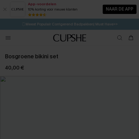
App-voordelen
NAAR DE APP
10% korting voor nieuwe klanten
LAATSTE KANS
⚡️
| Tot 50% korting>>
🩱
Meest Populair Corrigerend Badpakken| Must Have>>
1D:7H:36M:32S
👙
Koop 3, krijg 15% korting | CODE: SW15
💌Abonneer je & ontvang tot 15% korting>>
Bosgroene bikini set
40,00 €