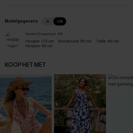
Modelgegevens
IN
CM
Model Draagmaat:
XS
Hoogte:
173 cm
Borstbeeld:
85 cm
Taille:
60 cm
Heupen:
90 cm
KOOP HET MET