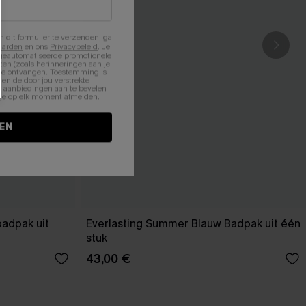
n dit formulier te verzenden, ga
aarden
en ons
Privacybeleid
. Je
 geautomatiseerde promotionele
en (zoals herinneringen aan je
te ontvangen. Toestemming is
en de door jou verstrekte
n aanbiedingen aan te bevelen
nt je op elk moment afmelden.
EN
badpak uit
Everlasting Summer Blauw Badpak uit één
stuk
43,00 €