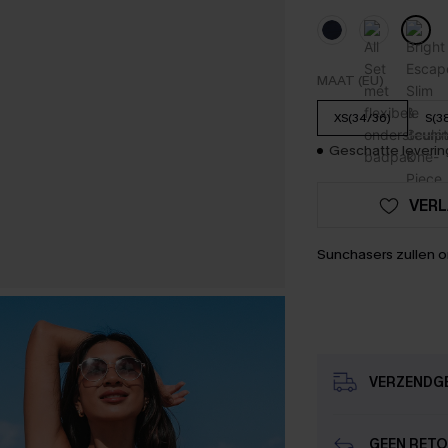
MAAT (EU)
XS(34/36)
S(3
Geschatte levering
VERL
Sunchasers zullen 
VERZENDG
GEEN RET