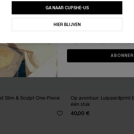
GA NAAR CUPSHE-US
Door je contactgegevens in te vullen e
je akkoord met onze
Algemene Voorw
HIER BLIJVEN
stemt er tevens mee in om herhaalde
en gepersonaliseerde marketingbericht
winkelwagen) en e-mails van Cupshe 
niet vereist voor een aankoop. We kunn
informatie gebruiken om producten e
die aansluiten bij jouw profiel. Je ku
ABONNER
st Slim & Sculpt One-Piece
Op avontuur: Luipaardprint 
één stuk
40,00 €