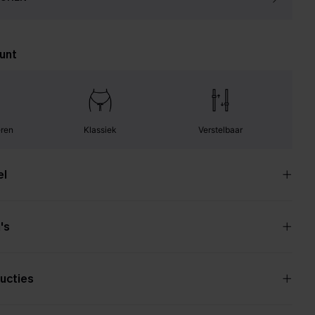
unt
eren
Klassiek
Verstelbaar
el
's
ucties