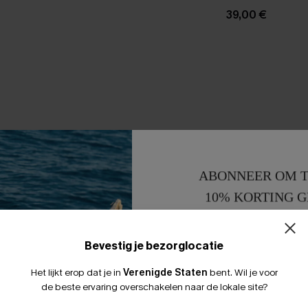
39,00 €
ABONNEER OM T
10% KORTING G
15% KORTING 
Bevestig je bezorglocatie
Het lijkt erop dat je in
Verenigde Staten
bent.
Wil je voor
de beste ervaring overschakelen naar de lokale site?