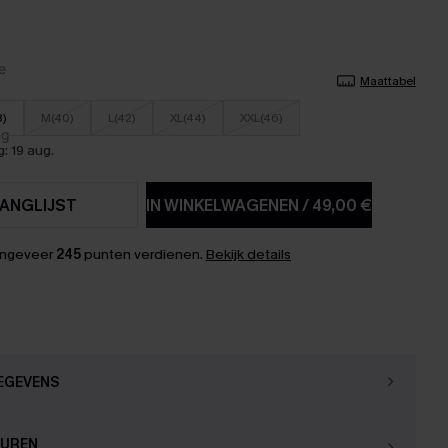
Maattabel
8)
M(40)
L(42)
XL(44)
XXL(46)
: 19 aug.
ANGLIJST
IN WINKELWAGENEN
/
49,00 €
ongeveer
245
punten verdienen.
Bekijk details
EGEVENS
OUREN