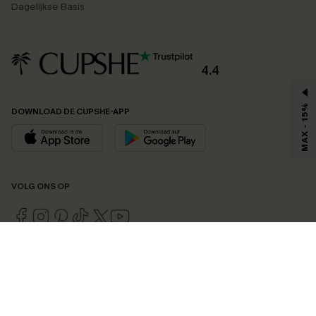
Dagelijkse Basis
4.4
MAX - 15%
DOWNLOAD DE CUPSHE-APP
VOLG ONS OP
©2026 CUPSHE EU
Bekijk onze
algemene voorwaarden
,
privacybeleid
en