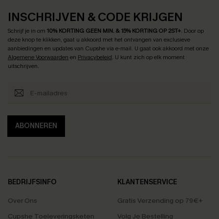
INSCHRIJVEN & CODE KRIJGEN
Schrijf je in om
10% KORTING GEEN MIN. & 15% KORTING OP 2ST+
.
Door op
deze knop te klikken, gaat u akkoord met het ontvangen van exclusieve
aanbiedingen en updates van Cupshe via e-mail. U gaat ook akkoord met onze
Algemene Voorwaarden
en
Privacybeleid
. U kunt zich op elk moment
uitschrijven.
ABONNEREN
BEDRIJFSINFO
KLANTENSERVICE
Over Ons
Gratis Verzending op 79€+
Cupshe Toeleveringsketen
Volg Je Bestelling