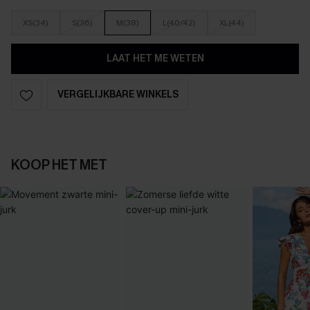
XS(34)
S(36)
M(38)
L(40/42)
XL(44)
LAAT HET ME WETEN
VERGELIJKBARE WINKELS
KOOP HET MET