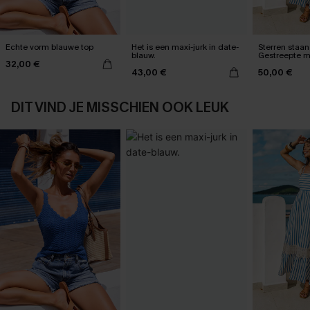
Echte vorm blauwe top
Het is een maxi-jurk in date-
Sterren staan 
blauw.
Gestreepte m
32,00 €
43,00 €
50,00 €
DIT VIND JE MISSCHIEN OOK LEUK