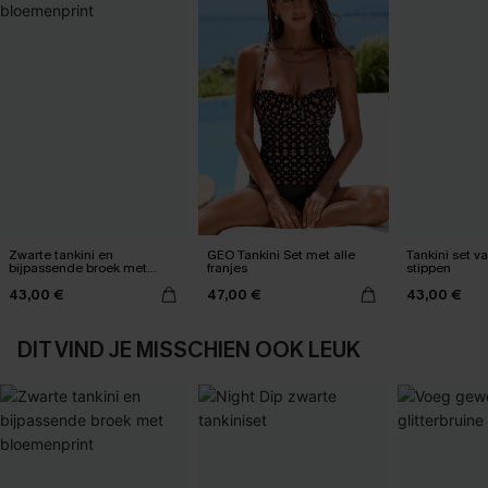
Zwarte tankini en
GEO Tankini Set met alle
Tankini set v
bijpassende broek met
franjes
stippen
bloemenprint
43,00 €
47,00 €
43,00 €
DIT VIND JE MISSCHIEN OOK LEUK