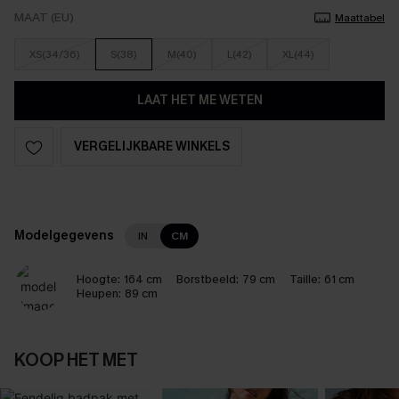
MAAT (EU)
Maattabel
XS(34/36)
S(38)
M(40)
L(42)
XL(44)
LAAT HET ME WETEN
VERGELIJKBARE WINKELS
Modelgegevens
IN
CM
Hoogte:
164 cm
Borstbeeld:
79 cm
Taille:
61 cm
Heupen:
89 cm
KOOP HET MET