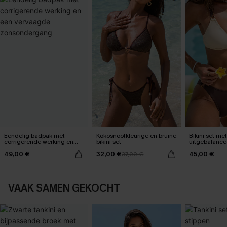
Eendelig badpak met
Kokosnootkleurige en bruine
Bikini set met
corrigerende werking en
bikini set
uitgebalance
een vervaagde
kleurblokken
49,00 €
32,00 €
45,00 €
zonsondergang
37,00 €
VAAK SAMEN GEKOCHT