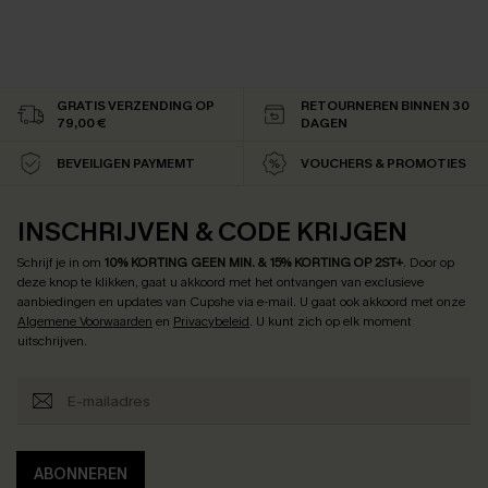
GRATIS VERZENDING OP
RETOURNEREN BINNEN 30
79,00 €
DAGEN
BEVEILIGEN PAYMEMT
VOUCHERS & PROMOTIES
INSCHRIJVEN & CODE KRIJGEN
Schrijf je in om
10% KORTING GEEN MIN. & 15% KORTING OP 2ST+
.
Door op
deze knop te klikken, gaat u akkoord met het ontvangen van exclusieve
aanbiedingen en updates van Cupshe via e-mail. U gaat ook akkoord met onze
Algemene Voorwaarden
en
Privacybeleid
. U kunt zich op elk moment
uitschrijven.
ABONNEREN