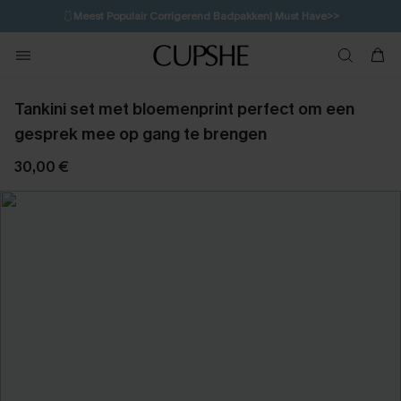
🩱
Meest Populair Corrigerend Badpakken| Must Have>>
💌Abonneer je & ontvang tot 15% korting>>
👙
Koop 3, krijg 15% korting | CODE: SW15
Tankini set met bloemenprint perfect om een
gesprek mee op gang te brengen
30,00 €