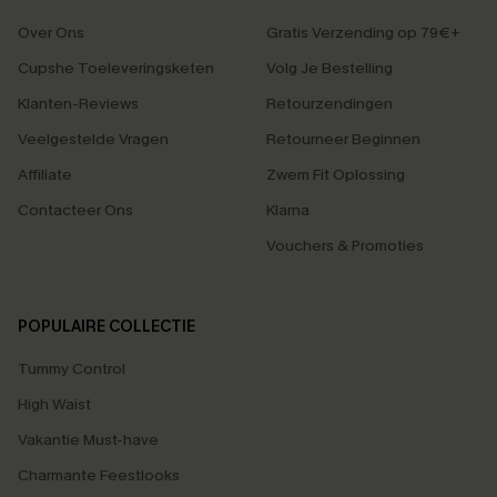
Over Ons
Gratis Verzending op 79€+
Cupshe Toeleveringsketen
Volg Je Bestelling
Klanten-Reviews
Retourzendingen
Veelgestelde Vragen
Retourneer Beginnen
Affiliate
Zwem Fit Oplossing
Contacteer Ons
Klarna
Vouchers & Promoties
POPULAIRE COLLECTIE
Tummy Control
High Waist
Vakantie Must-have
Charmante Feestlooks