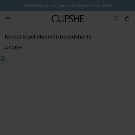
🩱
Meest Populair Corrigerend Badpakken| Must Have>>
14H:42M:49S
👙
Koop 3, krijg 15% korting | CODE: SW15
💌Abonneer je & ontvang tot 15% korting>>
Koraal tegel bloemen boardshorts
47,00 €