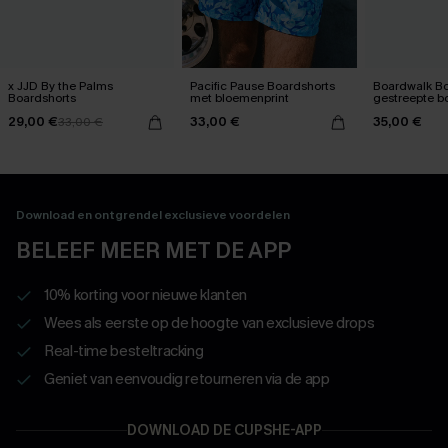
x JJD By the Palms
Pacific Pause Boardshorts
Boardwalk B
Boardshorts
met bloemenprint
gestreepte b
29,00 €
33,00 €
35,00 €
33,00 €
Download en ontgrendel exclusieve voordelen
BELEEF MEER MET DE APP
10% korting voor nieuwe klanten
Wees als eerste op de hoogte van exclusieve drops
Real-time besteltracking
Geniet van eenvoudig retourneren via de app
DOWNLOAD DE CUPSHE-APP