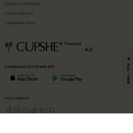
Kleuren Schitteren
Zacht Gebreid
Dagelijkse Basis
4.3
MAX - 15%
DOWNLOAD DE CUPSHE-APP
VOLG ONS OP