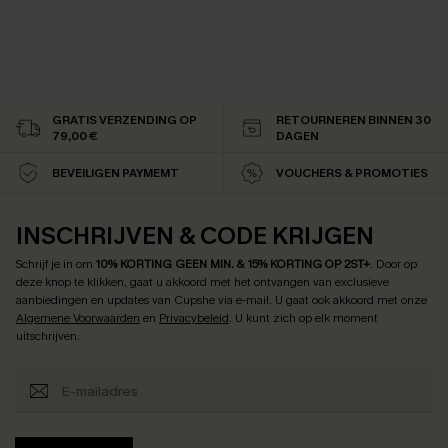
GRATIS VERZENDING OP
RETOURNEREN BINNEN 30
79,00 €
DAGEN
BEVEILIGEN PAYMEMT
VOUCHERS & PROMOTIES
INSCHRIJVEN & CODE KRIJGEN
Schrijf je in om
10% KORTING GEEN MIN. & 15% KORTING OP 2ST+
.
Door op
deze knop te klikken, gaat u akkoord met het ontvangen van exclusieve
aanbiedingen en updates van Cupshe via e-mail. U gaat ook akkoord met onze
Algemene Voorwaarden
en
Privacybeleid
. U kunt zich op elk moment
uitschrijven.