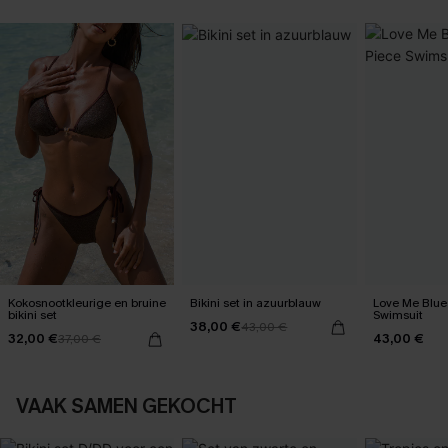
Kokosnootkleurige en bruine
Bikini set in azuurblauw
Love Me Blue
bikini set
Swimsuit
38,00 €
43,00 €
32,00 €
43,00 €
37,00 €
VAAK SAMEN GEKOCHT