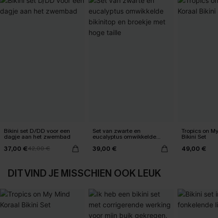
Bikini set D/DD voor een
Set van zwarte en
Tropics on M
dagje aan het zwembad
eucalyptus omwikkelde
Bikini Set
bikinitop en broekje met
37,00 €
39,00 €
49,00 €
42,00 €
hoge taille
DIT VIND JE MISSCHIEN OOK LEUK