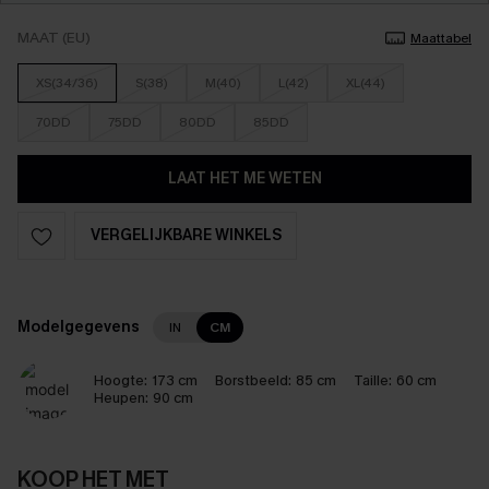
MAAT (EU)
Maattabel
XS(34/36)
S(38)
M(40)
L(42)
XL(44)
70DD
75DD
80DD
85DD
LAAT HET ME WETEN
VERGELIJKBARE WINKELS
Modelgegevens
IN
CM
Hoogte:
173 cm
Borstbeeld:
85 cm
Taille:
60 cm
Heupen:
90 cm
KOOP HET MET