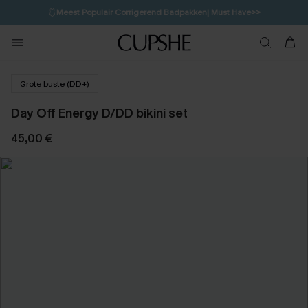
🩱
Meest Populair Corrigerend Badpakken| Must Have>>
💌Abonneer je & ontvang tot 15% korting>>
👙
Koop 3, krijg 15% korting | CODE: SW15
Grote buste (DD+)
Day Off Energy D/DD bikini set
45,00 €