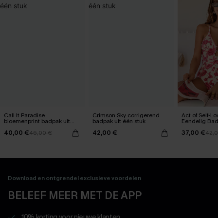
Call It Paradise
Crimson Sky corrigerend
Act of Self-L
bloemenprint badpak uit
badpak uit één stuk
Eendelig Ba
één stuk
40,00 €
42,00 €
37,00 €
46,00 €
42,
Download en ontgrendel exclusieve voordelen
BELEEF MEER MET DE APP
10% korting voor nieuwe klanten