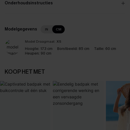
Onderhoudsinstructies
Modelgegevens
IN
CM
Model Draagmaat:
XS
Hoogte:
173 cm
Borstbeeld:
85 cm
Taille:
60 cm
Heupen:
90 cm
KOOP HET MET