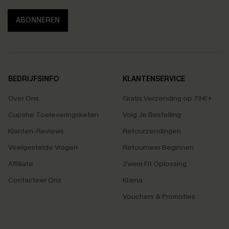
ABONNEREN
BEDRIJFSINFO
KLANTENSERVICE
Over Ons
Gratis Verzending op 79€+
Cupshe Toeleveringsketen
Volg Je Bestelling
Klanten-Reviews
Retourzendingen
Veelgestelde Vragen
Retourneer Beginnen
Affiliate
Zwem Fit Oplossing
Contacteer Ons
Klarna
Vouchers & Promoties