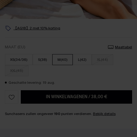
【AG18】2 met 10% korting
MAAT (EU)
Maattabel
XS(34/36)
S(38)
M(40)
L(42)
XL(44)
XXL(46)
Geschatte levering: 19 aug.
IN WINKELWAGENEN
/
38,00 €
Sunchasers zullen ongeveer
190
punten verdienen.
Bekijk details