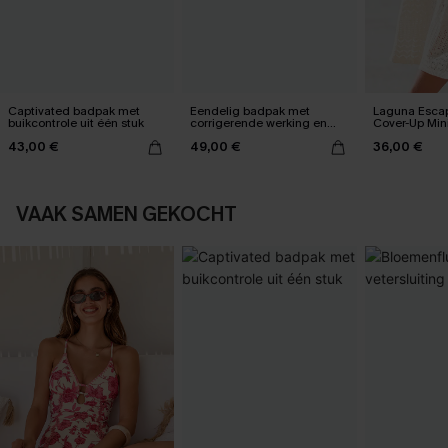
Captivated badpak met
Eendelig badpak met
Laguna Esca
buikcontrole uit één stuk
corrigerende werking en
Cover-Up Mini
een vervaagde
43,00 €
49,00 €
36,00 €
zonsondergang
VAAK SAMEN GEKOCHT