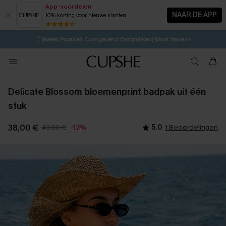
App-voordelen
NAAR DE APP
10% korting voor nieuwe klanten
LAATSTE KANS
⚡️
| Tot 50% korting>>
🩱
Meest Populair Corrigerend Badpakken| Must Have>>
💌Abonneer je & ontvang tot 15% korting>>
👙
Koop 3, krijg 15% korting | CODE: SW15
Delicate Blossom bloemenprint badpak uit één
stuk
38,00 €
43,00 €
5.0
1 Beoordelingen
-12%