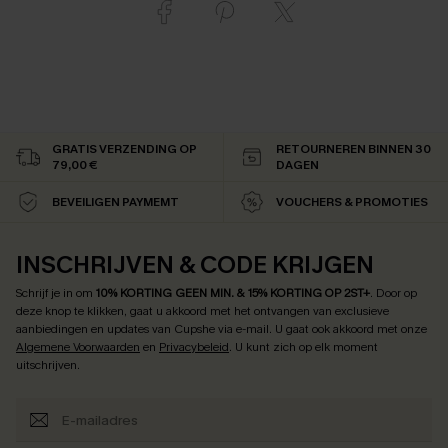
GRATIS VERZENDING OP
RETOURNEREN BINNEN 30
79,00 €
DAGEN
BEVEILIGEN PAYMEMT
VOUCHERS & PROMOTIES
INSCHRIJVEN & CODE KRIJGEN
Schrijf je in om
10% KORTING GEEN MIN. & 15% KORTING OP 2ST+
.
Door op
deze knop te klikken, gaat u akkoord met het ontvangen van exclusieve
aanbiedingen en updates van Cupshe via e-mail. U gaat ook akkoord met onze
Algemene Voorwaarden
en
Privacybeleid
. U kunt zich op elk moment
uitschrijven.