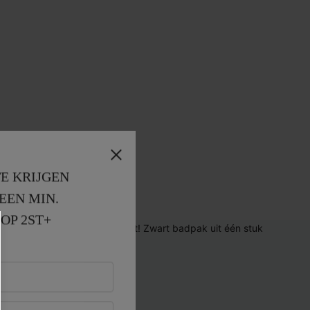
E KRIJGEN
EEN MIN. 
OP 2ST+