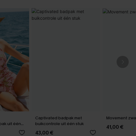
Captivated badpak met
Movement zwart
ak uit één
buikcontrole uit één stuk
41,00 €
43,00 €