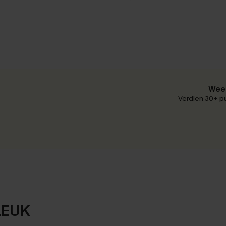
Wees
Verdien 30+ pu
LEUK