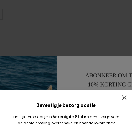
ABONNEER OM T
10% KORTING G
15% KORTING 
Bevestig je bezorglocatie
Het lijkt erop dat je in
Verenigde Staten
bent.
Wil je voor
de beste ervaring overschakelen naar de lokale site?