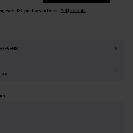
ongeveer
180
punten verdienen.
Bekijk details
EGEVENS
AGEN
unt
r