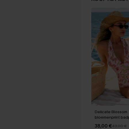
Delicate Blossom
bloemenprint badp
stuk
38,00 €
43,00 €