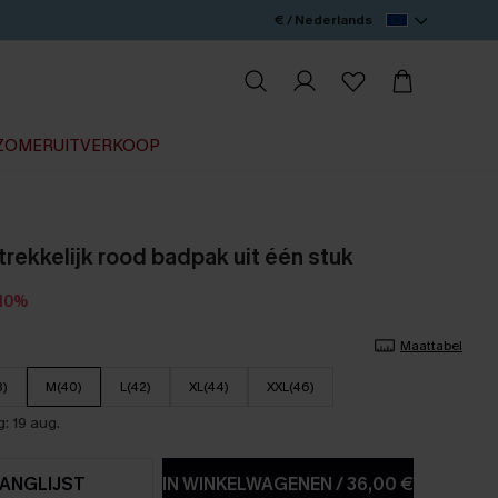
€ / Nederlands
ZOMERUITVERKOOP
trekkelijk rood badpak uit één stuk
-10%
Maattabel
8)
M(40)
L(42)
XL(44)
XXL(46)
: 19 aug.
ANGLIJST
IN WINKELWAGENEN
/
36,00 €