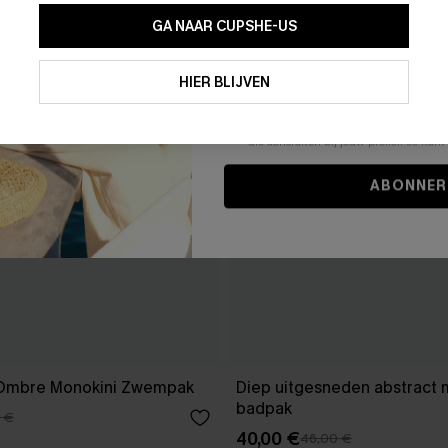
GA NAAR CUPSHE-US
Door je contactgegevens in te vullen e
je akkoord met onze
Algemene Voorw
HIER BLIJVEN
stemt er tevens mee in om herhaalde
en gepersonaliseerde marketingbericht
winkelwagen) en e-mails van Cupshe 
niet vereist voor een aankoop. We kunn
informatie gebruiken om producten e
die aansluiten bij jouw profiel. Je ku
ABONNER
 Ombre Monokini Zwempak
Diep uitgesneden abstract 
badpak
 €
40,00 €
46,00 €