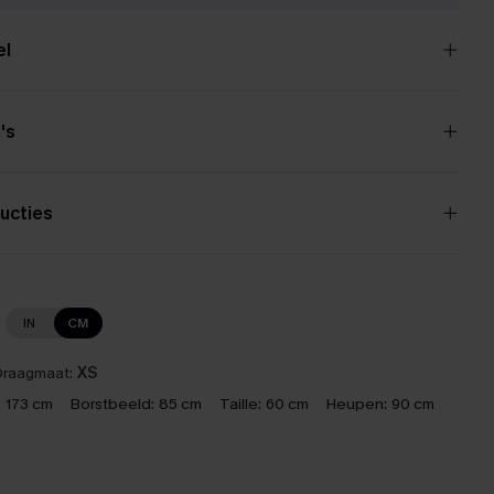
el
's
ucties
IN
CM
raagmaat:
XS
:
173 cm
Borstbeeld:
85 cm
Taille:
60 cm
Heupen:
90 cm