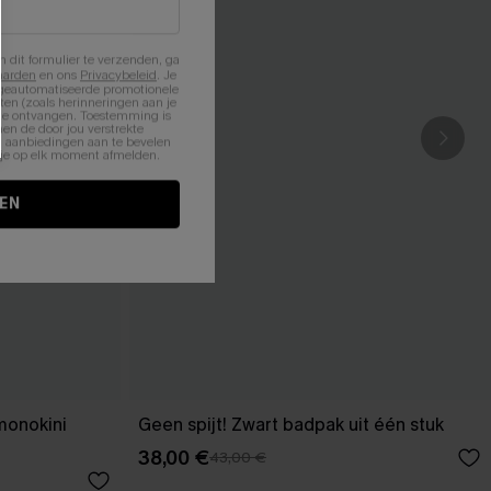
n dit formulier te verzenden, ga
aarden
en ons
Privacybeleid
. Je
 geautomatiseerde promotionele
en (zoals herinneringen aan je
te ontvangen. Toestemming is
en de door jou verstrekte
n aanbiedingen aan te bevelen
nt je op elk moment afmelden.
EN
monokini
Geen spijt! Zwart badpak uit één stuk
38,00 €
43,00 €