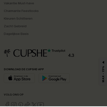
Vakantie Must-have
Charmante Feestlooks
Kleuren Schitteren
Zacht Gebreid
Dagelijkse Basis
4.3
MAX - 15%
DOWNLOAD DE CUPSHE-APP
VOLG ONS OP