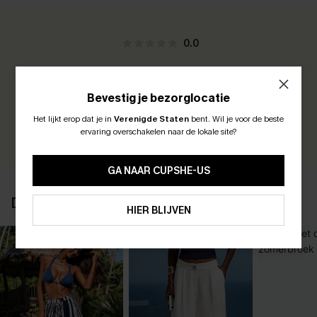
0.0
Wees de Eerste om te Beoordelen
Bevestig je bezorglocatie
Verdien 30+ punten voor elke beoordeling die u achterlaat!
Het lijkt erop dat je in
Verenigde Staten
bent.
Wil je voor de beste
ABONNEER OM TE KRIJGEN﻿
EVALUEER
ervaring overschakelen naar de lokale site?
10% KORTING GEEN MIN. 
15% KORTING OP 2ST+
GA NAAR CUPSHE-US
ABONNEREN
DIT VIND JE MISSCHIEN OOK LEUK
HIER BLIJVEN