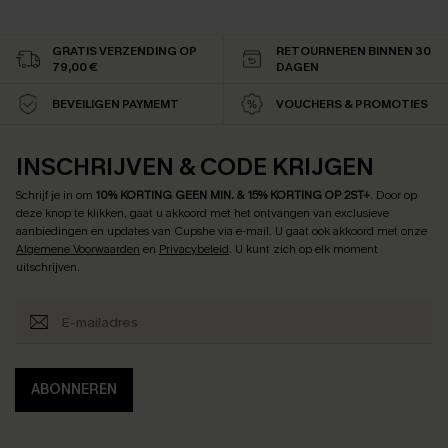
GRATIS VERZENDING OP
RETOURNEREN BINNEN 30
79,00 €
DAGEN
BEVEILIGEN PAYMEMT
VOUCHERS & PROMOTIES
INSCHRIJVEN & CODE KRIJGEN
Schrijf je in om
10% KORTING GEEN MIN. & 15% KORTING OP 2ST+
.
Door op
deze knop te klikken, gaat u akkoord met het ontvangen van exclusieve
aanbiedingen en updates van Cupshe via e-mail. U gaat ook akkoord met onze
Algemene Voorwaarden
en
Privacybeleid
. U kunt zich op elk moment
uitschrijven.
ABONNEREN