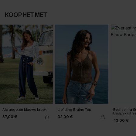
KOOP HET MET
Als gegoten blauwe broek
Lief ding Bruine Top
Everlasting 
Badpak uit é
37,00 €
32,00 €
43,00 €