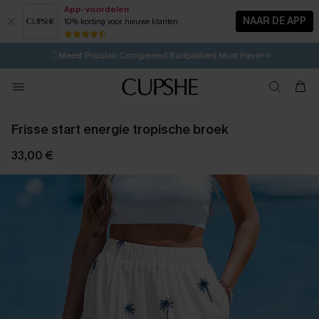
App-voordelen
NAAR DE APP
10% korting voor nieuwe klanten
LAATSTE KANS
⚡️
| Tot 50% korting>>
🩱
Meest Populair Corrigerend Badpakken| Must Have>>
13H:37M:51S
👙
Koop 3, krijg 15% korting | CODE: SW15
💌Abonneer je & ontvang tot 15% korting>>
Frisse start energie tropische broek
33,00 €