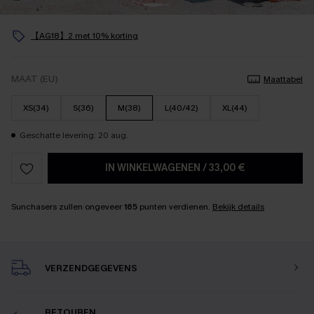
【AG18】2 met 10% korting
MAAT (EU)
Maattabel
XS(34)
S(36)
M(38)
L(40/42)
XL(44)
Geschatte levering: 20 aug.
IN WINKELWAGENEN
/
33,00 €
Sunchasers zullen ongeveer
165
punten verdienen.
Bekijk details
VERZENDGEGEVENS
RETOUREN