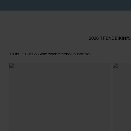
2026 TREND
BIKINI'S
Thuis
Glitz & Glam zwarte monokini badpak