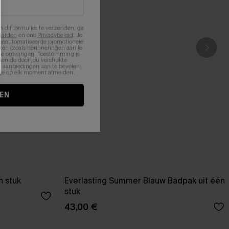
n dit formulier te verzenden, ga
aarden
en ons
Privacybeleid
. Je
 geautomatiseerde promotionele
en (zoals herinneringen aan je
te ontvangen. Toestemming is
en de door jou verstrekte
n aanbiedingen aan te bevelen
nt je op elk moment afmelden.
EN
n stuk
Everlasting Summer Blauw Badpak uit één
stuk
43,00 €