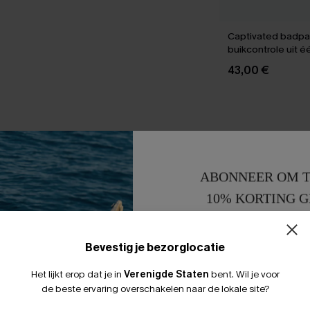
Captivated badpa
buikcontrole uit é
43,00 €
ABONNEER OM T
10% KORTING G
15% KORTING 
Bevestig je bezorglocatie
Het lijkt erop dat je in
Verenigde Staten
bent.
Wil je voor
de beste ervaring overschakelen naar de lokale site?