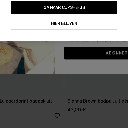
GA NAAR CUPSHE-US
Door je contactgegevens in te vullen e
je akkoord met onze
Algemene Voorw
HIER BLIJVEN
stemt er tevens mee in om herhaalde
en gepersonaliseerde marketingbericht
winkelwagen) en e-mails van Cupshe 
niet vereist voor een aankoop. We kunn
informatie gebruiken om producten e
die aansluiten bij jouw profiel. Je ku
ABONNER
Luipaardprint badpak uit
Sienna Brown badpak uit éé
43,00 €