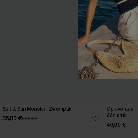
Salt & Sun Monokini Zwempak
Op avontuur: 
één stuk
35,00 €
39,00 €
40,00 €