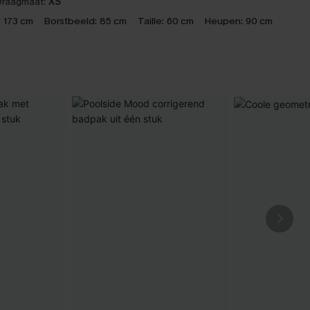
raagmaat:
XS
:
173 cm
Borstbeeld:
85 cm
Taille:
60 cm
Heupen:
90 cm