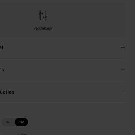
Verstelbaar
el
's
ucties
IN
CM