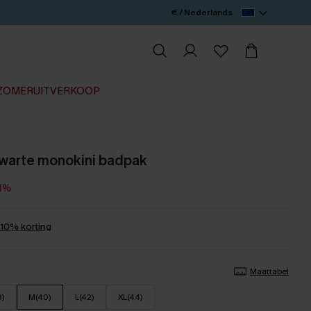
€ / Nederlands
ZOMERUITVERKOOP
zwarte monokini badpak
11%
0% korting
Maattabel
8)
M(40)
L(42)
XL(44)