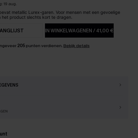
: 19 aug.
 bevat metallic Lurex-garen. Voor mensen met een gevoelige
 het product slechts kort te dragen.
ANGLIJST
IN WINKELWAGENEN
/
41,00 €
ongeveer
205
punten verdienen.
Bekijk details
EGEVENS
AGEN
unt