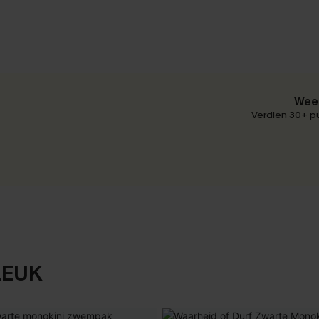
Wees
Verdien 30+ pu
LEUK