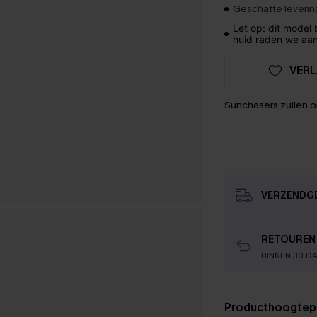
Geschatte levering
Let op: dit model
huid raden we aan
VERL
Sunchasers zullen 
VERZENDG
RETOUREN
BINNEN 30 D
Producthoogtep