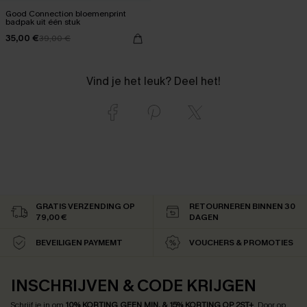
Good Connection bloemenprint
badpak uit één stuk
35,00 €
39,00 €
Vind je het leuk? Deel het!
GRATIS VERZENDING OP
RETOURNEREN BINNEN 30
79,00 €
DAGEN
BEVEILIGEN PAYMEMT
VOUCHERS & PROMOTIES
INSCHRIJVEN & CODE KRIJGEN
Schrijf je in om
10% KORTING GEEN MIN. & 15% KORTING OP 2ST+
.
Door op