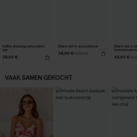
Koffie-dadelgroene bikini
Bikini set in azuurblauw
Bikini set in
set
fonkelende li
38,00 €
43,00 €
39,00 €
43,00 €
49,
VAAK SAMEN GEKOCHT