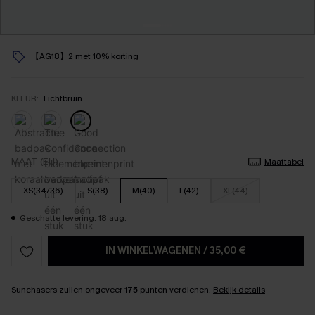
【AG18】2 met 10% korting
KLEUR:
Lichtbruin
MAAT (EU)
Maattabel
XS(34/36)
S(38)
M(40)
L(42)
XL(44)
Geschatte levering: 18 aug.
IN WINKELWAGENEN
/
35,00 €
Sunchasers zullen ongeveer
175
punten verdienen.
Bekijk details