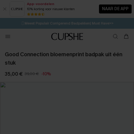
App-voordelen
NAAR DE APP
10% korting voor nieuwe klanten
LAATSTE KANS
⚡️
| Tot 50% korting>>
🩱
Meest Populair Corrigerend Badpakken| Must Have>>
💌Abonneer je & ontvang tot 15% korting>>
👙
Koop 3, krijg 15% korting | CODE: SW15
Good Connection bloemenprint badpak uit één
stuk
35,00 €
39,00 €
-10%