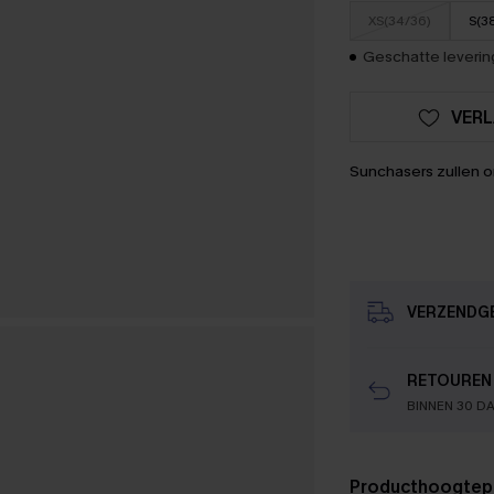
XS(34/36)
S(3
Geschatte levering
VERL
Sunchasers zullen 
VERZENDG
RETOUREN
BINNEN 30 D
Producthoogtep