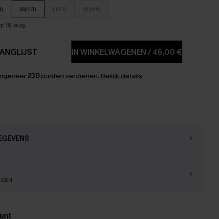
8)
M(40)
L(42)
XL(44)
: 19 aug.
ANGLIJST
IN WINKELWAGENEN
/
46,00 €
ongeveer
230
punten verdienen.
Bekijk details
EGEVENS
AGEN
unt