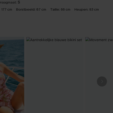
raagmaat:
S
:
177 cm
Borstbeeld:
87 cm
Taille:
66 cm
Heupen:
93 cm