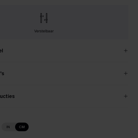
Verstelbaar
el
's
ucties
IN
CM