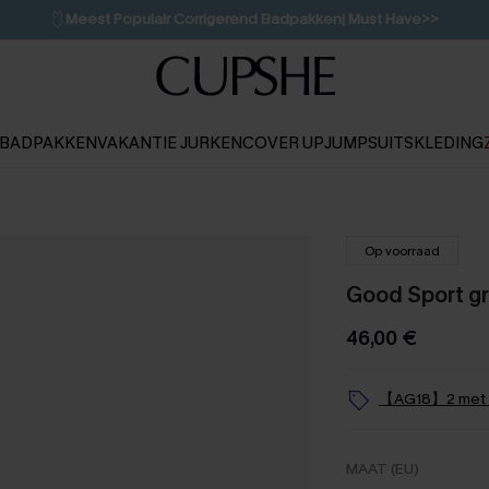
🩱
Meest Populair Corrigerend Badpakken| Must Have>>
💌Abonneer je & ontvang tot 15% korting>>
👙
Koop 3, krijg 15% korting | CODE: SW15
BADPAKKEN
VAKANTIE JURKEN
COVER UP
JUMPSUITS
KLEDING
Op voorraad
Good Sport gri
46,00 €
【AG18】2 met 1
MAAT (EU)