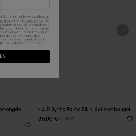
n dit formulier te verzenden, ga
aarden
en ons
Privacybeleid
. Je
 geautomatiseerde promotionele
en (zoals herinneringen aan je
te ontvangen. Toestemming is
en de door jou verstrekte
n aanbiedingen aan te bevelen
nt je op elk moment afmelden.
EN
 gemengde
x JJD By the Palms Bikini Set met beugel
36,00 €
40,00 €