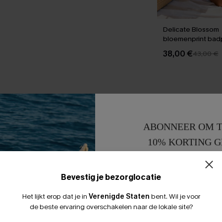
Delicate Blossom
bloemenprint badp
stuk
38,00 €
43,00 €
ABONNEER OM T
10% KORTING G
15% KORTING 
Bevestig je bezorglocatie
Het lijkt erop dat je in
Verenigde Staten
bent.
Wil je voor
de beste ervaring overschakelen naar de lokale site?