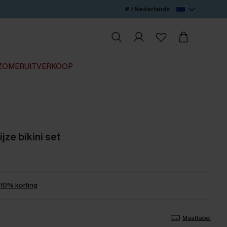
€ / Nederlands
ZOMERUITVERKOOP
jze bikini set
0% korting
Maattabel