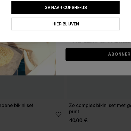
GA NAAR CUPSHE-US
Door je contactgegevens in te vullen e
je akkoord met onze
Algemene Voorw
HIER BLIJVEN
stemt er tevens mee in om herhaalde
en gepersonaliseerde marketingbericht
winkelwagen) en e-mails van Cupshe 
niet vereist voor een aankoop. We kunn
informatie gebruiken om producten e
die aansluiten bij jouw profiel. Je ku
ABONNER
roene bikini set
Zo complex bikini set met
print
40,00 €