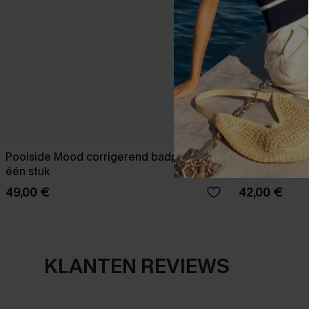
Poolside Mood corrigerend badpak uit
Eendelig bad
één stuk
buikcorrectie
49,00 €
42,00 €
KLANTEN REVIEWS