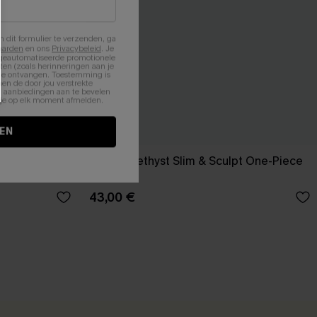
n dit formulier te verzenden, ga
aarden
en ons
Privacybeleid
. Je
 geautomatiseerde promotionele
en (zoals herinneringen aan je
te ontvangen. Toestemming is
en de door jou verstrekte
n aanbiedingen aan te bevelen
nt je op elk moment afmelden.
EN
controle uit
Misty Amethyst Slim & Sculpt One-Piece
Badpak
43,00 €