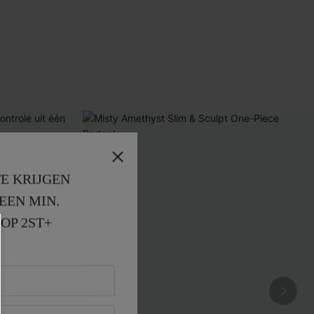
E KRIJGEN
EEN MIN. 
OP 2ST+