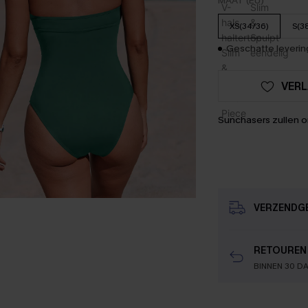
MAAT (EU)
XS(34/36)
S(3
Geschatte levering
VERL
Sunchasers zullen 
VERZENDG
RETOUREN
BINNEN 30 D