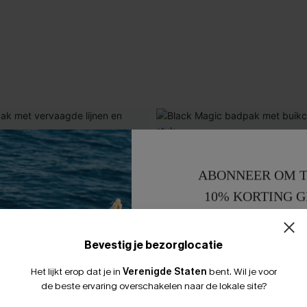
ABONNEER OM T
10% KORTING G
15% KORTING 
Bevestig je bezorglocatie
Het lijkt erop dat je in
Verenigde Staten
bent.
Wil je voor
de beste ervaring overschakelen naar de lokale site?