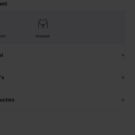
unt
eren
Klassiek
el
's
ucties