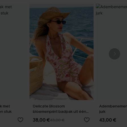
k met
Delicate Blossom
Adembenemend
én stuk
bloemenprint badpak uit één
jurk
stuk
38,00 €
43,00 €
43,00 €