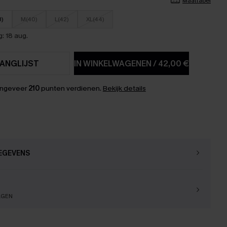
Maattabel
8)
M(40)
L(42)
XL(44)
: 18 aug.
ANGLIJST
IN WINKELWAGENEN
/
42,00 €
ongeveer
210
punten verdienen.
Bekijk details
EGEVENS
AGEN