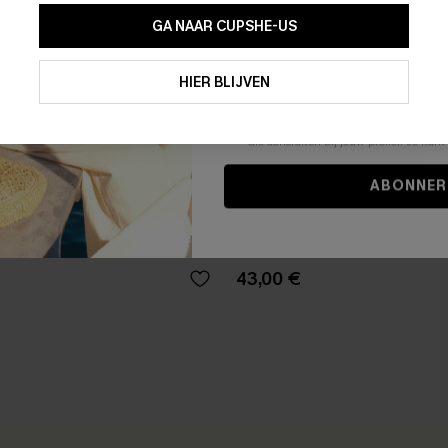
GA NAAR CUPSHE-US
Door je contactgegevens in te vullen e
je akkoord met onze
Algemene Voorw
HIER BLIJVEN
stemt er tevens mee in om herhaalde
en gepersonaliseerde marketingbericht
winkelwagen) en e-mails van Cupshe 
niet vereist voor een aankoop. We kunn
informatie gebruiken om producten e
die aansluiten bij jouw profiel. Je ku
ABONNER
pak met vervaagde lijnen en
Black Magic badpak met buik
één stuk
43,00 €