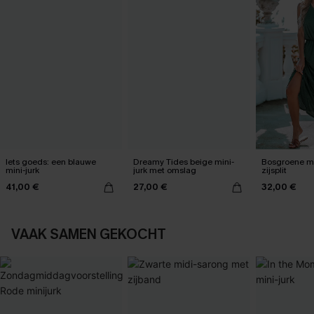
Iets goeds: een blauwe
Dreamy Tides beige mini-
Bosgroene ma
mini-jurk
jurk met omslag
zijsplit
41,00 €
27,00 €
32,00 €
VAAK SAMEN GEKOCHT