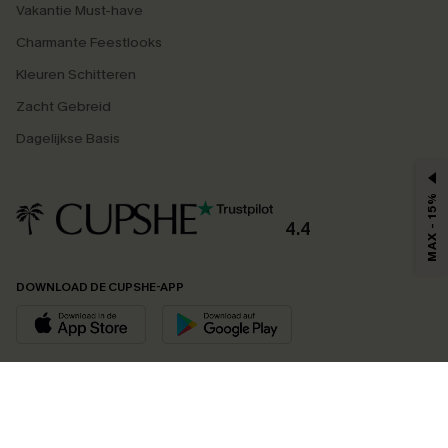
Vakantie Must-have
Charmante Feestlooks
Kleuren Schitteren
Zacht Gebreid
Dagelijkse Basis
MAX - 15%
4.4
DOWNLOAD DE CUPSHE-APP
VOLG ONS OP