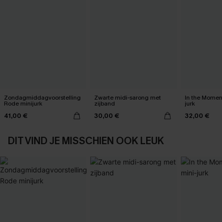
Zondagmiddagvoorstelling
Zwarte midi-sarong met
In the Momen
Rode minijurk
zijband
jurk
41,00 €
30,00 €
32,00 €
DIT VIND JE MISSCHIEN OOK LEUK