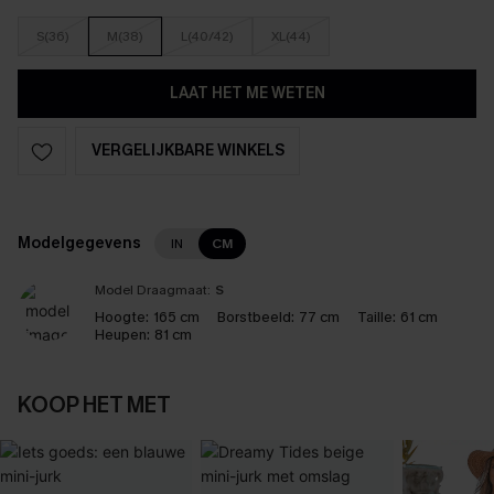
S(36)
M(38)
L(40/42)
XL(44)
LAAT HET ME WETEN
VERGELIJKBARE WINKELS
Modelgegevens
IN
CM
Model Draagmaat:
S
Hoogte:
165 cm
Borstbeeld:
77 cm
Taille:
61 cm
Heupen:
81 cm
KOOP HET MET