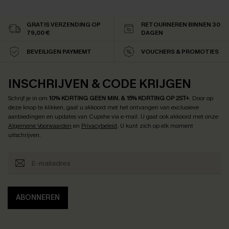
GRATIS VERZENDING OP
RETOURNEREN BINNEN 30
79,00 €
DAGEN
BEVEILIGEN PAYMEMT
VOUCHERS & PROMOTIES
INSCHRIJVEN & CODE KRIJGEN
Schrijf je in om
10% KORTING GEEN MIN. & 15% KORTING OP 2ST+
.
Door op
deze knop te klikken, gaat u akkoord met het ontvangen van exclusieve
aanbiedingen en updates van Cupshe via e-mail. U gaat ook akkoord met onze
Algemene Voorwaarden
en
Privacybeleid
. U kunt zich op elk moment
uitschrijven.
ABONNEREN