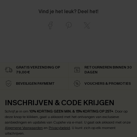
Vind je het leuk? Deel het!
GRATIS VERZENDING OP
RETOURNEREN BINNEN 30
79,00 €
DAGEN
BEVEILIGEN PAYMEMT
VOUCHERS & PROMOTIES
INSCHRIJVEN & CODE KRIJGEN
Schrijf je in om
10% KORTING GEEN MIN. & 15% KORTING OP 2ST+
.
Door op
deze knop te klikken, gaat u akkoord met het ontvangen van exclusieve
aanbiedingen en updates van Cupshe via e-mail. U gaat ook akkoord met onze
Algemene Voorwaarden
en
Privacybeleid
. U kunt zich op elk moment
uitschrijven.