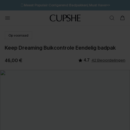
🩱
Meest Populair Corrigerend Badpakken| Must Have>>
💌Abonneer je & ontvang tot 15% korting>>
👙
Koop 3, krijg 15% korting | CODE: SW15
Op voorraad
Keep Dreaming Buikcontrole Eendelig badpak
46,00 €
4.7
42 Beoordelingen