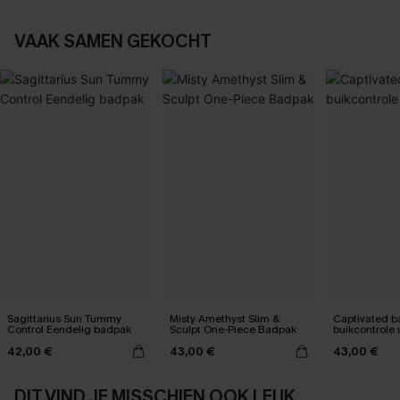
VAAK SAMEN GEKOCHT
Sagittarius Sun Tummy
Misty Amethyst Slim &
Captivated 
Control Eendelig badpak
Sculpt One-Piece Badpak
buikcontrole 
42,00 €
43,00 €
43,00 €
DIT VIND JE MISSCHIEN OOK LEUK