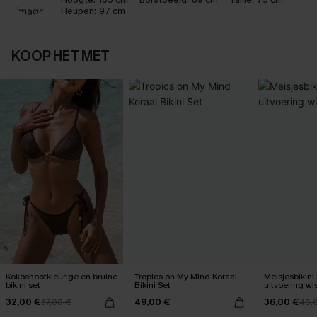
Heupen:
97 cm
KOOP HET MET
Kokosnootkleurige en bruine
Tropics on My Mind Koraal
Meisjesbikini
bikini set
Bikini Set
uitvo
32,00 €
49,00 €
36,00 €
37,00 €
40,