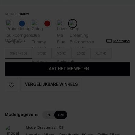
KLEUR:
Blauw
MAAT (EU)
Maattabel
XS(34/36)
S(38)
M(40)
L(42)
XL(44)
LAAT HET ME WETEN
VERGELIJKBARE WINKELS
Modelgegevens
IN
CM
Model Draagmaat:
XS
Hoogte:
165 cm
Borstbeeld:
89 cm
Taille:
75 cm