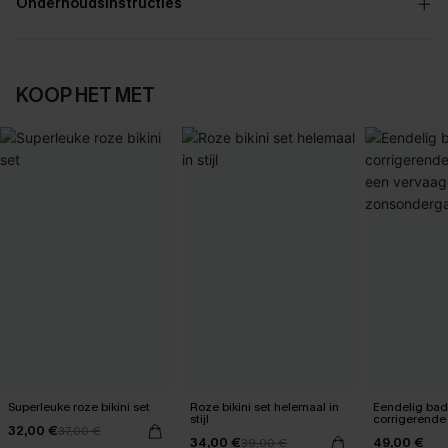
Onderhoudsinstructies
KOOP HET MET
Superleuke roze bikini set
Roze bikini set helemaal in
Eendelig ba
stijl
corrigerende
32,00 €
37,00 €
een vervaag
34,00 €
49,00 €
39,00 €
zonsonderg