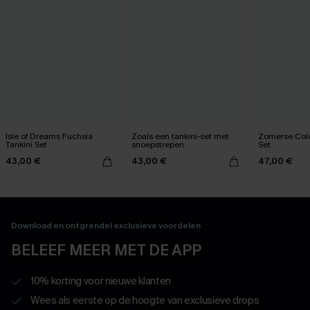
Isle of Dreams Fuchsia
Zoals een tankini-set met
Zomerse Colo
Tankini Set
snoepstrepen
Set
43,00 €
43,00 €
47,00 €
Download en ontgrendel exclusieve voordelen
BELEEF MEER MET DE APP
10% korting voor nieuwe klanten
Wees als eerste op de hoogte van exclusieve drops