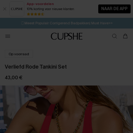
App-voordelen
NAAR DE APP
10% korting voor nieuwe klanten
LAATSTE KANS
⚡️
| Tot 50% korting>>
🩱
Meest Populair Corrigerend Badpakken| Must Have>>
💌Abonneer je & ontvang tot 15% korting>>
👙
Koop 3, krijg 15% korting | CODE: SW15
Op voorraad
Verliefd Rode Tankini Set
43,00 €