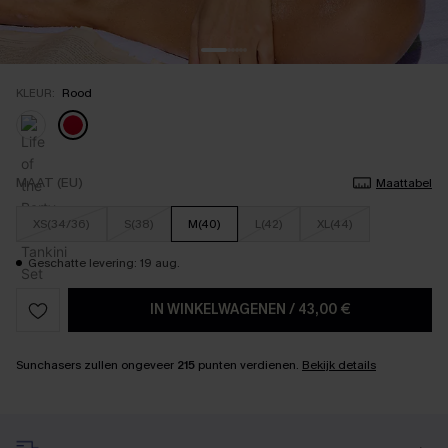
KLEUR:
Rood
MAAT (EU)
Maattabel
XS(34/36)
S(38)
M(40)
L(42)
XL(44)
Geschatte levering: 19 aug.
IN WINKELWAGENEN
/
43,00 €
Sunchasers zullen ongeveer
215
punten verdienen.
Bekijk details