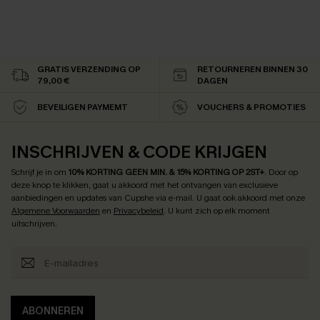
GRATIS VERZENDING OP
RETOURNEREN BINNEN 30
79,00 €
DAGEN
BEVEILIGEN PAYMEMT
VOUCHERS & PROMOTIES
INSCHRIJVEN & CODE KRIJGEN
Schrijf je in om
10% KORTING GEEN MIN. & 15% KORTING OP 2ST+
.
Door op
deze knop te klikken, gaat u akkoord met het ontvangen van exclusieve
aanbiedingen en updates van Cupshe via e-mail. U gaat ook akkoord met onze
Algemene Voorwaarden
en
Privacybeleid
. U kunt zich op elk moment
uitschrijven.
ABONNEREN