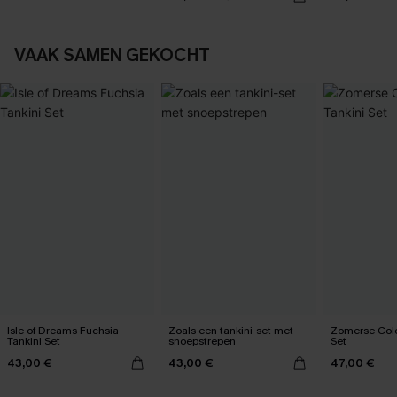
VAAK SAMEN GEKOCHT
Isle of Dreams Fuchsia
Zoals een tankini-set met
Zomerse Colo
Tankini Set
snoepstrepen
Set
43,00 €
43,00 €
47,00 €