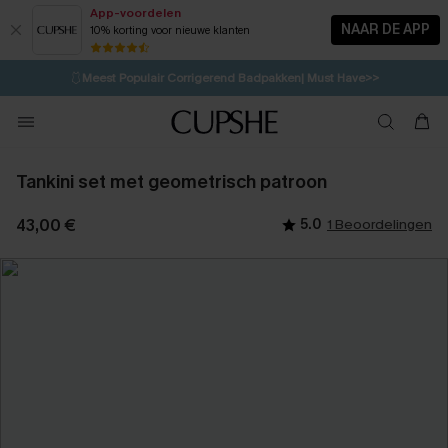
App-voordelen
NAAR DE APP
10% korting voor nieuwe klanten
LAATSTE KANS
⚡️
| Tot 50% korting>>
🩱
Meest Populair Corrigerend Badpakken| Must Have>>
💌Abonneer je & ontvang tot 15% korting>>
👙
Koop 3, krijg 15% korting | CODE: SW15
Tankini set met geometrisch patroon
43,00 €
5.0
1 Beoordelingen