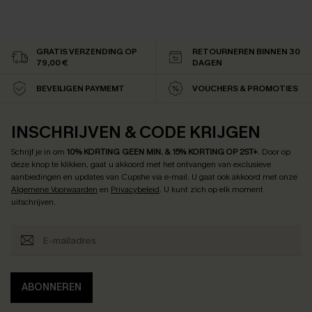
GRATIS VERZENDING OP
RETOURNEREN BINNEN 30
79,00 €
DAGEN
BEVEILIGEN PAYMEMT
VOUCHERS & PROMOTIES
INSCHRIJVEN & CODE KRIJGEN
Schrijf je in om
10% KORTING GEEN MIN. & 15% KORTING OP 2ST+
.
Door op
deze knop te klikken, gaat u akkoord met het ontvangen van exclusieve
aanbiedingen en updates van Cupshe via e-mail. U gaat ook akkoord met onze
Algemene Voorwaarden
en
Privacybeleid
. U kunt zich op elk moment
uitschrijven.
ABONNEREN