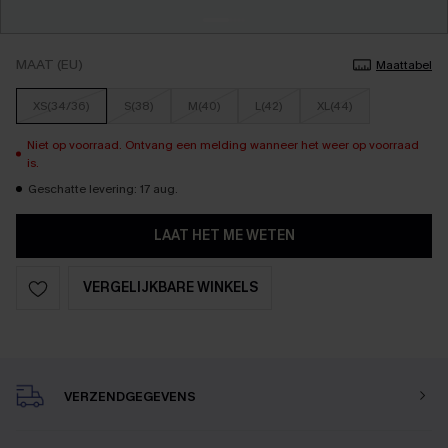
MAAT (EU)
Maattabel
XS(34/36)
S(38)
M(40)
L(42)
XL(44)
Niet op voorraad. Ontvang een melding wanneer het weer op voorraad
is.
Geschatte levering: 17 aug.
LAAT HET ME WETEN
VERGELIJKBARE WINKELS
VERZENDGEGEVENS