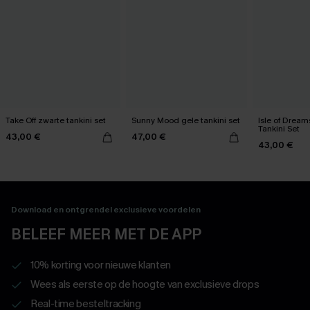
Take Off zwarte tankini set
Sunny Mood gele tankini set
Isle of Dream
Tankini Set
43,00 €
47,00 €
43,00 €
Download en ontgrendel exclusieve voordelen
BELEEF MEER MET DE APP
10% korting voor nieuwe klanten
Wees als eerste op de hoogte van exclusieve drops
Real-time besteltracking