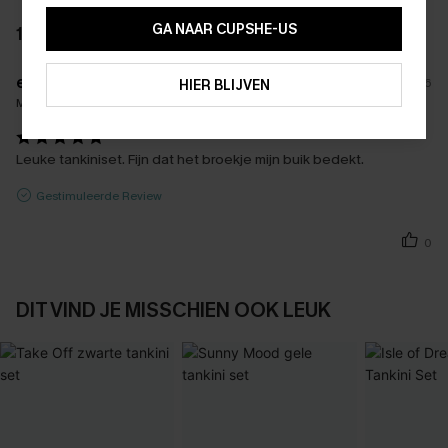
15% KORTING OP 2ST+
GA NAAR CUPSHE-US
1 BEOORDELING
ABONNEREN
e****
04/06/2026
HIER BLIJVEN
Maat Gekocht:
L / L
Leuke tankiniset. Fijn dat het broekje mijn buik bedekt.
Gestimuleerde Review
0
DIT VIND JE MISSCHIEN OOK LEUK