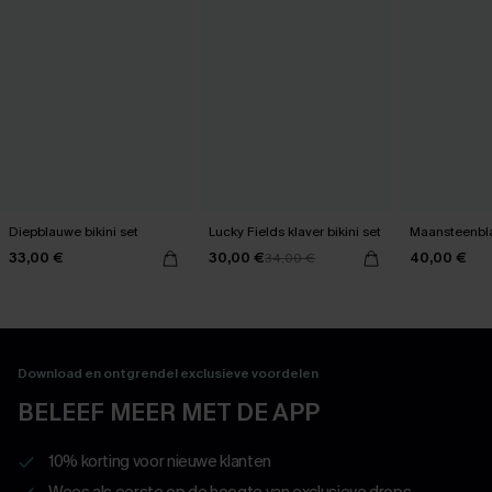
Diepblauwe bikini set
Lucky Fields klaver bikini set
Maansteenbla
33,00 €
30,00 €
40,00 €
34,00 €
Download en ontgrendel exclusieve voordelen
BELEEF MEER MET DE APP
10% korting voor nieuwe klanten
Wees als eerste op de hoogte van exclusieve drops