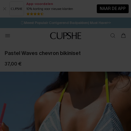
App-voordelen
NAAR DE APP
10% korting voor nieuwe klanten
LAATSTE KANS
⚡️
| Tot 50% korting>>
🩱
Meest Populair Corrigerend Badpakken| Must Have>>
💌Abonneer je & ontvang tot 15% korting>>
👙
Koop 3, krijg 15% korting | CODE: SW15
Pastel Waves chevron bikiniset
37,00 €