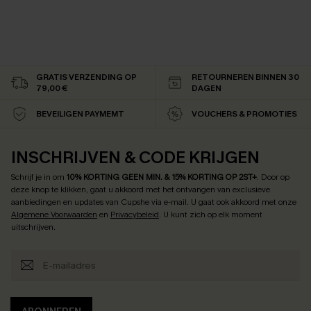
GRATIS VERZENDING OP
RETOURNEREN BINNEN 30
79,00 €
DAGEN
BEVEILIGEN PAYMEMT
VOUCHERS & PROMOTIES
INSCHRIJVEN & CODE KRIJGEN
Schrijf je in om
10% KORTING GEEN MIN. & 15% KORTING OP 2ST+
.
Door op
deze knop te klikken, gaat u akkoord met het ontvangen van exclusieve
aanbiedingen en updates van Cupshe via e-mail. U gaat ook akkoord met onze
Algemene Voorwaarden
en
Privacybeleid
. U kunt zich op elk moment
uitschrijven.