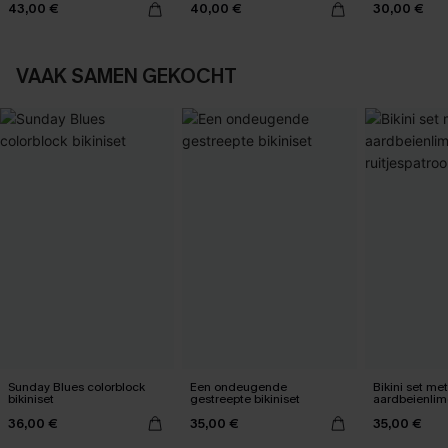
43,00 €
40,00 €
30,00 €
VAAK SAMEN GEKOCHT
Sunday Blues colorblock
Een ondeugende
Bikini set met
bikiniset
gestreepte bikiniset
aardbeienli
ruitjespatroo
36,00 €
35,00 €
35,00 €