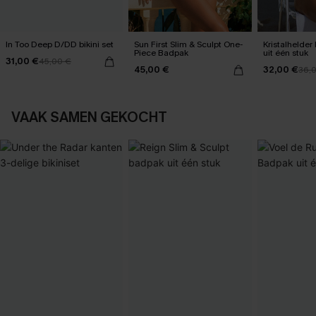
In Too Deep D/DD bikini set
Sun First Slim & Sculpt One-
Kristalhelde
Piece Badpak
uit één stuk
31,00 €
45,00 €
45,00 €
32,00 €
36,
VAAK SAMEN GEKOCHT