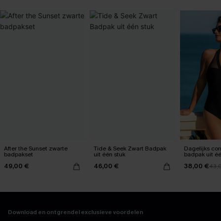
After the Sunset zwarte
Tide & Seek Zwart Badpak
Dagelijks cor
badpakset
uit één stuk
badpak uit éé
buik
49,00 €
46,00 €
38,00 €
43,
Download en ontgrendel exclusieve voordelen