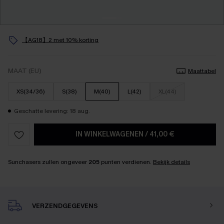
【AG18】2 met 10% korting
MAAT (EU)
Maattabel
XS(34/36)
S(38)
M(40)
L(42)
XL(44)
Geschatte levering: 18 aug.
IN WINKELWAGENEN
/
41,00 €
Sunchasers zullen ongeveer
205
punten verdienen.
Bekijk details
VERZENDGEGEVENS