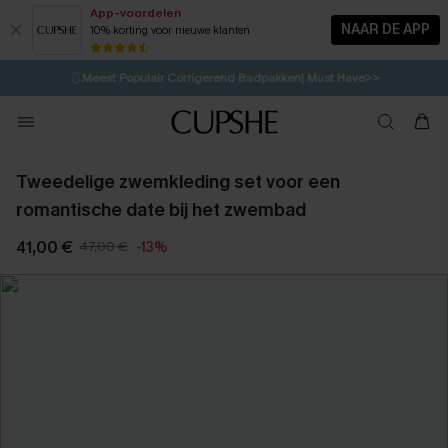
App-voordelen
NAAR DE APP
10% korting voor nieuwe klanten
LAATSTE KANS
⚡️
| Tot 50% korting>>
🩱
Meest Populair Corrigerend Badpakken| Must Have>>
💌Abonneer je & ontvang tot 15% korting>>
👙
Koop 3, krijg 15% korting | CODE: SW15
Tweedelige zwemkleding set voor een
romantische date bij het zwembad
41,00 €
47,00 €
-13%