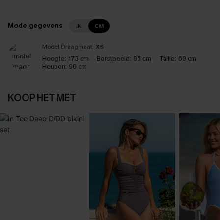
Modelgegevens
IN
CM
Model Draagmaat:
XS
Hoogte:
173 cm
Borstbeeld:
85 cm
Taille:
60 cm
Heupen:
90 cm
KOOP HET MET