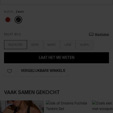
KLEUR:
Zwart
MAAT (EU)
Maattabel
XS(34/36)
S(38)
M(40)
L(42)
XL(44)
LAAT HET ME WETEN
VERGELIJKBARE WINKELS
VAAK SAMEN GEKOCHT