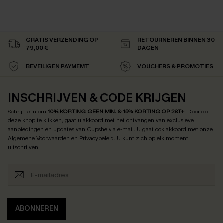
GRATIS VERZENDING OP
RETOURNEREN BINNEN 30
79,00 €
DAGEN
BEVEILIGEN PAYMEMT
VOUCHERS & PROMOTIES
INSCHRIJVEN & CODE KRIJGEN
Schrijf je in om
10% KORTING GEEN MIN. & 15% KORTING OP 2ST+
.
Door op
deze knop te klikken, gaat u akkoord met het ontvangen van exclusieve
aanbiedingen en updates van Cupshe via e-mail. U gaat ook akkoord met onze
Algemene Voorwaarden
en
Privacybeleid
. U kunt zich op elk moment
uitschrijven.
ABONNEREN