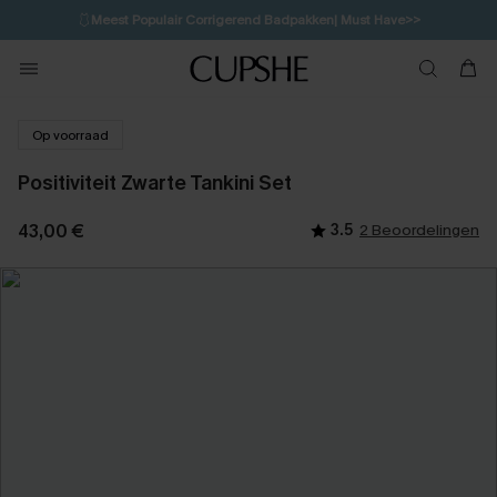
🩱
Meest Populair Corrigerend Badpakken| Must Have>>
💌Abonneer je & ontvang tot 15% korting>>
👙
Koop 3, krijg 15% korting | CODE: SW15
Op voorraad
Positiviteit Zwarte Tankini Set
43,00 €
3.5
2 Beoordelingen