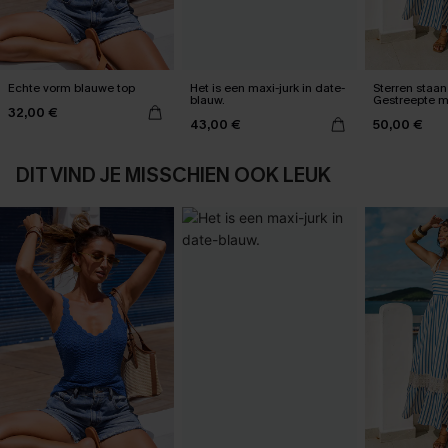
Echte vorm blauwe top
Het is een maxi-jurk in date-
Sterren staan 
blauw.
Gestreepte m
32,00 €
43,00 €
50,00 €
DIT VIND JE MISSCHIEN OOK LEUK