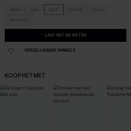
XS(34)
S(36)
M(38)
L(40/42)
XL(44)
XXL(46/48)
LAAT HET ME WETEN
VERGELIJKBARE WINKELS
KOOP HET MET