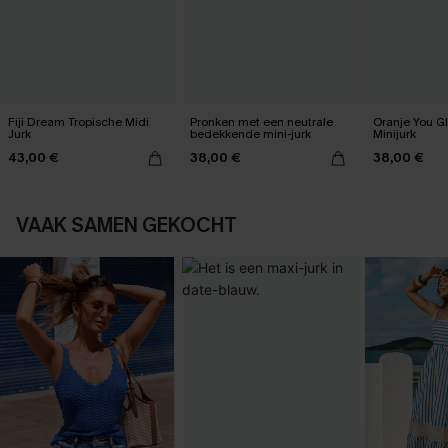
Fiji Dream Tropische Midi
Pronken met een neutrale
Oranje You G
Jurk
bedekkende mini-jurk
Minijurk
43,00 €
38,00 €
38,00 €
VAAK SAMEN GEKOCHT