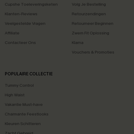
Cupshe Toeleveringsketen
Volg Je Bestelling
Klanten-Reviews
Retourzendingen
Veelgestelde Vragen
Retourneer Beginnen
Affiliate
Zwem Fit Oplossing
Contacteer Ons
Klarna
Vouchers & Promoties
POPULAIRE COLLECTIE
Tummy Control
High Waist
Vakantie Must-have
Charmante Feestlooks
Kleuren Schitteren
Zacht Gebreid