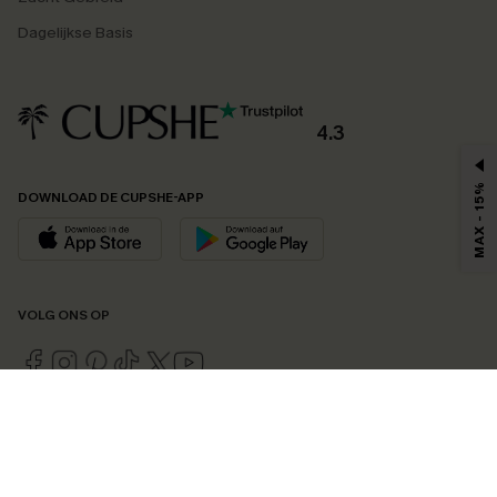
Dagelijkse Basis
4.3
MAX - 15%
DOWNLOAD DE CUPSHE-APP
VOLG ONS OP
©2026 CUPSHE EU