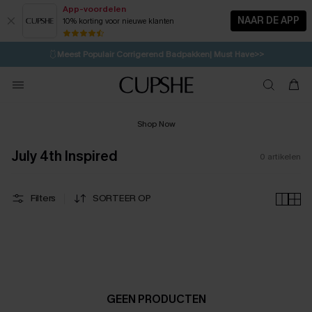
App-voordelen
NAAR DE APP
10% korting voor nieuwe klanten
LAATSTE KANS
⚡️
| Tot 50% korting>>
🩱
Meest Populair Corrigerend Badpakken| Must Have>>
💌Abonneer je & ontvang tot 15% korting>>
🍃
Koop 2, krijg 10% korting | CODE: AG18
Shop Now
July 4th Inspired
0
artikelen
Filters
SORTEER OP
GEEN PRODUCTEN