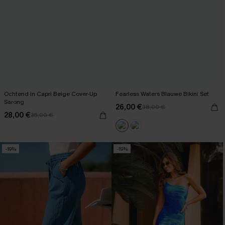
Ochtend in Capri Beige Cover-Up
Fearless Waters Blauwe Bikini Set
Sarong
26,00 €
38,00 €
28,00 €
35,00 €
-19%
-19%