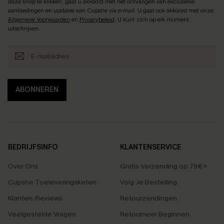
deze knop te klikken, gaat u akkoord met het ontvangen van exclusieve
aanbiedingen en updates van Cupshe via e-mail. U gaat ook akkoord met onze
Algemene Voorwaarden
en
Privacybeleid
. U kunt zich op elk moment
uitschrijven.
ABONNEREN
BEDRIJFSINFO
KLANTENSERVICE
Over Ons
Gratis Verzending op 79€+
Cupshe Toeleveringsketen
Volg Je Bestelling
Klanten-Reviews
Retourzendingen
Veelgestelde Vragen
Retourneer Beginnen