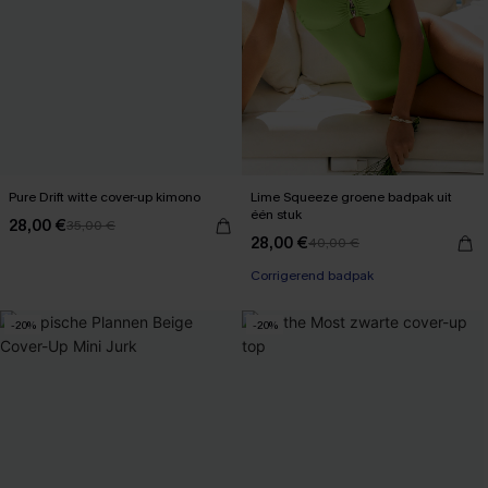
Pure Drift witte cover-up kimono
Lime Squeeze groene badpak uit
één stuk
28,00 €
35,00 €
28,00 €
40,00 €
Corrigerend badpak
-20%
-20%