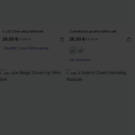
x JJD Zeer sexy bikiniset
Comeback groene bikini set
29,00 €
26,00 €
37,00 €
37,00 €
【AG18】2 met 10% korting
【AG18】2 met 10% korting
Op voorraad
【AG18】2 met 10% korting
-21%
-22%