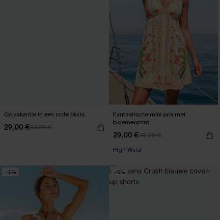
Op vakantie in een rode bikini.
Fantastische mini-jurk met
bloemenprint
29,00 €
33,00 €
29,00 €
36,00 €
High Waist
-19%
-19%