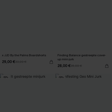
x JJD By the Palms Boardshorts
Finding Balance gestreepte cover-
up mini-jurk
29,00 €
33,00 €
28,00 €
35,00 €
-19%
-19%