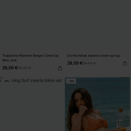
Tropische Plannen Beige Cover-Up
Do the Most zwarte cover-up top
Mini Jurk
28,00 €
35,00 €
28,00 €
35,00 €
-31%
-31%