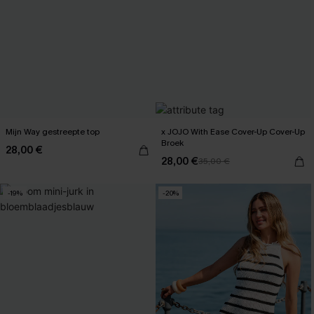
Mijn Way gestreepte top
x JOJO With Ease Cover-Up Cover-Up
Broek
28,00 €
28,00 €
35,00 €
-19%
-20%