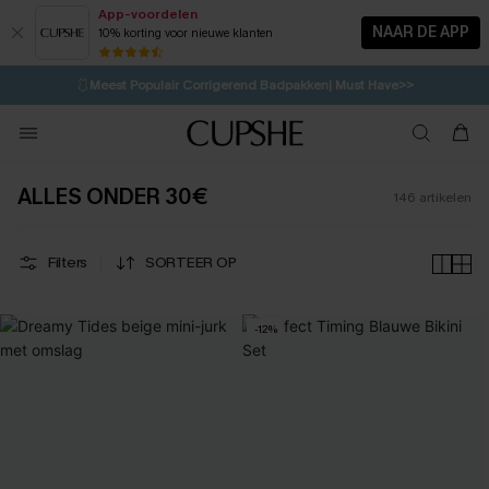
App-voordelen
NAAR DE APP
10% korting voor nieuwe klanten
LAATSTE KANS
⚡️
| Tot 50% korting>>
🩱
Meest Populair Corrigerend Badpakken| Must Have>>
💌Abonneer je & ontvang tot 15% korting>>
👙
Koop 3, krijg 15% korting | CODE: SW15
ALLES ONDER 30€
146
artikelen
Filters
SORTEER OP
-12%