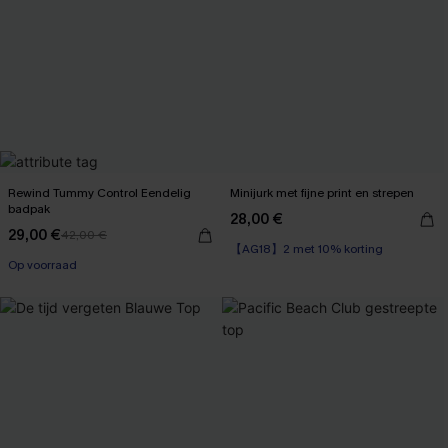
Rewind Tummy Control Eendelig
Minijurk met fijne print en strepen
badpak
28,00 €
29,00 €
42,00 €
【AG18】2 met 10% korting
【AG18】2 met 10% korting
Op voorraad
【AG18】2 met 10% korting