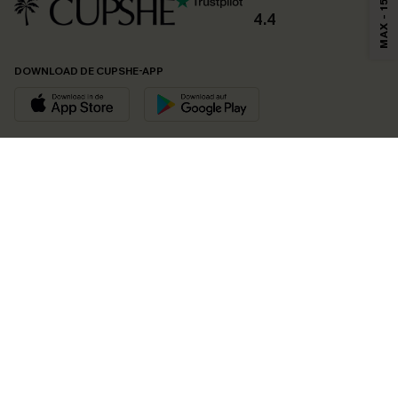
MAX - 15%
4.4
DOWNLOAD DE CUPSHE-APP
VOLG ONS OP
©2026 CUPSHE EU
Bekijk onze
algemene voorwaarden
,
privacybeleid
en
toegankelijkheidsverklaring
.
Cookie-beheer