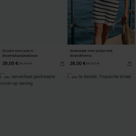
Droom mini-jurk in
Gestreept mini-jurkje met
bloemblaadjesblauw
strandthema
29,00 €
28,00 €
36,00 €
35,00 €
-21%
-21%