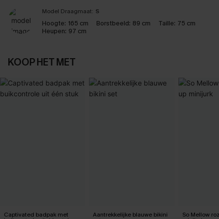
Model Draagmaat:
S
Hoogte:
165 cm
Borstbeeld:
89 cm
Taille:
75 cm
Heupen:
97 cm
KOOP HET MET
Captivated badpak met
Aantrekkelijke blauwe bikini
So Mellow ro