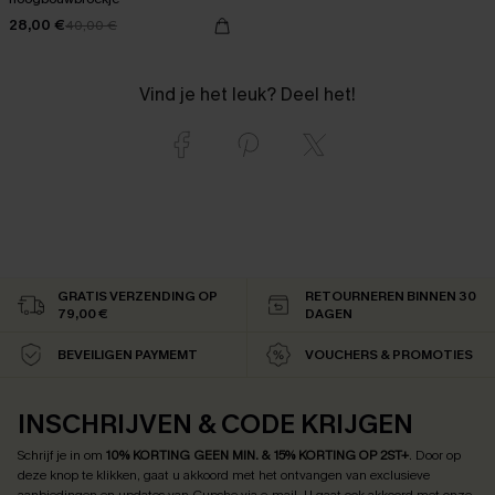
28,00 €
40,00 €
Vind je het leuk? Deel het!
GRATIS VERZENDING OP
RETOURNEREN BINNEN 30
79,00 €
DAGEN
BEVEILIGEN PAYMEMT
VOUCHERS & PROMOTIES
INSCHRIJVEN & CODE KRIJGEN
Schrijf je in om
10% KORTING GEEN MIN. & 15% KORTING OP 2ST+
.
Door op
deze knop te klikken, gaat u akkoord met het ontvangen van exclusieve
aanbiedingen en updates van Cupshe via e-mail. U gaat ook akkoord met onze