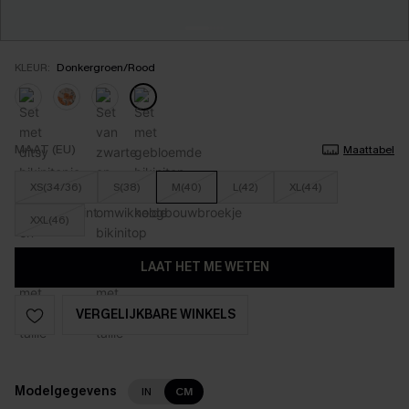
KLEUR:
Donkergroen/Rood
MAAT (EU)
Maattabel
XS(34/36)
S(38)
M(40)
L(42)
XL(44)
XXL(46)
LAAT HET ME WETEN
VERGELIJKBARE WINKELS
Modelgegevens
IN
CM