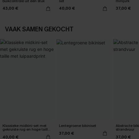
buikcontrole uit één stuk
set
minijurk
43,00 €
40,00 €
37,00 €
VAAK SAMEN GEKOCHT
Klassieke midkini-set met
Lentegroene bikiniset
Abstracte bik
gekruiste rug en hoge taille
strandvuur
37,00 €
met luipaardprint
40,00 €
37,00 €