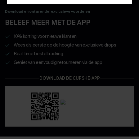
Download en ontgrendel exclusieve voordelen
BELEEF MEER MET DE APP
10% korting voor nieuwe klanten
Wees als eerste op de hoogte van exclusieve drops
Real-time besteltracking
Geniet van eenvoudig retourneren via de app
DOWNLOAD DE CUPSHE-APP