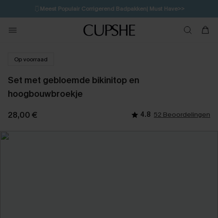
🩱
Meest Populair Corrigerend Badpakken| Must Have>>
💌Abonneer je & ontvang tot 15% korting>>
👙
Koop 3, krijg 15% korting | CODE: SW15
Op voorraad
Set met gebloemde bikinitop en
hoogbouwbroekje
28,00 €
4.8
52 Beoordelingen