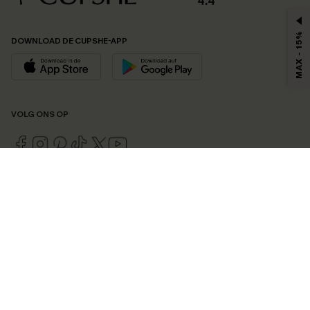
4.4
MAX - 15%
DOWNLOAD DE CUPSHE-APP
VOLG ONS OP
©2026 CUPSHE EU
Bekijk onze
algemene voorwaarden
,
privacybeleid
en
toegankelijkheidsverklaring
.
Cookie-beheer