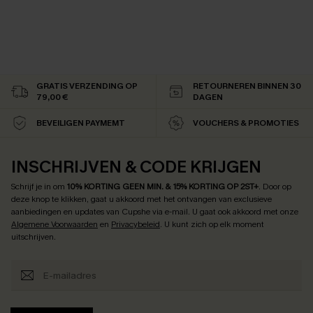
GRATIS VERZENDING OP
RETOURNEREN BINNEN 30
79,00 €
DAGEN
BEVEILIGEN PAYMEMT
VOUCHERS & PROMOTIES
INSCHRIJVEN & CODE KRIJGEN
Schrijf je in om
10% KORTING GEEN MIN. & 15% KORTING OP 2ST+
.
Door op
deze knop te klikken, gaat u akkoord met het ontvangen van exclusieve
aanbiedingen en updates van Cupshe via e-mail. U gaat ook akkoord met onze
Algemene Voorwaarden
en
Privacybeleid
. U kunt zich op elk moment
uitschrijven.