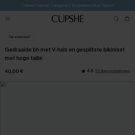
🩱
Meest Populair Corrigerend Badpakken| Must Have>>
💌Abonneer je & ontvang tot 15% korting>>
👙
Koop 3, krijg 15% korting | CODE: SW15
Op voorraad
Gedraaide bh met V-hals en gesplitste bikiniset
met hoge taille
40,00 €
4.8
52 Beoordelingen