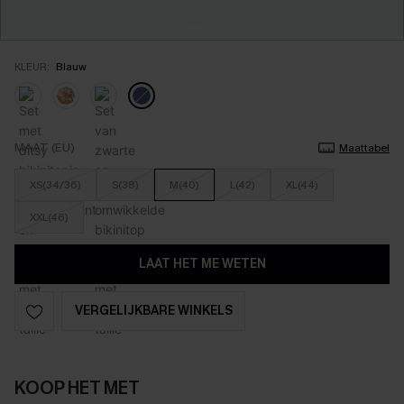
KLEUR:
Blauw
MAAT (EU)
Maattabel
XS(34/36)
S(38)
M(40)
L(42)
XL(44)
XXL(46)
LAAT HET ME WETEN
VERGELIJKBARE WINKELS
KOOP HET MET