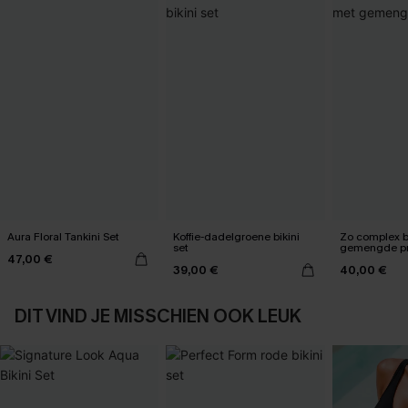
Aura Floral Tankini Set
Koffie-dadelgroene bikini
Zo complex bi
set
gemengde pr
47,00 €
39,00 €
40,00 €
DIT VIND JE MISSCHIEN OOK LEUK