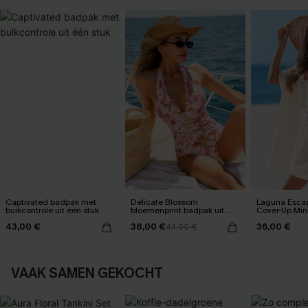
Captivated badpak met
Delicate Blossom
Laguna Esca
buikcontrole uit één stuk
bloemenprint badpak uit
Cover-Up Mini
één stuk
43,00 €
38,00 €
36,00 €
43,00 €
VAAK SAMEN GEKOCHT