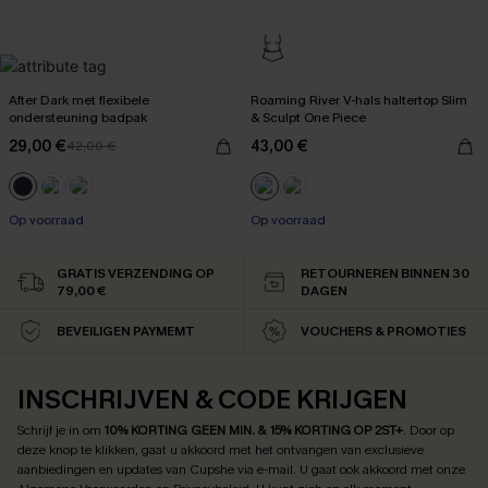
After Dark met flexibele
Roaming River V-hals haltertop Slim
ondersteuning badpak
& Sculpt One Piece
29,00 €
43,00 €
42,00 €
Op voorraad
Op voorraad
GRATIS VERZENDING OP
RETOURNEREN BINNEN 30
79,00 €
DAGEN
BEVEILIGEN PAYMEMT
VOUCHERS & PROMOTIES
INSCHRIJVEN & CODE KRIJGEN
Schrijf je in om
10% KORTING GEEN MIN. & 15% KORTING OP 2ST+
.
Door op
deze knop te klikken, gaat u akkoord met het ontvangen van exclusieve
aanbiedingen en updates van Cupshe via e-mail. U gaat ook akkoord met onze