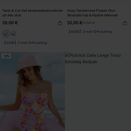
Twist & Cut-Out bloemenbuikcontrole
Hazy Tenderness Flower One-
uit één stuk
Shoulder top & Hipster bikiniset
39,00 €
33,00 €
37,00 €
【AG18】2 met 10% korting
Op voorraad
【AG18】2 met 10% korting
【AG18】2 met 10% korting
Op voorraad
-12%
【AG18】2 met 10% korting