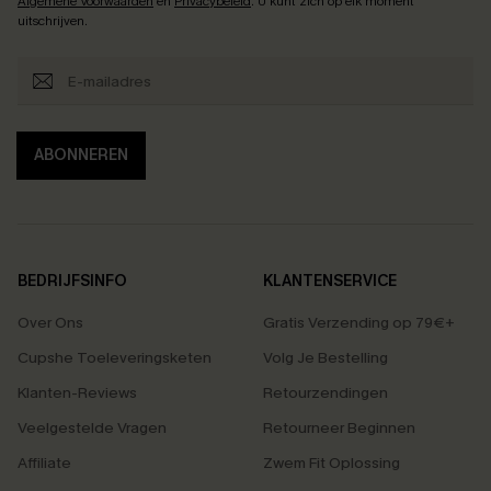
Algemene Voorwaarden
en
Privacybeleid
. U kunt zich op elk moment
uitschrijven.
ABONNEREN
BEDRIJFSINFO
KLANTENSERVICE
Over Ons
Gratis Verzending op 79€+
Cupshe Toeleveringsketen
Volg Je Bestelling
Klanten-Reviews
Retourzendingen
Veelgestelde Vragen
Retourneer Beginnen
Affiliate
Zwem Fit Oplossing