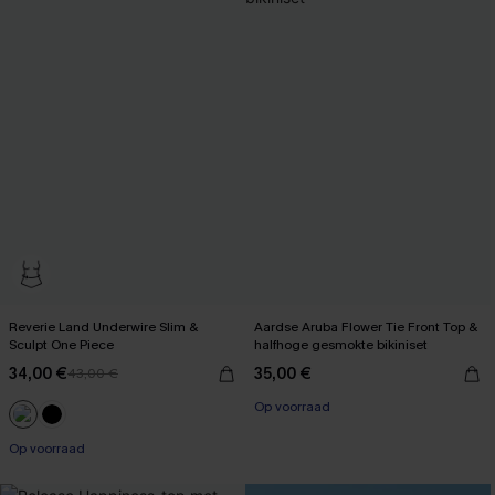
Reverie Land Underwire Slim &
Aardse Aruba Flower Tie Front Top &
Sculpt One Piece
halfhoge gesmokte bikiniset
34,00 €
35,00 €
43,00 €
Op voorraad
Op voorraad