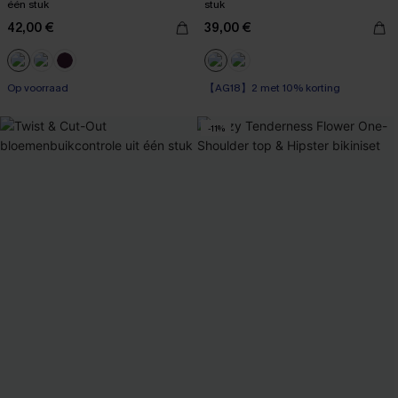
één stuk
stuk
42,00 €
39,00 €
Op voorraad
【AG18】2 met 10% korting
Op voorraad
-11%
【AG18】2 met 10% korting