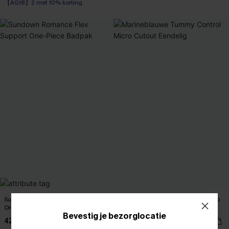
【AG18】2 met 10% korting
Op voorraad
【AG18】2 met 10% korting
Sundown Romance Flex Support
Marineblauwe Tummy Control Micro
One-Piece Badpak
Cutout Eendelig
Bevestig je bezorglocatie
42,00 €
42,00 €