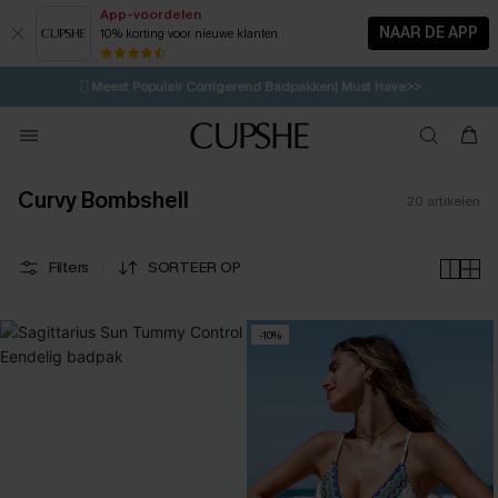
App-voordelen
NAAR DE APP
10% korting voor nieuwe klanten
LAATSTE KANS
⚡️
| Tot 50% korting>>
🩱
Meest Populair Corrigerend Badpakken| Must Have>>
💌Abonneer je & ontvang tot 15% korting>>
👙
Koop 3, krijg 15% korting | CODE: SW15
Curvy Bombshell
20
artikelen
Filters
SORTEER OP
-10%