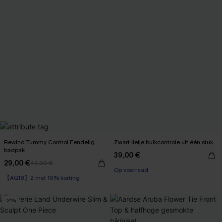
Rewind Tummy Control Eendelig
Zwart liefje buikcontrole uit één stuk
badpak
39,00 €
29,00 €
42,00 €
Op voorraad
【AG18】2 met 10% korting
Op voorraad
-21%
【AG18】2 met 10% korting