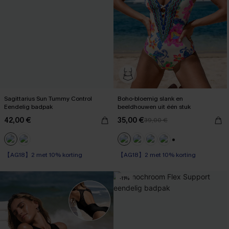
Sagittarius Sun Tummy Control
Boho-bloemig slank en
Eendelig badpak
beeldhouwen uit één stuk
42,00 €
35,00 €
39,00 €
+1
【AG18】2 met 10% korting
【AG18】2 met 10% korting
Op voorraad
Op voorraad
-11%
【AG18】2 met 10% korting
【AG18】2 met 10% korting