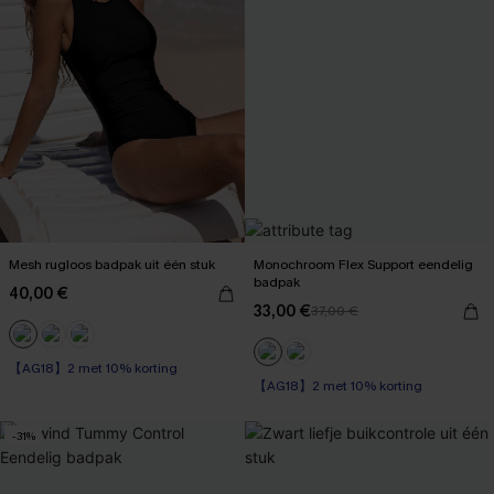
Mesh rugloos badpak uit één stuk
Monochroom Flex Support eendelig
badpak
40,00 €
33,00 €
37,00 €
【AG18】2 met 10% korting
【AG18】2 met 10% korting
Op voorraad
Op voorraad
【AG18】2 met 10% korting
-31%
【AG18】2 met 10% korting