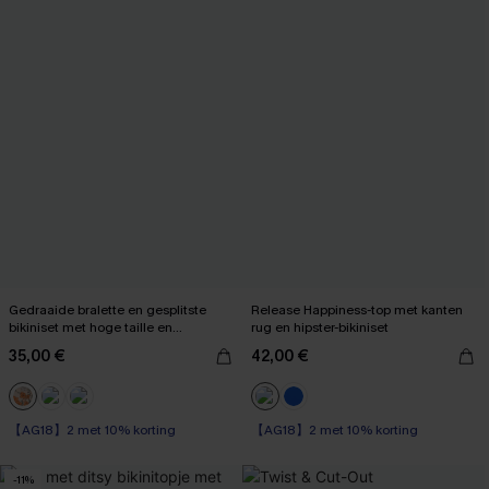
Gedraaide bralette en gesplitste
Release Happiness-top met kanten
bikiniset met hoge taille en
rug en hipster-bikiniset
bloemenprint
35,00 €
42,00 €
【AG18】2 met 10% korting
【AG18】2 met 10% korting
Op voorraad
Op voorraad
-11%
【AG18】2 met 10% korting
【AG18】2 met 10% korting