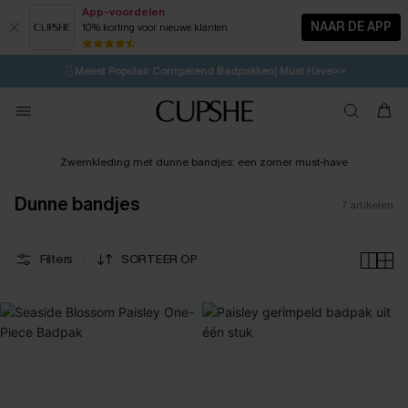
App-voordelen
NAAR DE APP
10% korting voor nieuwe klanten
LAATSTE KANS
⚡️
| Tot 50% korting>>
🩱
Meest Populair Corrigerend Badpakken| Must Have>>
💌Abonneer je & ontvang tot 15% korting>>
👙
Koop 3, krijg 15% korting | CODE: SW15
Zwemkleding met dunne bandjes: een zomer must-have
Dunne bandjes
7
artikelen
Filters
SORTEER OP