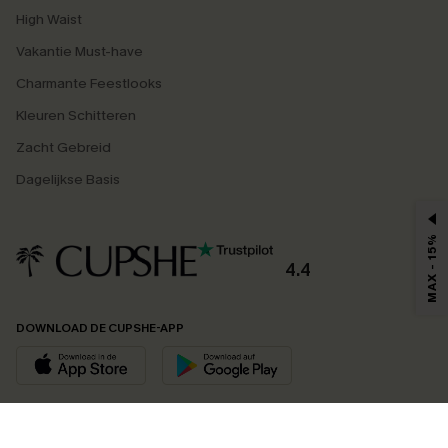
High Waist
Vakantie Must-have
Charmante Feestlooks
Kleuren Schitteren
Zacht Gebreid
Dagelijkse Basis
MAX - 15%
4.4
DOWNLOAD DE CUPSHE-APP
VOLG ONS OP