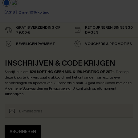
【AG18】2 met 10% korting
Op voorraad
【AG18】2 met 10% korting
GRATIS VERZENDING OP
RETOURNEREN BINNEN 30
79,00 €
DAGEN
BEVEILIGEN PAYMEMT
VOUCHERS & PROMOTIES
INSCHRIJVEN & CODE KRIJGEN
Schrijf je in om
10% KORTING GEEN MIN. & 15% KORTING OP 2ST+
.
Door op
deze knop te klikken, gaat u akkoord met het ontvangen van exclusieve
aanbiedingen en updates van Cupshe via e-mail. U gaat ook akkoord met onze
Algemene Voorwaarden
en
Privacybeleid
. U kunt zich op elk moment
uitschrijven.
ABONNEREN