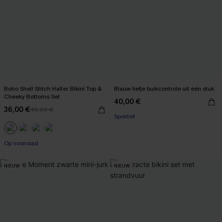
Boho Shell Stitch Halter Bikini Top &
Blauw liefje buikcontrole uit één stuk
Cheeky Bottoms Set
40,00 €
36,00 €
40,00 €
Sportief
Op voorraad
NIEUW
NIEUW