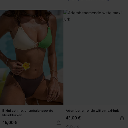
Corrigerend badpak
【AG18】2 met 10% korting
Bikini set met uitgebalanceerde
Adembenemende witte maxi-jurk
kleurblokken
43,00 €
45,00 €