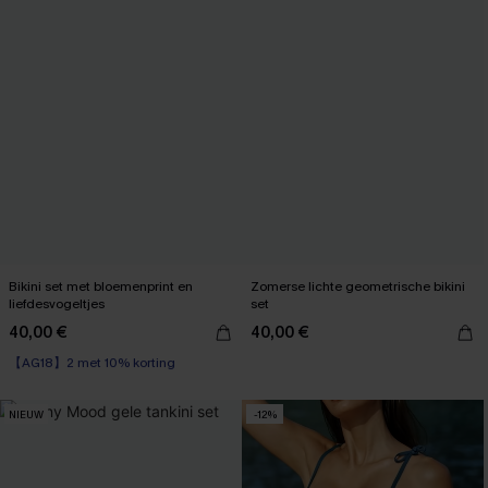
Bikini set met bloemenprint en
Zomerse lichte geometrische bikini
liefdesvogeltjes
set
40,00 €
40,00 €
【AG18】2 met 10% korting
High Waist
【AG18】2 met 10% korting
NIEUW
-12%