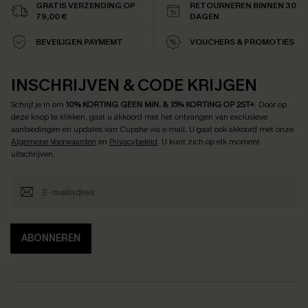
GRATIS VERZENDING OP
RETOURNEREN BINNEN 30
79,00 €
DAGEN
BEVEILIGEN PAYMEMT
VOUCHERS & PROMOTIES
INSCHRIJVEN & CODE KRIJGEN
Schrijf je in om
10% KORTING GEEN MIN. & 15% KORTING OP 2ST+
.
Door op
deze knop te klikken, gaat u akkoord met het ontvangen van exclusieve
aanbiedingen en updates van Cupshe via e-mail. U gaat ook akkoord met onze
Algemene Voorwaarden
en
Privacybeleid
. U kunt zich op elk moment
uitschrijven.
ABONNEREN