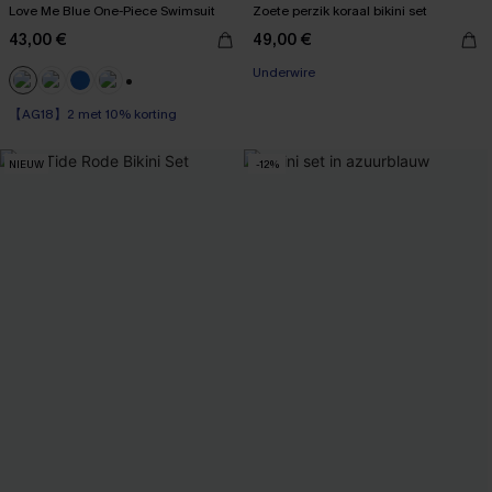
Love Me Blue One-Piece Swimsuit
Zoete perzik koraal bikini set
43,00 €
49,00 €
Underwire
+1
【AG18】2 met 10% korting
NIEUW
-12%