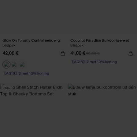
Glow On Tummy Control eendelig
Coconut Paradise Buikcorrigerend
badpak
Badpak
42,00 €
41,00 €
46,00 €
【AG18】2 met 10% korting
Op voorraad
【AG18】2 met 10% korting
【AG18】2 met 10% korting
Op voorraad
【AG18】2 met 10% korting
-10%