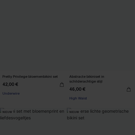
Pretty Privilege bloemenbikini set
Abstracte bikiniset in
schilderachtige stijl
42,00 €
46,00 €
Underwire
High Waist
NIEUW
NIEUW