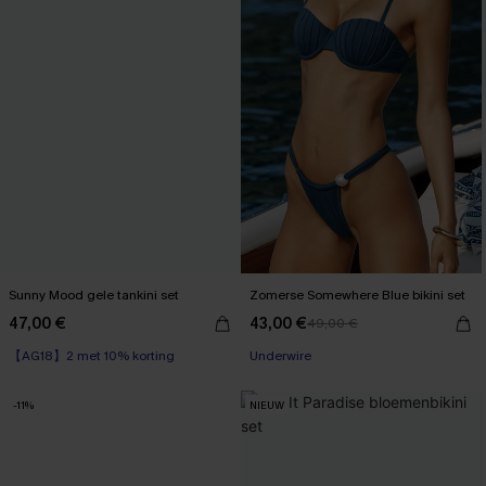
Sunny Mood gele tankini set
Zomerse Somewhere Blue bikini set
47,00 €
43,00 €
49,00 €
【AG18】2 met 10% korting
Underwire
-11%
NIEUW