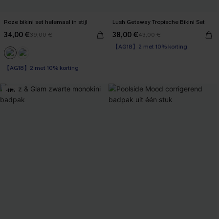
Roze bikini set helemaal in stijl
Lush Getaway Tropische Bikini Set
34,00 €
38,00 €
39,00 €
43,00 €
【AG18】2 met 10% korting
High Waist
【AG18】2 met 10% korting
【AG18】2 met 10% korting
-11%