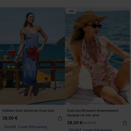
-12%
Hidden Gem bloemen maxi-jurk
Delicate Blossom bloemenprint
badpak uit één stuk
38,00 €
38,00 €
43,00 €
【AG18】2 met 10% korting
【AG18】2 met 10% korting