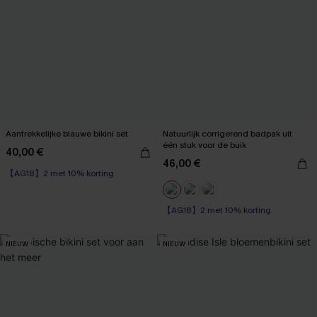
Aantrekkelijke blauwe bikini set
Natuurlijk corrigerend badpak uit
één stuk voor de buik
40,00 €
46,00 €
【AG18】2 met 10% korting
【AG18】2 met 10% korting
Corrigerend badpak
【AG18】2 met 10% korting
NIEUW
NIEUW