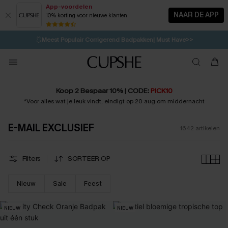
App-voordelen
NAAR DE APP
10% korting voor nieuwe klanten
LAATSTE KANS
⚡️
| Tot 50% korting>>
🩱
Meest Populair Corrigerend Badpakken| Must Have>>
💌Abonneer je & ontvang tot 15% korting>>
👙
Koop 3, krijg 15% korting | CODE: SW15
Koop 2 Bespaar 10% | CODE:
PICK10
*Voor alles wat je leuk vindt, eindigt op 20 aug om middernacht
E-MAIL EXCLUSIEF
1642
artikelen
Filters
SORTEER OP
Nieuw
Sale
Feest
NIEUW
NIEUW