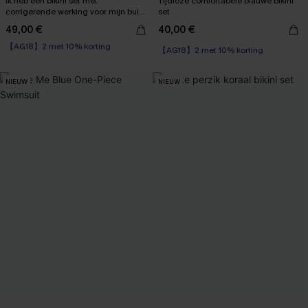
Ik heb een bikini set met
Tijdloze comfortabele blauwe bikini
corrigerende werking voor mijn buik
set
gekregen.
49,00 €
40,00 €
【AG18】2 met 10% korting
High Waist
【AG18】2 met 10% korting
【AG18】2 met 10% korting
NIEUW
NIEUW