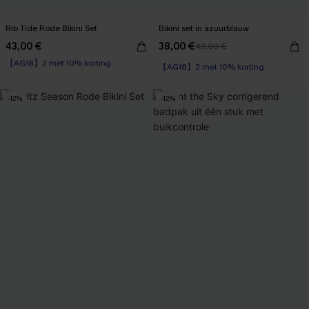
Rib Tide Rode Bikini Set
Bikini set in azuurblauw
43,00 €
38,00 €
43,00 €
【AG18】2 met 10% korting
Naadloos
【AG18】2 met 10% korting
【AG18】2 met 10% korting
-12%
-12%