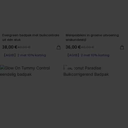
Evergreen badpak met buikcontrole
Meisjesbikini in groene uitvoering
uit één stuk
wiskundestijl
38,00 €
36,00 €
43,00 €
40,00 €
【AG18】2 met 10% korting
【AG18】2 met 10% korting
Corrigerend badpak
Op voorraad
【AG18】2 met 10% korting
【AG18】2 met 10% korting
-11%