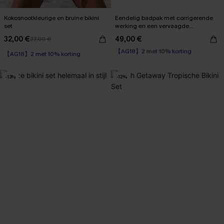
Kokosnootkleurige en bruine bikini
Eendelig badpak met corrigerende
set
werking en een vervaagde
zonsondergang
32,00 €
49,00 €
37,00 €
【AG18】2 met 10% korting
【AG18】2 met 10% korting
Corrigerend badpak
【AG18】2 met 10% korting
-13%
-12%