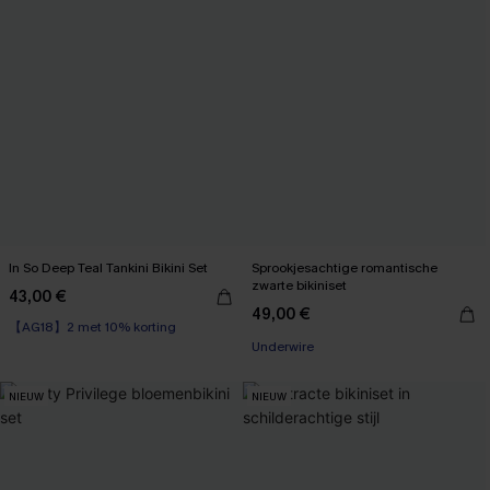
In So Deep Teal Tankini Bikini Set
Sprookjesachtige romantische
zwarte bikiniset
43,00 €
【AG18】2 met 10% korting
49,00 €
High Waist
Underwire
【AG18】2 met 10% korting
NIEUW
NIEUW