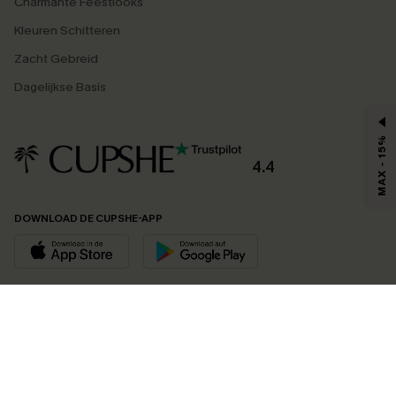
Charmante Feestlooks
Kleuren Schitteren
Zacht Gebreid
Dagelijkse Basis
MAX - 15%
4.4
DOWNLOAD DE CUPSHE-APP
VOLG ONS OP