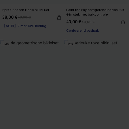
Spritz Season Rode Bikini Set
Paint the Sky corrigerend badpak uit
één stuk met buikcontrole
38,00 €
43,00 €
43,00 €
49,00 €
【AG18】2 met 10% korting
Corrigerend badpak
-12%
-14%