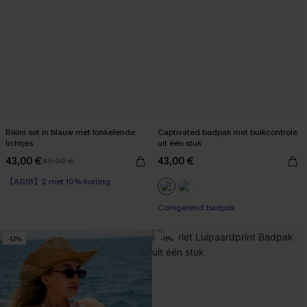
Bikini set in blauw met fonkelende
Captivated badpak met buikcontrole
lichtjes
uit één stuk
43,00 €
43,00 €
49,00 €
【AG18】2 met 10% korting
Corrigerend badpak
-12%
-11%