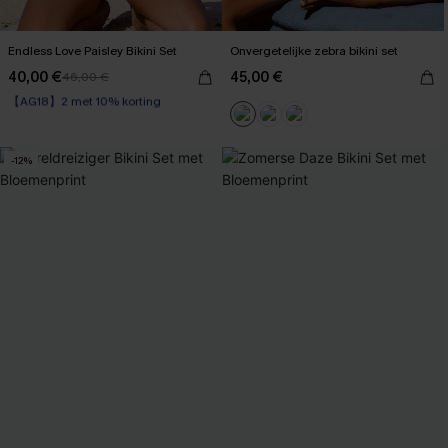
Endless Love Paisley Bikini Set
Onvergetelijke zebra bikini set
40,00 €
45,00 €
46,00 €
【AG18】2 met 10% korting
Boho
【AG18】2 met 10% korting
-12%