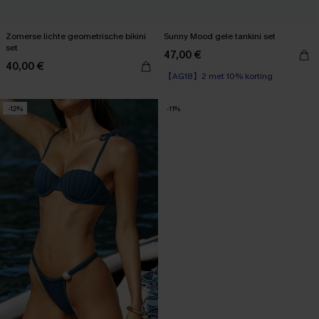
Zomerse lichte geometrische bikini
Sunny Mood gele tankini set
set
47,00 €
40,00 €
【AG18】2 met 10% korting
-12%
-11%