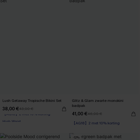
Lush Getaway Tropische Bikini Set
Glitz & Glam zwarte monokini
badpak
38,00 €
43,00 €
【AG18】2 met 10% korting
41,00 €
46,00 €
High Waist
【AG18】2 met 10% korting
【AG18】2 met 10% korting
-12%