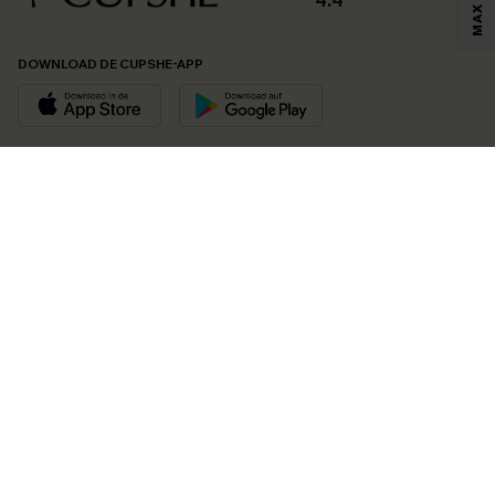
4.4
DOWNLOAD DE CUPSHE-APP
VOLG ONS OP
©2026 CUPSHE EU
Bekijk onze
algemene voorwaarden
,
privacybeleid
en
toegankelijkheidsverklaring
.
Cookie-beheer