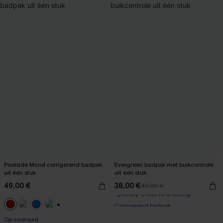
Poolside Mood corrigerend badpak
Evergreen badpak met buikcontrole
uit één stuk
uit één stuk
49,00 €
38,00 €
43,00 €
【AG18】2 met 10% korting
Corrigerend badpak
【AG18】2 met 10% korting
+1
Op voorraad