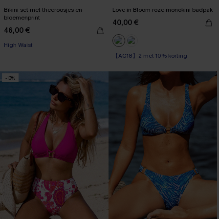
Bikini set met theeroosjes en
Love in Bloom roze monokini badpak
bloemenprint
40,00 €
46,00 €
High Waist
【AG18】2 met 10% korting
-13%