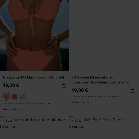
Tropics on My Mind Koraal Bikini Set
Ik heb een bikini set met
corrigerende werking voor mijn buik
49,00 €
gekregen.
49,00 €
【AG18】2 met 10% korting
【AG18】2 met 10% korting
High Waist
High Waist
【AG18】2 met 10% korting
【AG18】2 met 10% korting
NIEUW
NIEUW