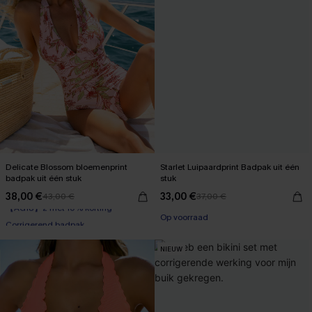
Delicate Blossom bloemenprint
Starlet Luipaardprint Badpak uit één
badpak uit één stuk
stuk
38,00 €
33,00 €
43,00 €
37,00 €
【AG18】2 met 10% korting
Corrigerend badpak
Op voorraad
【AG18】2 met 10% korting
NIEUW