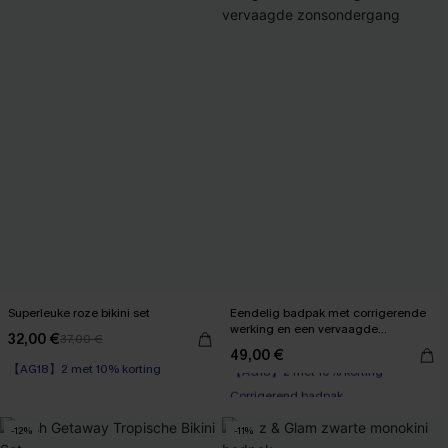
Superleuke roze bikini set
Eendelig badpak met corrigerende
werking en een vervaagde
32,00 €
37,00 €
zonsondergang
49,00 €
【AG18】2 met 10% korting
【AG18】2 met 10% korting
Corrigerend badpak
【AG18】2 met 10% korting
-12%
-11%