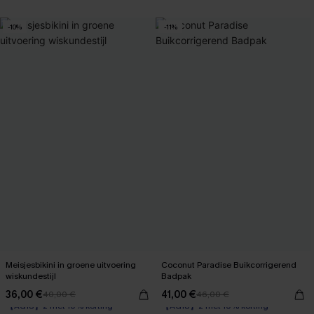
-10%
-11%
Meisjesbikini in groene uitvoering
Coconut Paradise Buikcorrigerend
wiskundestijl
Badpak
36,00 €
41,00 €
40,00 €
46,00 €
【AG18】2 met 10% korting
【AG18】2 met 10% korting