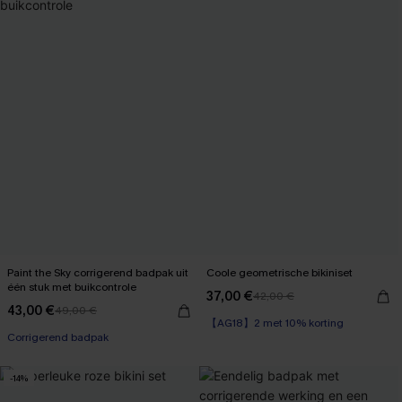
Paint the Sky corrigerend badpak uit
Coole geometrische bikiniset
één stuk met buikcontrole
37,00 €
42,00 €
43,00 €
49,00 €
【AG18】2 met 10% korting
Corrigerend badpak
-14%