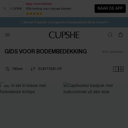
App-voordelen
NAAR DE APP
10% korting voor nieuwe klanten
LAATSTE KANS
⚡️
| Tot 50% korting>>
🩱
Meest Populair Corrigerend Badpakken| Must Have>>
💌Abonneer je & ontvang tot 15% korting>>
👙
Koop 3, krijg 15% korting | CODE: SW15
GIDS VOOR BODEMBEDEKKING
803
artikelen
Filters
SORTEER OP
-12%