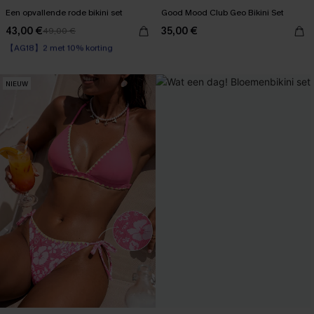
Een opvallende rode bikini set
Good Mood Club Geo Bikini Set
43,00 €
35,00 €
49,00 €
【AG18】2 met 10% korting
Underwire
【AG18】2 met 10% korting
NIEUW