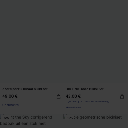
Zoete perzik koraal bikini set
Rib Tide Rode Bikini Set
49,00 €
43,00 €
【AG18】2 met 10% korting
Underwire
Naadloos
【AG18】2 met 10% korting
-12%
-12%