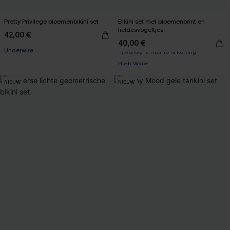
Pretty Privilege bloemenbikini set
Bikini set met bloemenprint en
liefdesvogeltjes
42,00 €
40,00 €
【AG18】2 met 10% korting
Underwire
High Waist
【AG18】2 met 10% korting
NIEUW
NIEUW