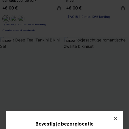
één stuk voor de buik
meer
46,00 €
46,00 €
【AG18】2 met 10% korting
【AG18】2 met 10% korting
Corrigerend badpak
【AG18】2 met 10% korting
NIEUW
NIEUW
Bevestig je bezorglocatie