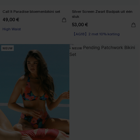
Call It Paradise bloemenbikini set
Silver Screen Zwart Badpak uit één
stuk
49,00 €
53,00 €
High Waist
【AG18】2 met 10% korting
NIEUW
NIEUW