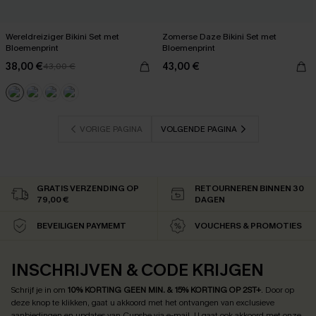
Wereldreiziger Bikini Set met
Zomerse Daze Bikini Set met
Bloemenprint
Bloemenprint
38,00 €
43,00 €
43,00 €
VORIGE PAGINA
VOLGENDE PAGINA
GRATIS VERZENDING OP
RETOURNEREN BINNEN 30
79,00 €
DAGEN
BEVEILIGEN PAYMEMT
VOUCHERS & PROMOTIES
INSCHRIJVEN & CODE KRIJGEN
Schrijf je in om
10% KORTING GEEN MIN. & 15% KORTING OP 2ST+
.
Door op
deze knop te klikken, gaat u akkoord met het ontvangen van exclusieve
aanbiedingen en updates van Cupshe via e-mail. U gaat ook akkoord met onze