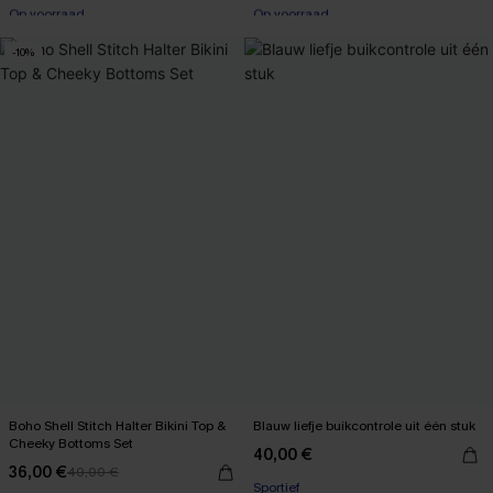
Op voorraad
Op voorraad
【AG18】2 met 10% korting
【AG18】2 met 10% korting
-10%
Boho Shell Stitch Halter Bikini Top &
Blauw liefje buikcontrole uit één stuk
Cheeky Bottoms Set
40,00 €
36,00 €
40,00 €
Sportief