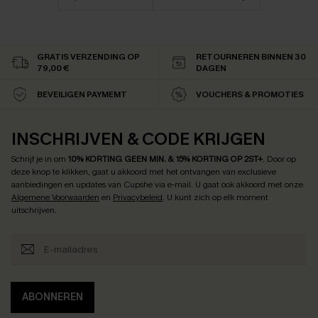
GRATIS VERZENDING OP
RETOURNEREN BINNEN 30
79,00 €
DAGEN
BEVEILIGEN PAYMEMT
VOUCHERS & PROMOTIES
INSCHRIJVEN & CODE KRIJGEN
Schrijf je in om
10% KORTING GEEN MIN. & 15% KORTING OP 2ST+
.
Door op
deze knop te klikken, gaat u akkoord met het ontvangen van exclusieve
aanbiedingen en updates van Cupshe via e-mail. U gaat ook akkoord met onze
Algemene Voorwaarden
en
Privacybeleid
. U kunt zich op elk moment
uitschrijven.
ABONNEREN