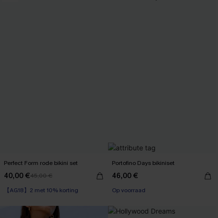
Perfect Form rode bikini set
Portofino Days bikiniset
40,00 €
46,00 €
45,00 €
【AG18】2 met 10% korting
High Waist
Op voorraad
【AG18】2 met 10% korting