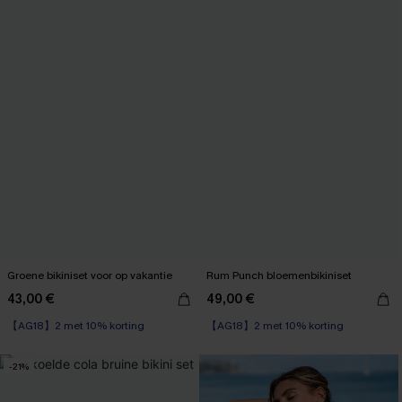
Groene bikiniset voor op vakantie
Rum Punch bloemenbikiniset
43,00 €
49,00 €
【AG18】2 met 10% korting
【AG18】2 met 10% korting
High Waist
High Waist
【AG18】2 met 10% korting
【AG18】2 met 10% korting
-21%