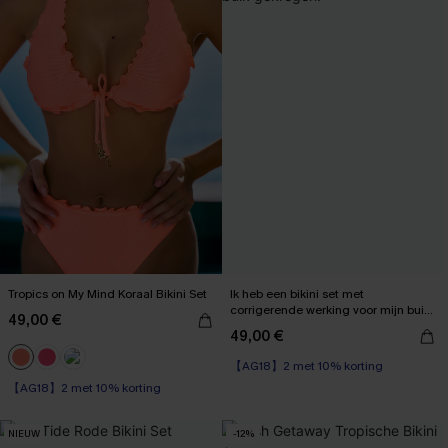
Tropics on My Mind Koraal Bikini Set
Ik heb een bikini set met
corrigerende werking voor mijn buik
49,00 €
gekregen.
49,00 €
【AG18】2 met 10% korting
【AG18】2 met 10% korting
High Waist
High Waist
【AG18】2 met 10% korting
【AG18】2 met 10% korting
NIEUW
-12%