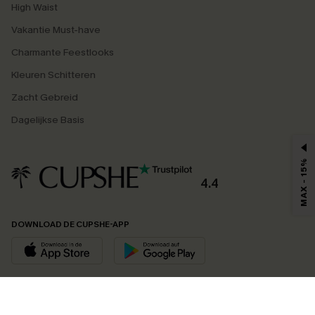
High Waist
Vakantie Must-have
Charmante Feestlooks
Kleuren Schitteren
Zacht Gebreid
Dagelijkse Basis
MAX - 15%
4.4
DOWNLOAD DE CUPSHE-APP
VOLG ONS OP