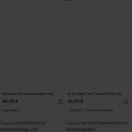
Paradise Isle bloemenbikini set
In So Deep Teal Tankini Bikini Set
46,00 €
43,00 €
【AG18】2 met 10% korting
High Waist
High Waist
【AG18】2 met 10% korting
NIEUW
NIEUW