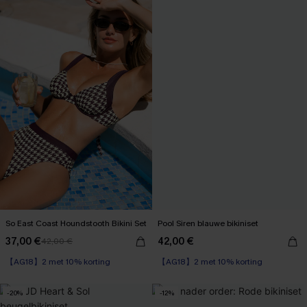
So East Coast Houndstooth Bikini Set
Pool Siren blauwe bikiniset
37,00 €
42,00 €
42,00 €
【AG18】2 met 10% korting
【AG18】2 met 10% korting
High Waist
High Waist
【AG18】2 met 10% korting
【AG18】2 met 10% korting
-20%
-12%