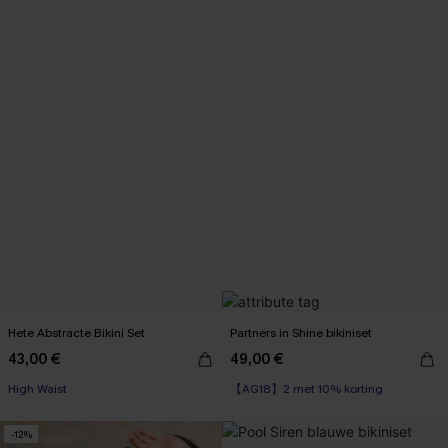
Hete Abstracte Bikini Set
Partners in Shine bikiniset
43,00 €
49,00 €
【AG18】2 met 10% korting
High Waist
High Waist
【AG18】2 met 10% korting
-12%