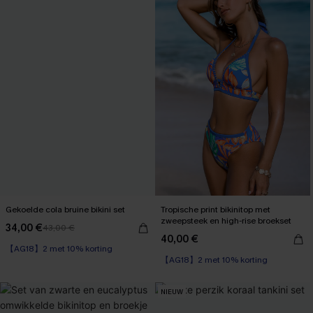
Gekoelde cola bruine bikini set
Tropische print bikinitop met
zweepsteek en high-rise broekset
34,00 €
43,00 €
【AG18】2 met 10% korting
40,00 €
【AG18】2 met 10% korting
High Waist
High Waist
【AG18】2 met 10% korting
【AG18】2 met 10% korting
NIEUW