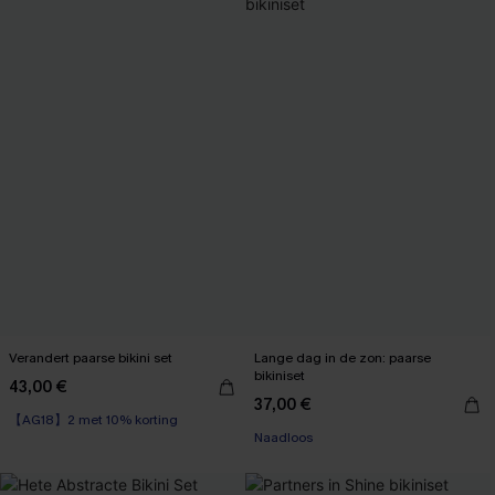
Verandert paarse bikini set
Lange dag in de zon: paarse
bikiniset
43,00 €
【AG18】2 met 10% korting
37,00 €
High Waist
Naadloos
【AG18】2 met 10% korting