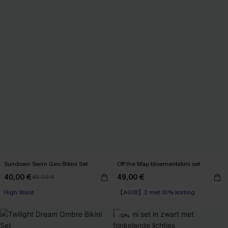
Sundown Swim Geo Bikini Set
Off the Map bloemenbikini set
40,00 €
49,00 €
45,00 €
【AG18】2 met 10% korting
High Waist
High Waist
【AG18】2 met 10% korting
-12%