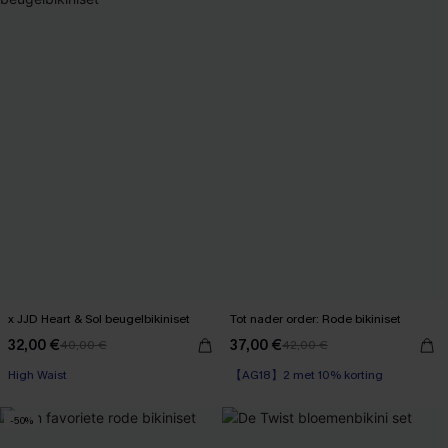
x JJD Heart & Sol beugelbikiniset
Tot nader order: Rode bikiniset
32,00 €
37,00 €
40,00 €
42,00 €
【AG18】2 met 10% korting
High Waist
High Waist
【AG18】2 met 10% korting
-50%