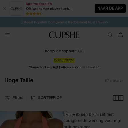
App-voordelen
NAAR DE APP
10% korting voor nieuwe klanten
LAATSTE KANS
⚡️
| Tot 50% korting>>
🩱
Meest Populair Corrigerend Badpakken| Must Have>>
💌Abonneer je & ontvang tot 15% korting>>
👙
Koop 3, krijg 15% korting | CODE: SW15
Koop 2 bespaar 10 €
CODE: YOY10
*Vanavond eindigt | Alleen abonnees bieden
Hoge Taille
117
artikelen
Filters
SORTEER OP
NIEUW