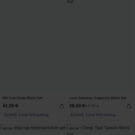
Rib Tide Rode Bikini Set
Lush Getaway Tropische Bikini Set
43,00 €
38,00 €
43,00 €
【AG18】2 met 10% korting
【AG18】2 met 10% korting
Naadloos
High Waist
【AG18】2 met 10% korting
【AG18】2 met 10% korting
NIEUW
NIEUW