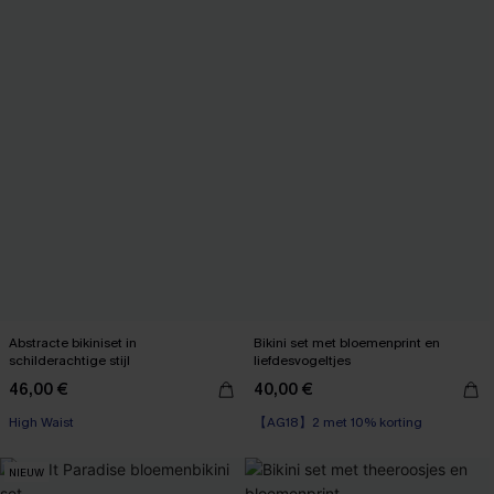
Abstracte bikiniset in
Bikini set met bloemenprint en
schilderachtige stijl
liefdesvogeltjes
46,00 €
40,00 €
【AG18】2 met 10% korting
High Waist
High Waist
【AG18】2 met 10% korting
NIEUW