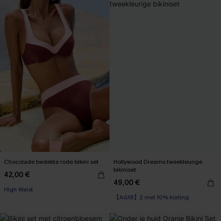
Chocolade bedekte rode bikini set
Hollywood Dreams tweekleurige
bikiniset
42,00 €
49,00 €
【AG18】2 met 10% korting
High Waist
Op voorraad
【AG18】2 met 10% korting