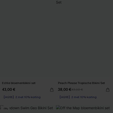
Echte bloemenbikini set
Peach Please Tropische Bikini Set
43,00 €
38,00 €
43,00 €
【AG18】2 met 10% korting
【AG18】2 met 10% korting
High Waist
High Waist
【AG18】2 met 10% korting
【AG18】2 met 10% korting
-11%