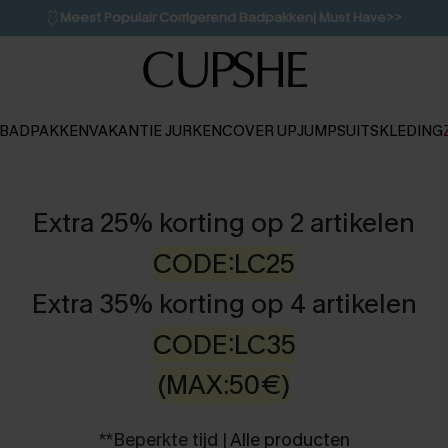
🩱
Meest Populair Corrigerend Badpakken| Must Have>>
💌Abonneer je & ontvang tot 15% korting>>
👙
Koop 3, krijg 15% korting | CODE: SW15
BADPAKKEN
VAKANTIE JURKEN
COVER UP
JUMPSUITS
KLEDING
Extra 25% korting op 2 artikelen
CODE:LC25
Extra 35% korting op 4 artikelen
CODE:LC35
(MAX:50€)
*
*Beperkte tijd |
Alle producten