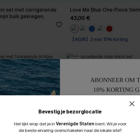
ini set met corrigerende
Love Me Blue One-Piece Swim
mijn buik gekregen.
43,00 €
0% korting
【AG18】2 met 10% korting
0% korting
-12%
ABONNEER OM T
10% KORTING G
15% KORTING 
Bevestig je bezorglocatie
Het lijkt erop dat je in
Verenigde Staten
bent.
Wil je voor
de beste ervaring overschakelen naar de lokale site?