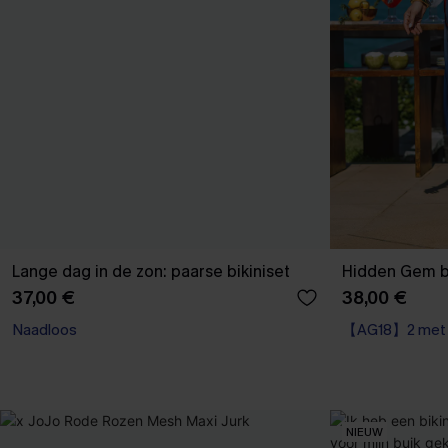
Lange dag in de zon: paarse bikiniset
Hidden Gem b
37,00 €
38,00 €
Naadloos
【AG18】2 met 1
NIEUW