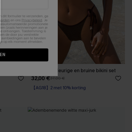
n dit formulier te verzenden, ga
aarden
en ons
Privacybeleid
. Je
 geautomatiseerde promotionele
en (zoals herinneringen aan je
te ontvangen. Toestemming is
en de door jou verstrekte
n aanbiedingen aan te bevelen
nt je op elk moment afmelden.
EN
t
Kokosnootkleurige en bruine bikini set
32,00 €
37,00 €
【AG18】2 met 10% korting