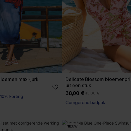
loemen maxi-jurk
Delicate Blossom bloemenpri
uit één stuk
38,00 €
43,00 €
【AG18】2 met 10% korting
0% korting
Corrigerend badpak
【AG18】2 met 10% korting
NIEUW