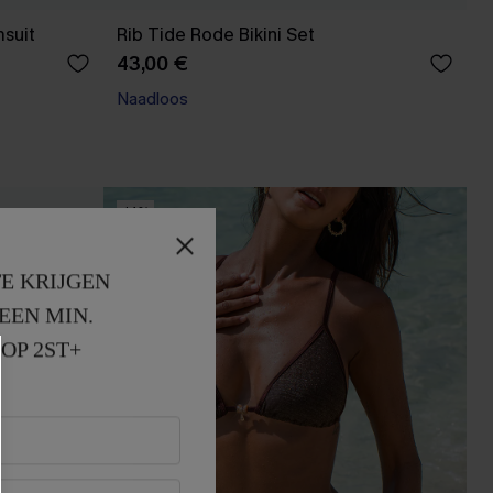
suit
Rib Tide Rode Bikini Set
43,00 €
【AG18】2 met 10% korting
Naadloos
【AG18】2 met 10% korting
-14%
E KRIJGEN
EEN MIN. 
OP 2ST+