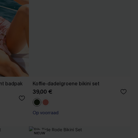
nt badpak
Koffie-dadelgroene bikini set
39,00 €
【AG18】2 met 10% korting
Op voorraad
【AG18】2 met 10% korting
NIEUW