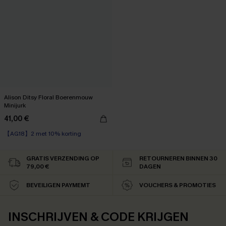
Alison Ditsy Floral Boerenmouw
Minijurk
41,00 €
【AG18】2 met 10% korting
High Waist
【AG18】2 met 10% korting
GRATIS VERZENDING OP
RETOURNEREN BINNEN 30
79,00 €
DAGEN
BEVEILIGEN PAYMEMT
VOUCHERS & PROMOTIES
INSCHRIJVEN & CODE KRIJGEN