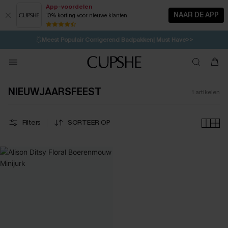
App-voordelen
NAAR DE APP
10% korting voor nieuwe klanten
LAATSTE KANS
⚡️
| Tot 50% korting>>
🩱
Meest Populair Corrigerend Badpakken| Must Have>>
💌Abonneer je & ontvang tot 15% korting>>
👙
Koop 3, krijg 15% korting | CODE: SW15
NIEUWJAARSFEEST
1
artikelen
Filters
SORTEER OP