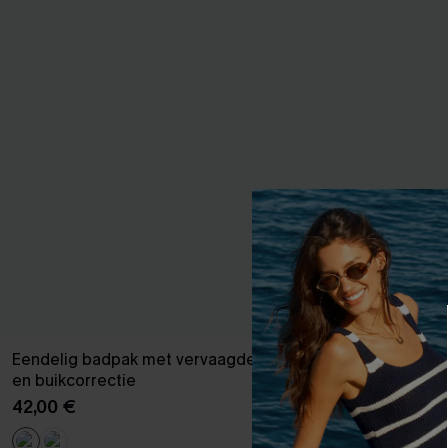
Eendelig badpak met vervaagde lijnen
Audacity groe
en buikcorrectie
42,00 €
42,00 €