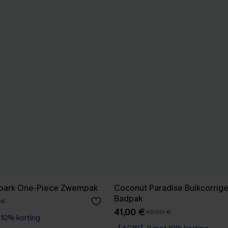
 Spark One-Piece Zwempak
Coconut Paradise Buikcorrig
Badpak
 €
41,00 €
46,00 €
0% korting