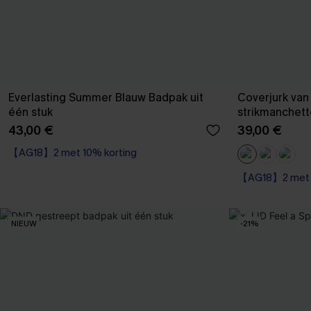
Everlasting Summer Blauw Badpak uit
Coverjurk van
één stuk
strikmanchet
43,00 €
39,00 €
【AG18】2 met 10% korting
【AG18】2 met 1
Kreukvrij
【AG18】2 met 1
NIEUW
-21%