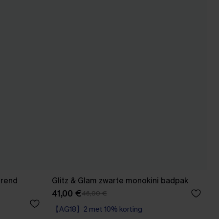
erend
Glitz & Glam zwarte monokini badpak
41,00 €
46,00 €
【AG18】2 met 10% korting