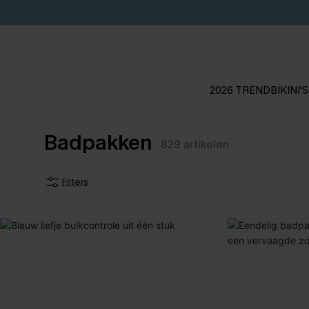
2026 TREND
BIKINI'S
Badpakken
829
artikelen
Filters