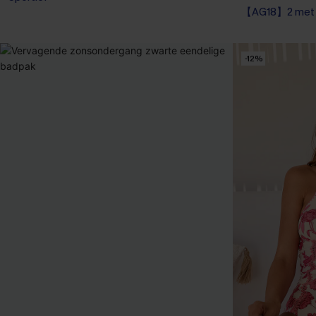
【AG18】2 met 1
Corrigerend ba
【AG18】2 met 1
-12%