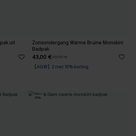
pak uit
Zonsondergang Warme Bruine Monokini
Badpak
43,00 €
49,00 €
【AG18】2 met 10% korting
-11%