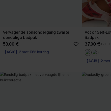
Vervagende zonsondergang zwarte
Act of Self-L
eendelige badpak
Badpak
53,00 €
37,00 €
42,00
【AG18】2 met 10% korting
【AG18】2 met 1
Op voorraad
【AG18】2 met 1