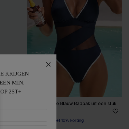
E KRIJGEN
EEN MIN. 
OP 2ST+
n stuk
Strike a Pose Blauw Badpak uit één stuk
43,00 €
【AG18】2 met 10% korting
Sportief