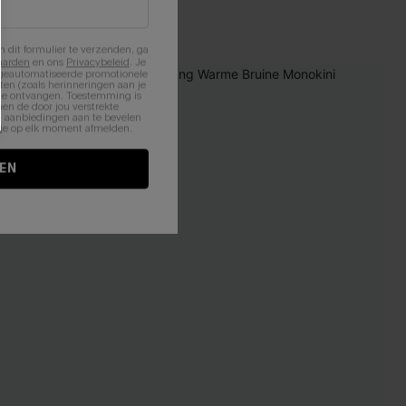
【AG18】2 met 10% korting
n dit formulier te verzenden, ga
aarden
en ons
Privacybeleid
. Je
 geautomatiseerde promotionele
en (zoals herinneringen aan je
-12%
te ontvangen. Toestemming is
en de door jou verstrekte
n aanbiedingen aan te bevelen
nt je op elk moment afmelden.
EN