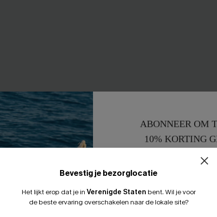
ABONNEER OM T
10% KORTING G
15% KORTING 
Bevestig je bezorglocatie
ne badpak uit één stuk
Veelzijdig bruin badpak uit éé
35,00 €
39,00 €
Het lijkt erop dat je in
Verenigde Staten
bent.
Wil je voor
de beste ervaring overschakelen naar de lokale site?