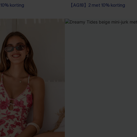
0% korting
【AG18】2 met 10% korting
dpak
Corrigerend badpak
0% korting
【AG18】2 met 10% korting