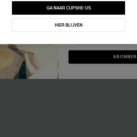
0% korting
【AG18】2 met 10% korting
GA NAAR CUPSHE-US
0% korting
Door je contactgegevens in te vullen e
je akkoord met onze
Algemene Voorw
HIER BLIJVEN
stemt er tevens mee in om herhaalde
en gepersonaliseerde marketingbericht
-12%
winkelwagen) en e-mails van Cupshe 
niet vereist voor een aankoop. We kunn
informatie gebruiken om producten e
die aansluiten bij jouw profiel. Je ku
ABONNER