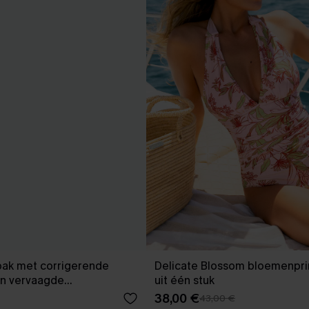
pak met corrigerende
Delicate Blossom bloemenpri
en vervaagde
uit één stuk
ng
38,00 €
43,00 €