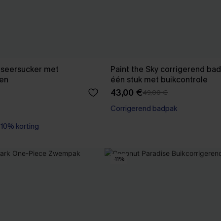
 seersucker met
Paint the Sky corrigerend bad
ten
één stuk met buikcontrole
43,00 €
49,00 €
Corrigerend badpak
0% korting
0% korting
-11%