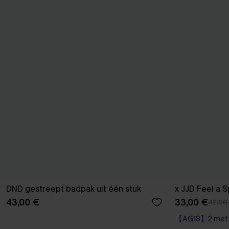
DND gestreept badpak uit één stuk
x JJD Feel a
43,00 €
33,00 €
42,00
【AG18】2 met 1