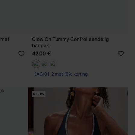
 met
Glow On Tummy Control eendelig
badpak
42,00 €
【AG18】2 met 10% korting
Op voorraad
【AG18】2 met 10% korting
NIEUW