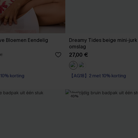
ove Bloemen Eendelig
Dreamy Tides beige mini-jurk
omslag
27,00 €
 €
0% korting
【AG18】2 met 10% korting
0% korting
-10%