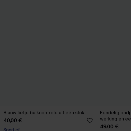
Blauw liefje buikcontrole uit één stuk
Eendelig bad
werking en e
40,00 €
zonsonderga
49,00 €
Sportief