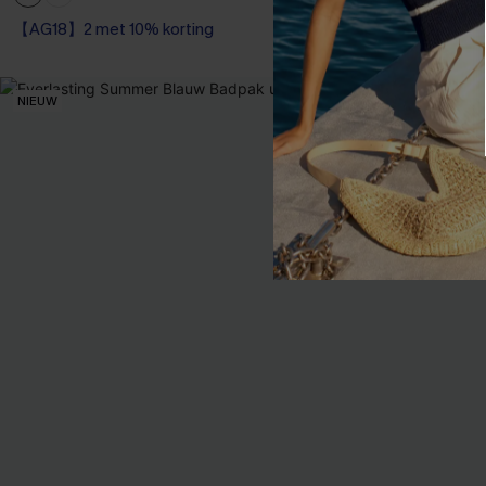
【AG18】2 met 1
【AG18】2 met 10% korting
Op voorraad
Corrigerend badpak
【AG18】2 met 1
【AG18】2 met 10% korting
NIEUW