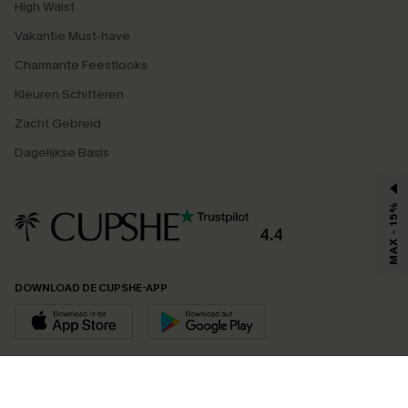
High Waist
Vakantie Must-have
Charmante Feestlooks
Kleuren Schitteren
Zacht Gebreid
Dagelijkse Basis
MAX - 15%
4.4
DOWNLOAD DE CUPSHE-APP
VOLG ONS OP