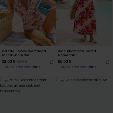
Delicate Blossom bloemenprint
Bondi Bloom maxi-jurk met
badpak uit één stuk
bloemenprint
38,00 €
50,00 €
43,00 €
【AG18】2 met 10% korting
【AG18】2 met 10% korting
Corrigerend badpak
High Waist
【AG18】2 met 10% korting
【AG18】2 met 10% korting
-12%
-12%