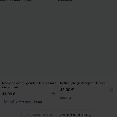
Mooie en overtuigende bikini set met
Better Late gestreepte bikiniset
dierenprint
43,00 €
33,00 €
Sportief
【AG18】2 met 10% korting
VORIGE PAGINA
VOLGENDE PAGINA