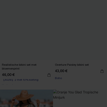
Realistische bikini set met
Overture Paisley bikini set
bloemenprint
43,00 €
46,00 €
【AG18】2 met 10% korting
Boho
Underwire
【AG18】2 met 10% korting