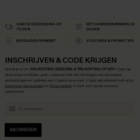
GRATIS VERZENDING OP
RETOURNEREN BINNEN 30
79,00 €
DAGEN
BEVEILIGEN PAYMEMT
VOUCHERS & PROMOTIES
INSCHRIJVEN & CODE KRIJGEN
Schrijf je in om
10% KORTING GEEN MIN. & 15% KORTING OP 2ST+
.
Door op
deze knop te klikken, gaat u akkoord met het ontvangen van exclusieve
aanbiedingen en updates van Cupshe via e-mail. U gaat ook akkoord met onze
Algemene Voorwaarden
en
Privacybeleid
. U kunt zich op elk moment
uitschrijven.
ABONNEREN