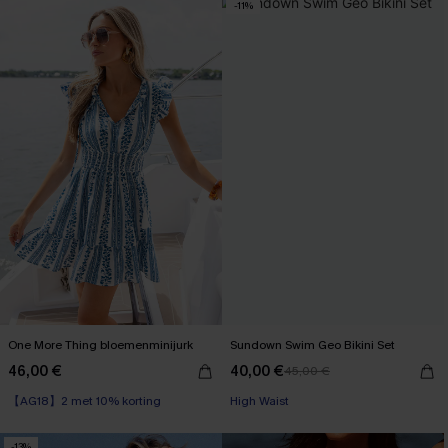
-11%
One More Thing bloemenminijurk
Sundown Swim Geo Bikini Set
46,00 €
40,00 €
45,00 €
【AG18】2 met 10% korting
High Waist
-13%