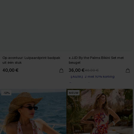
Op avontuur: Luipaardprint badpak
x JJD By the Palms Bikini Set met
uit één stuk
beugel
40,00 €
36,00 €
40,00 €
【AG18】2 met 10% korting
Op voorraad
【AG18】2 met 10% korting
-12%
NIEUW