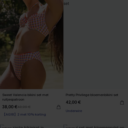
Sweet Valencia bikini set met
Pretty Privilege bloemenbikini set
ruitjespatroon
42,00 €
38,00 €
43,00 €
【AG18】2 met 10% korting
Underwire
Op voorraad
【AG18】2 met 10% korting