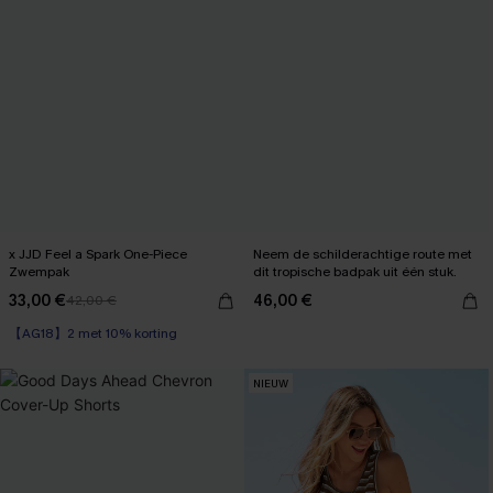
x JJD Feel a Spark One-Piece
Neem de schilderachtige route met
Zwempak
dit tropische badpak uit één stuk.
33,00 €
46,00 €
42,00 €
【AG18】2 met 10% korting
NIEUW