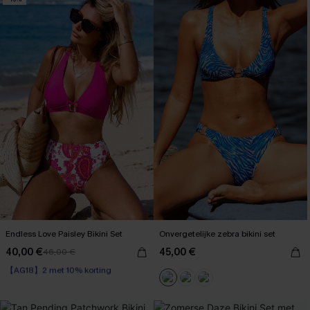
Endless Love Paisley Bikini Set
Onvergetelijke zebra bikini set
40,00 €
45,00 €
46,00 €
【AG18】2 met 10% korting
Boho
【AG18】2 met 10% korting