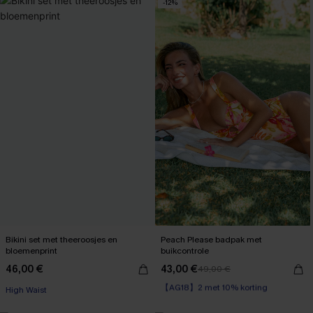
-12%
Bikini set met theeroosjes en
Peach Please badpak met
bloemenprint
buikcontrole
46,00 €
43,00 €
49,00 €
【AG18】2 met 10% korting
High Waist
Corrigerend badpak
【AG18】2 met 10% korting