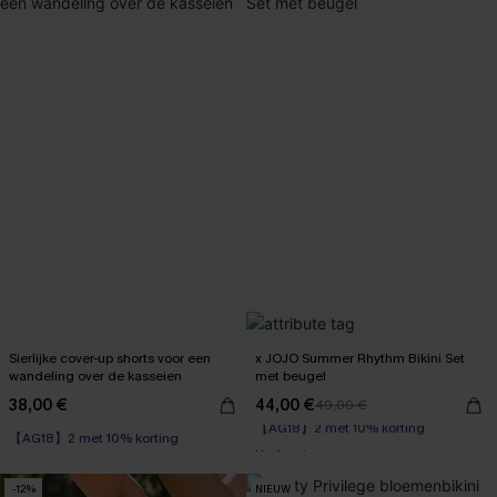
Sierlijke cover-up shorts voor een
x JOJO Summer Rhythm Bikini Set
wandeling over de kasseien
met beugel
38,00 €
44,00 €
49,00 €
【AG18】2 met 10% korting
【AG18】2 met 10% korting
Underwire
【AG18】2 met 10% korting
-12%
NIEUW