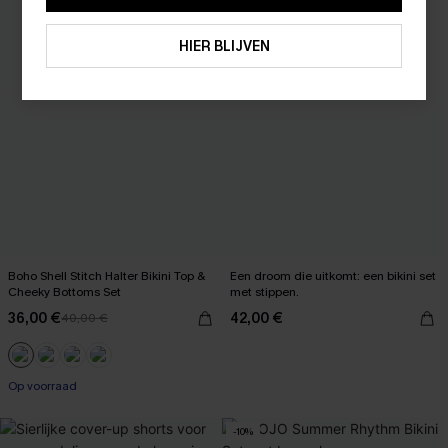
ABONNEREN
HIER BLIJVEN
Boho Shell Stitch Halter Bikini Top &
Een droom die uitkomt: een bikini set
Cheeky Bottoms Set
met stippen.
36,00 €
42,00 €
40,00 €
Op voorraad
-10%