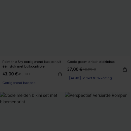
Paint the Sky corrigerend badpak uit
Coole geometrische bikiniset
één stuk met buikcontrole
37,00 €
42,00 €
43,00 €
49,00 €
【AG18】2 met 10% korting
Corrigerend badpak