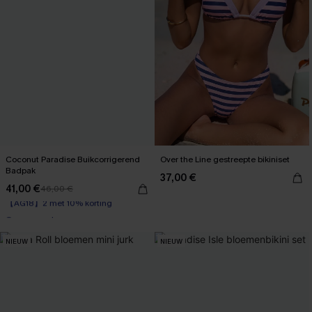
Coconut Paradise Buikcorrigerend
Over the Line gestreepte bikiniset
Badpak
37,00 €
41,00 €
46,00 €
【AG18】2 met 10% korting
Op voorraad
【AG18】2 met 10% korting
NIEUW
NIEUW