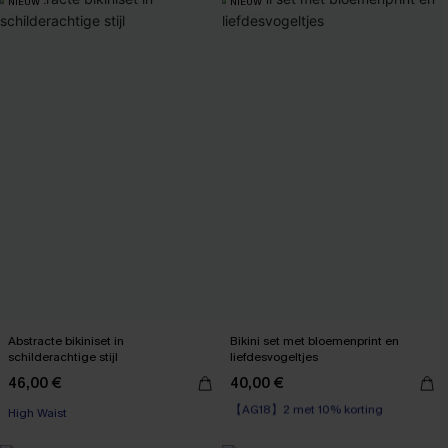
NIEUW
NIEUW
Abstracte bikiniset in
Bikini set met bloemenprint en
schilderachtige stijl
liefdesvogeltjes
46,00 €
40,00 €
【AG18】2 met 10% korting
High Waist
High Waist
【AG18】2 met 10% korting