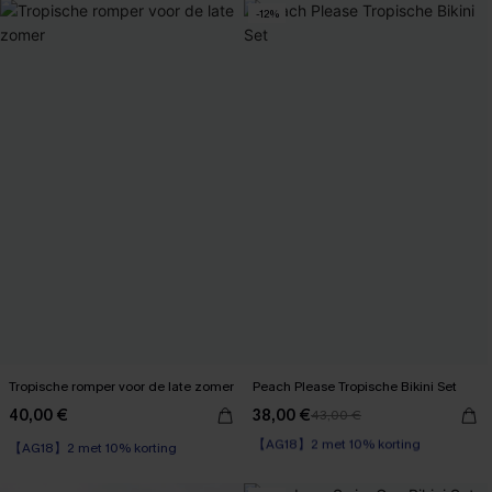
-12%
Tropische romper voor de late zomer
Peach Please Tropische Bikini Set
40,00 €
38,00 €
43,00 €
【AG18】2 met 10% korting
【AG18】2 met 10% korting
High Waist
【AG18】2 met 10% korting