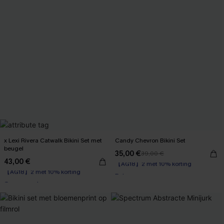
x Lexi Rivera Catwalk Bikini Set met
Candy Chevron Bikini Set
beugel
35,00 €
39,00 €
【AG18】2 met 10% korting
43,00 €
【AG18】2 met 10% korting
Boho
Op voorraad
【AG18】2 met 10% korting
【AG18】2 met 10% korting